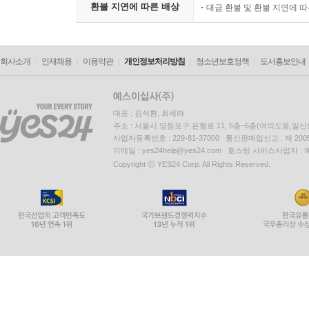
환불 지연에 따른 배상
대금 환불 및 환불 지연에 
회사소개
인재채용
이용약관
개인정보처리방침
청소년보호정책
도서홍보안내
대표 : 김석환, 최세라
주소 : 서울시 영등포구 은행로 11, 5층~6층(여의도동,일신
사업자등록번호 : 229-81-37000 통신판매업신고 : 제 200
이메일 : yes24help@yes24.com 호스팅 서비스사업자 :
Copyright ⓒ YES24 Corp. All Rights Reserved.