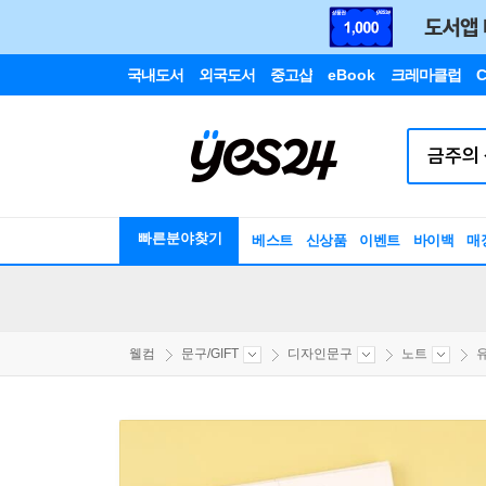
국내도서
외국도서
중고샵
eBook
크레마클럽
C
빠른분야찾기
베스트
신상품
이벤트
바이백
매
웰컴
문구/GIFT
디자인문구
노트