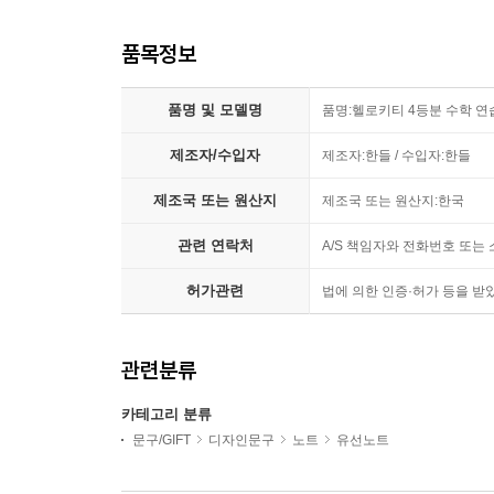
품목정보
품명 및 모델명
품명:헬로키티 4등분 수학 연습장
제조자/수입자
제조자:한들 / 수입자:한들
제조국 또는 원산지
제조국 또는 원산지:한국
관련 연락처
A/S 책임자와 전화번호 또는 소
허가관련
법에 의한 인증·허가 등을 받
관련분류
카테고리 분류
문구/GIFT
디자인문구
노트
유선노트