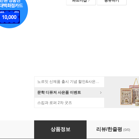
파트너샵
공유하기
노르잇 신제품 출시 기념 할인&사은품 증정!
문학 디퓨저 사은품 이벤트
스킵과 로퍼 2차 굿즈
[산리오] 헬로키티 4등분 수학 연습장 스프링 노
상품정보
리뷰/한줄평
(0/0)