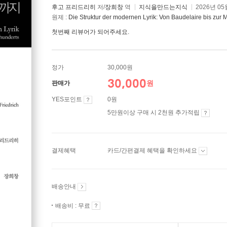
후고 프리드리히
저/
장희창
역
지식을만드는지식
2026년 05
원제 :
Die Struktur der modernen Lyrik: Von Baudelaire bis zur 
첫번째 리뷰어가 되어주세요.
정가
30,000원
30,000
원
판매가
YES포인트
0원
5만원이상 구매 시 2천원 추가적립
결제혜택
카드/간편결제 혜택을 확인하세요
배송안내
배송비 : 무료