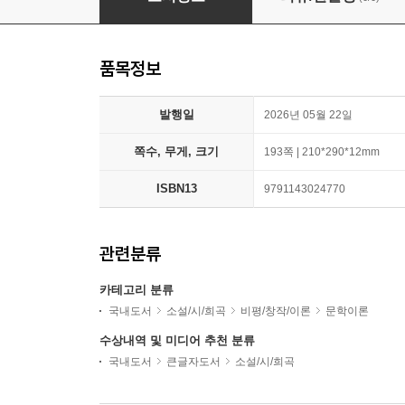
품목정보
발행일
2026년 05월 22일
쪽수, 무게, 크기
193쪽 | 210*290*12mm
ISBN13
9791143024770
관련분류
카테고리 분류
국내도서
소설/시/희곡
비평/창작/이론
문학이론
수상내역 및 미디어 추천 분류
국내도서
큰글자도서
소설/시/희곡