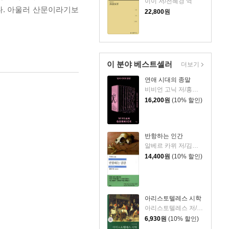
이이 저/전혜경 역
다. 아울러 산문이라기보
22,800
원
이 분야 베스트셀러
더보기
연애 시대의 종말
비비언 고닉 저/홍한별 역
16,200
원
(10% 할인)
반항하는 인간
알베르 카뮈 저/김화영 역
14,400
원
(10% 할인)
아리스토텔레스 시학
아리스토텔레스 저/박문재 역
6,930
원
(10% 할인)