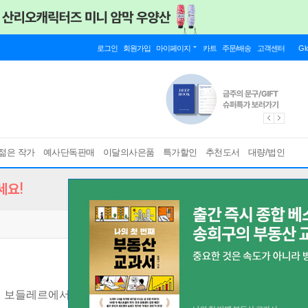
로그인
회원가입
마이페이지
카트
주문/배송
고객센터
Gl
젊은 작가
예사단독판매
이달의사은품
특가할인
추천도서
대량/법인
세요!
)
보들레르에서 20세기 중반까지