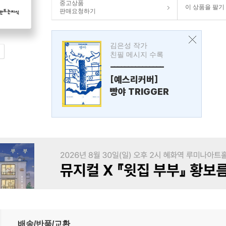
중고상품
이 상품을 팔기
판매요청하기
김은성 작가
친필 메시지 수록
---------------
[예스리커버]
빵야 TRIGGER
배송/반품/교환