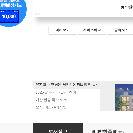
미리보기
사이즈비교
공유하기
뮤지컬 〈휴남동 서점〉X 황보름 작가 북토크
2026 젊은 작가 1위 : 청예
기간 한정 특가 도서
오직, 예스24에서만
원서발췌 현대시의 구조 (큰글자책)
도서정보
리뷰/한줄평
(0/0)