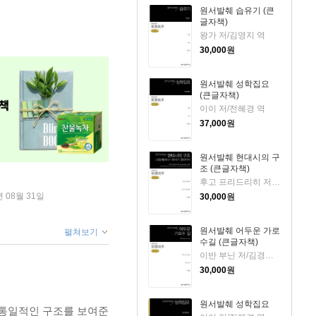
원서발췌 습유기 (큰
글자책)
왕가 저/김영지 역
30,000
원
원서발췌 성학집요
(큰글자책)
이이 저/전혜경 역
37,000
원
원서발췌 현대시의 구
조 (큰글자책)
후고 프리드리히 저/장희창 역
년 08월 31일
30,000
원
원서발췌 어두운 가로
펼쳐보기
수길 (큰글자책)
이반 부닌 저/김경태 역
30,000
원
원서발췌 성학집요
 통일적인 구조를 보여준