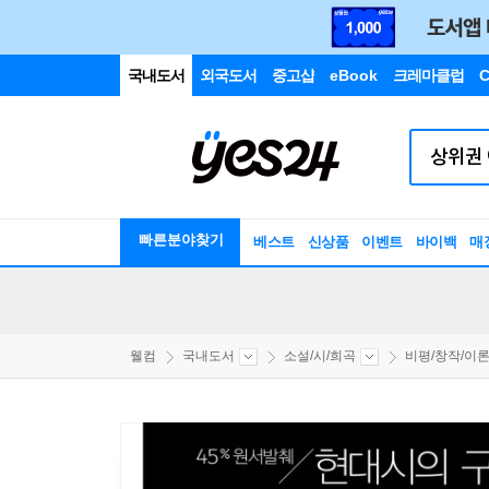
국내도서
외국도서
중고샵
eBook
크레마클럽
C
빠른분야찾기
베스트
신상품
이벤트
바이백
매
웰컴
국내도서
소설/시/희곡
비평/창작/이