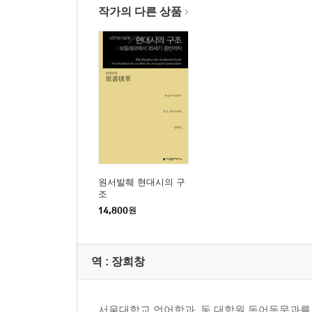
서론
작가의 다른 상품
방향 상실
견자(見者)의 편지: 공허한 초월, 비규범성의 추구, 
전통과의 단절
현대성과 도회시
기독교 유산의 강요에 대한 저항: ≪지옥에서 보낸 
인공적 자아: 탈인간화
＜취한 배＞
파괴된 현실성
추화(醜化)
원서발췌 현대시의 구
전제적 상상력
조
＜일뤼미나시옹＞
14,800
원
독백시
최종적 평가
역 :
장희창
제4장 말라르메
서울대학교 언어학과, 동 대학원 독어독문과를