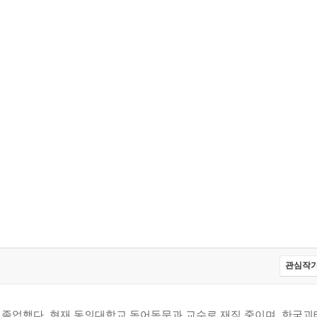
불협화의 ‘음악’
한 철≫
관심작가
 졸업했다. 현재 동의대학교 독어독문과 교수로 재직 중이며, 한국괴