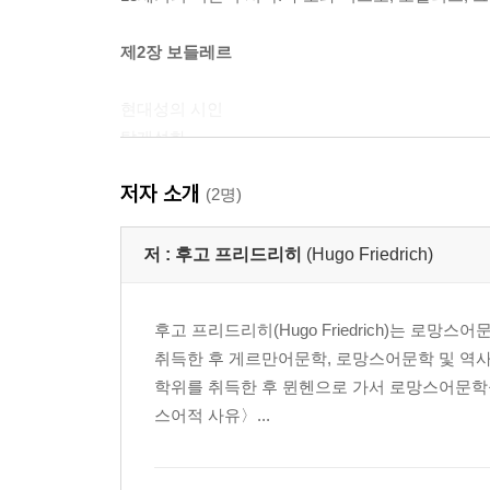
제2장 보들레르
현대성의 시인
탈개성화
집중과 형식 의식: 시와 수학
저자 소개
종말론과 현대성
(2명)
추(醜)의 미학
붕괴된 기독교
저 :
후고 프리드리히
(Hugo Friedrich)
공허한 이상성
언어 마술
후고 프리드리히(Hugo Friedrich)는 로
창작적 상상력
취득한 후 게르만어문학, 로망스어문학 및 역사,
해체와 데포르마시옹
학위를 취득한 후 뮌헨으로 가서 로망스어문학을
추상과 아라베스크
스어적 사유〉...
제3장 랭보