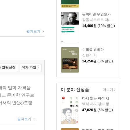
문학이란 무엇인가
장폴 사르트르 저/정명환 역
14,400
원
(10% 할인)
펼쳐보기
수필을 밝히다
신현식 저
14,250
원
(5% 할인)
 알림신청
작가 파일
 대학 입학 자격을
이 분야 신상품
더보기
 비교 문예학 연구로
다시 읽는 백석 시
어서의 반(反)로망
백석 저/이경수,황선희 편
47,020
원
(5% 할인)
펼쳐보기