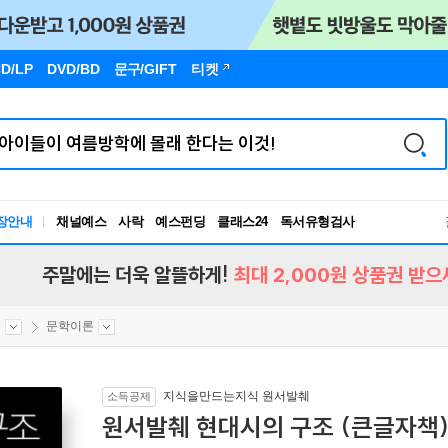
D/LP
DVD/BD
문구
/GIFT
티켓
독서유형검사
장안내
채널예스
사락
예스펀딩
클래스24
RBTI Lab
독서유형검사
주말에는 더욱 알뜰하게!
최대 2,000원 상품권 받으
론
문학이론
지식을만드는지식 원서발췌
소득공제
원서발췌 현대시의 구조 (큰글자책