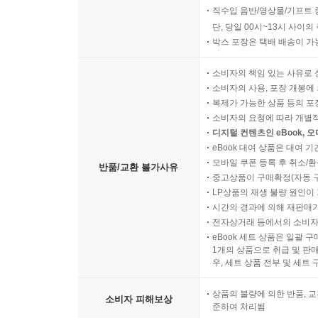
직수입 음반/영상물/기프트 
단, 당일 00시~13시 사이
박스 포장은 택배 배송이 가
소비자의 책임 있는 사유로 
소비자의 사용, 포장 개봉에 
복제가 가능한 상품 등의 포장을 
소비자의 요청에 따라 개별
디지털 컨텐츠인 eBook, 
eBook 대여 상품은 대여 기
모바일 쿠폰 등록 후 취소/환
반품/교환 불가사유
중고상품이 구매확정(자동 
LP상품의 재생 불량 원인이 기
시간의 경과에 의해 재판매가
전자상거래 등에서의 소비자
eBook 세트 상품은 일괄 
1개의 상품으로 취급 및 판매
우, 세트 상품 전부 및 세트
상품의 불량에 의한 반품, 교
소비자 피해보상
준하여 처리됨