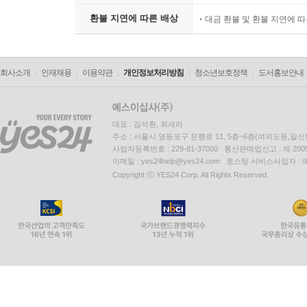
환불 지연에 따른 배상
대금 환불 및 환불 지연에 
회사소개
인재채용
이용약관
개인정보처리방침
청소년보호정책
도서홍보안내
대표 : 김석환, 최세라
주소 : 서울시 영등포구 은행로 11, 5층~6층(여의도동,일신
사업자등록번호 : 229-81-37000 통신판매업신고 : 제 200
이메일 : yes24help@yes24.com 호스팅 서비스사업자 :
Copyright ⓒ YES24 Corp. All Rights Reserved.