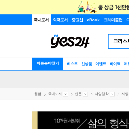
국내도서
외국도서
중고샵
eBook
크레마클럽
C
빠른분야찾기
베스트
신상품
이벤트
바이백
매
웰컴
국내도서
인문
서양철학
서양