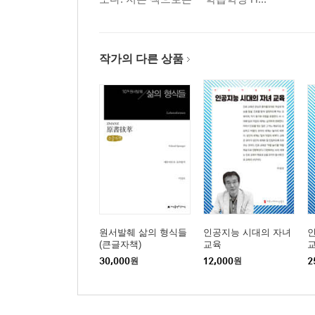
작가의 다른 상품
원서발췌 삶의 형식들
인공지능 시대의 자녀
(큰글자책)
교육
교
30,000
원
12,000
원
2