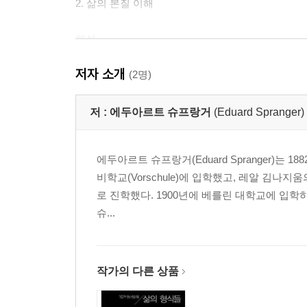
2. 삶의 본질 이해
해설
지은이에 대해
저자 소개
옮긴이에 대해
(2명)
저 :
에두아르트 슈프랑거
(Eduard Spranger)
에두아르트 슈프랑거(Eduard Spranger)는 
비학교(Vorschule)에 입학했고, 레알 김
로 진학했다. 1900년에 베를린 대학교에 입학
슈...
작가의 다른 상품