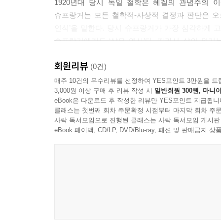
1920년대 당시 독일 철학은 헤겔의 관념주의
슈프랑거는 모든 철학적-사상적 결정과 판단은 오로
인식’을 말한다. 당시 슈프랑거가 가장 심각하게 
슈프랑거에게도 ‘삶은 역사’다. 따라서 삶의 위
내용을 의식해야 했다. 왜냐하면 삶에서 의미 있는
회원리뷰
의미 있는 내용을 토대로 해서만 스스로 구축된다. 
(0건)
발생하는 정신의 객관물이다. 따라서 삶을 이해하기
매주 10건의 우수리뷰를 선정하여 YES포인트 3만원을 드
3,000원 이상 구매 후 리뷰 작성 시
일반회원 300원, 마니아
나아가 그는 역사적으로 발생하는 문화를 객관
eBook은 다운로드 후 작성한 리뷰만 YES포인트 지급됩니
슈프랑거에게 삶은 역사고 동시에 문화라는 객관으로
클래스는 첫번째 회차 주문확정 시점부터 마지막 회차 주문
의미를 상실하는 것은 곧 문화적 의미의 상실을 뜻한
사락 독서모임으로 진행된 클래스는 사락 독서모임 게시판
eBook 페이백, CD/LP, DVD/Blu-ray, 패션 및 판매금