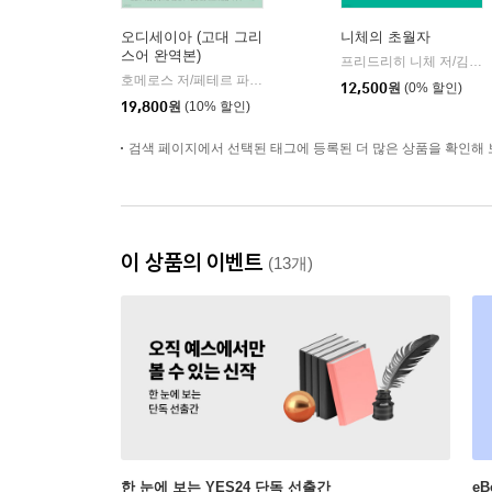
오디세이아 (고대 그리
니체의 초월자
스어 완역본)
프리드리히 니체 저/김철 편역
호메로스 저/페테르 파울 루벤스 그림/박문재 역
현대지성
|
12,500
원
(0% 할인)
19,800
원
(10% 할인)
검색 페이지에서 선택된 태그에 등록된 더 많은 상품을 확인해 
이 상품의 이벤트
(13개)
한 눈에 보는 YES24 단독 선출간
e