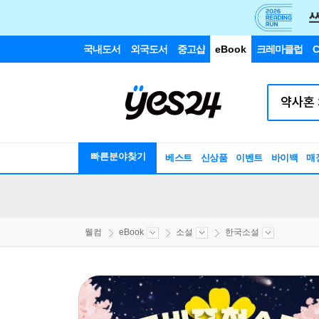
국내도서
외국도서
중고샵
eBook
크레마클럽
C
빠른분야찾기
베스트
신상품
이벤트
바이백
매
웰컴
eBook
소설
한국소설