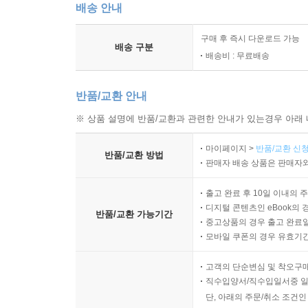
전 세계의 소설, 드라마, 영화, 오페라 등 모든 
배송 안내
최초다. 월트 디즈니는 미키 마우스를, 생텍쥐페
가슴에 ‘기적의 행운’의 상징인 황금빛 일곱 잎 클
구매 후 즉시 다운로드 가능
배송 구분
배송비 : 무료배송
반품/교환 안내
※ 상품 설명에 반품/교환과 관련한 안내가 있는경우 아래 
마이페이지 >
반품/교환 신청
반품/교환 방법
판매자 배송 상품은 판매자와
출고 완료 후 10일 이내의 
디지털 콘텐츠인 eBook의 
반품/교환 가능기간
중고상품의 경우 출고 완료일
모바일 쿠폰의 경우 유효기간(
고객의 단순변심 및 착오구
직수입양서/직수입일서중 일
단, 아래의 주문/취소 조건인