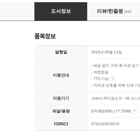
클로버포천스토어
도서정보
리뷰/한줄평
(0/0)
품목정보
발행일
2026년 06월 13일
배송 없이 구매 후 바로 읽
제한없음
이용안내
TTS 가능
저작권 보호를 위해 인쇄 기
지원기기
크레마 /PC(윈도우 - 4K 
파일/용량
EPUB(DRM) | 77.70MB
ISBN13
9791193659076