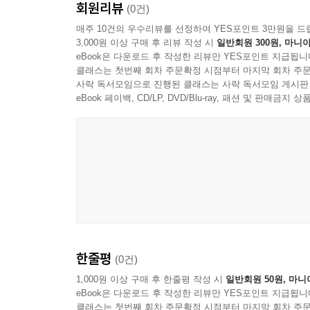
회원리뷰
(0건)
절절한 사랑이 그리워지는 시대다.
매주 10건의 우수리뷰를 선정하여 YES포인트 3만원을 드
3,000원 이상 구매 후 리뷰 작성 시
일반회원 300원, 마니아
세상이 빠르게 변하면서, 사랑도 빨리 달아오르고 빨
eBook은 다운로드 후 작성한 리뷰만 YES포인트 지급됩니
사랑하는 사람을 위해 기꺼이 자신을 희생할 수 있
클래스는 첫번째 회차 주문확정 시점부터 마지막 회차 주문
이 소설의 여대생 지희는 사랑하는 남자친구를 위해
사락 독서모임으로 진행된 클래스는 사락 독서모임 게시판
eBook 페이백, CD/LP, DVD/Blu-ray, 패션 및 판매금
주인공인 대학생 박지희는 갑작스레 연락이 끊긴 남
어느 날 우연히 그녀는 황금빛 일곱 잎 클로버를 발
끌어당기기 비주얼라이제이션을 하지만 운명 지배의
나중에서야, 지희는 남자친구 선우가 화재 때 자
환자였으며, 의사들은 한 달도 버티기 힘들 거라고
지희는 건강한 선우와 재회할 수 있다면, 기꺼이 
의식을 잃는다. 그 후 여의도 봄꽃축제 마지막 날,
한줄평
(0건)
「동아일보」 신춘문예 중편소설 당선과 동아인산문
「문학사상」 시 부문 신인상 수상 작가 고수유
1,000원 이상 구매 후 한줄평 작성 시
일반회원 50원, 마니
eBook은 다운로드 후 작성한 리뷰만 YES포인트 지급됩니
K 힐링 소설의 결정판을 내놓다!
클래스는 첫번째 회차 주문확정 시점부터 마지막 회차 주문