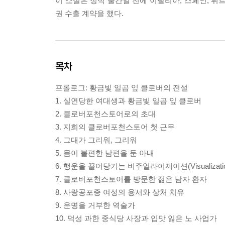
이 소설은 정식 출간일 전에 이탈리아, 스페인, 튀르
권 수출 계약을 했다.
목차
프롤로그: 황금빛 일곱 잎 클로버의 전설
1. 실연당한 여대생과 황금빛 일곱 잎 클로버
2. 클로버포천스토어로의 초대
3. 지희의 클로버포천스토어 첫 근무
4. 그대가 그리워, 그리워
5. 몸이 불편한 남편을 둔 아내
6. 행운을 끌어당기는 비주얼라이제이션(Visualizatio
7. 클로버포천스토어를 방문한 젊은 남자 환자
8. 사랑공포증 여성의 용서와 상처 치유
9. 운명을 거부한 역술가
10. 먹성 과한 중식당 사장과 입맛 잃은 노 사업가