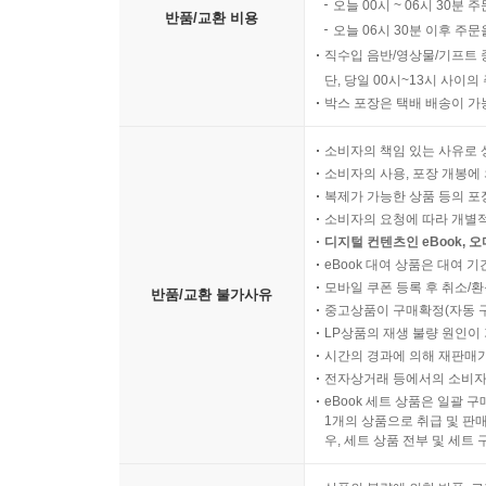
오늘 00시 ~ 06시 30분 
반품/교환 비용
오늘 06시 30분 이후 주문
직수입 음반/영상물/기프트 
단, 당일 00시~13시 사이
박스 포장은 택배 배송이 가
소비자의 책임 있는 사유로 
소비자의 사용, 포장 개봉에 
복제가 가능한 상품 등의 포장을 
소비자의 요청에 따라 개별
디지털 컨텐츠인 eBook, 
eBook 대여 상품은 대여 기
모바일 쿠폰 등록 후 취소/환
반품/교환 불가사유
중고상품이 구매확정(자동 
LP상품의 재생 불량 원인이 기
시간의 경과에 의해 재판매가
전자상거래 등에서의 소비자
eBook 세트 상품은 일괄 
1개의 상품으로 취급 및 판매
우, 세트 상품 전부 및 세트