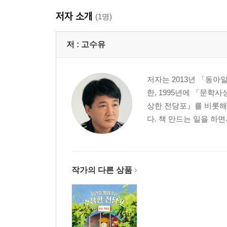
저자 소개
(1명)
저 :
고수유
저자는 2013년 「동
한, 1995년에 「문학
상한 전당포』를 비롯해 
다. 책 만드는 일을 하
작가의 다른 상품