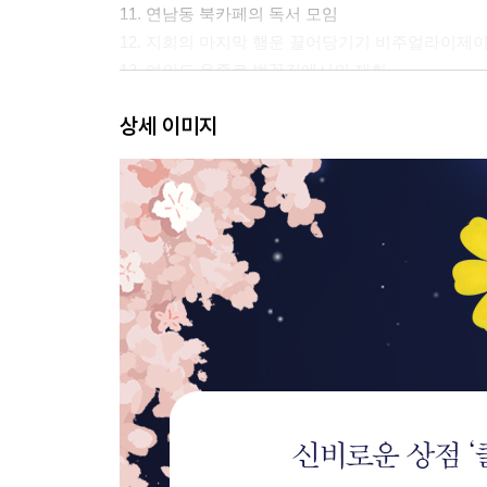
11. 연남동 북카페의 독서 모임
12. 지희의 마지막 행운 끌어당기기 비주얼라이제
13. 여의도 윤중로 벚꽃길에서의 재회
에필로그: 누군가, 황금빛 일곱 잎 클로버를 발견하
상세 이미지
〈작가의 말〉