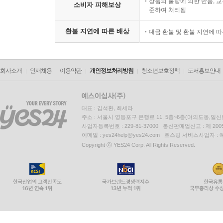
상품의 불량에 의한 반품, 교
소비자 피해보상
준하여 처리됨
환불 지연에 따른 배상
대금 환불 및 환불 지연에 
회사소개
인재채용
이용약관
개인정보처리방침
청소년보호정책
도서홍보안내
대표 : 김석환, 최세라
주소 : 서울시 영등포구 은행로 11, 5층~6층(여의도동,일신
사업자등록번호 : 229-81-37000 통신판매업신고 : 제 200
이메일 : yes24help@yes24.com 호스팅 서비스사업자 :
Copyright ⓒ YES24 Corp. All Rights Reserved.