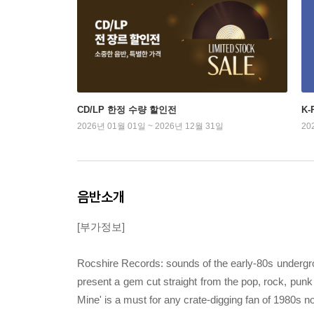
CD/LP 한정 수량 할인전
K
2026년 01월 01일 ~ 2026년 12월 31일
20
음반소개
[부가정보]
Rocshire Records: sounds of the early-80s undergr
present a gem cut straight from the pop, rock, punk
Mine' is a must for any crate-digging fan of 1980s n