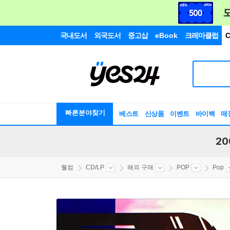
국내도서
외국도서
중고샵
eBook
크레마클럽
C
빠른분야찾기
베스트
신상품
이벤트
바이백
매
20
웰컴
CD/LP
해외 구매
POP
Pop