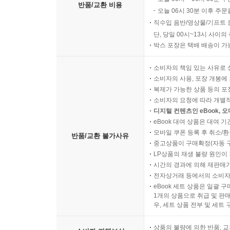
반품/교환 비용
오늘 06시 30분 이후 주문
직수입 음반/영상물/기프트 
단, 당일 00시~13시 사이
박스 포장은 택배 배송이 가
소비자의 책임 있는 사유로 
소비자의 사용, 포장 개봉에 
복제가 가능한 상품 등의 포장을 
소비자의 요청에 따라 개별
디지털 컨텐츠인 eBook, 
eBook 대여 상품은 대여 기
모바일 쿠폰 등록 후 취소/환
반품/교환 불가사유
중고상품이 구매확정(자동 
LP상품의 재생 불량 원인이 기
시간의 경과에 의해 재판매가
전자상거래 등에서의 소비자
eBook 세트 상품은 일괄 
1개의 상품으로 취급 및 판매
우, 세트 상품 전부 및 세트
상품의 불량에 의한 반품, 교