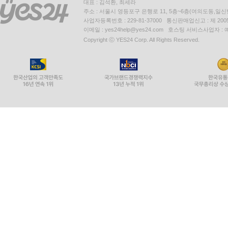
대표 : 김석환, 최세라
주소 : 서울시 영등포구 은행로 11, 5층~6층(여의도동,일신
사업자등록번호 : 229-81-37000 통신판매업신고 : 제 200
이메일 : yes24help@yes24.com 호스팅 서비스사업자 :
Copyright ⓒ YES24 Corp. All Rights Reserved.