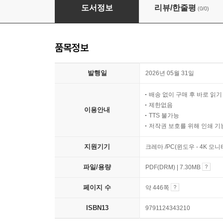
정부란 무엇인가
도서정보
리뷰/한줄평
(0/0)
품목정보
발행일
2026년 05월 31일
배송 없이 구매 후 바로 읽
제한없음
이용안내
TTS 불가능
저작권 보호를 위해 인쇄 기
지원기기
크레마 /PC(윈도우 - 4K 모
파일/용량
PDF(DRM) | 7.30MB
페이지 수
약 446쪽
ISBN13
9791124343210