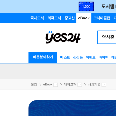
국내도서
외국도서
중고샵
eBook
크레마클럽
C
빠른분야찾기
베스트
신상품
이벤트
바이백
매
웰컴
eBook
대학교재
사회계열