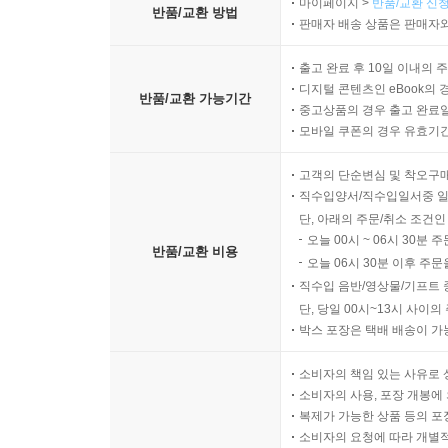
마이페이지 >
반품/교환 신청
반품/교환 방법
판매자 배송 상품은 판매자와
출고 완료 후 10일 이내의 
디지털 콘텐츠인 eBook의 
반품/교환 가능기간
중고상품의 경우 출고 완료일
모바일 쿠폰의 경우 유효기간(
고객의 단순변심 및 착오구
직수입양서/직수입일서중 일
단, 아래의 주문/취소 조건인
오늘 00시 ~ 06시 30분 
반품/교환 비용
오늘 06시 30분 이후 주문
직수입 음반/영상물/기프트 
단, 당일 00시~13시 사이
박스 포장은 택배 배송이 가
소비자의 책임 있는 사유로 
소비자의 사용, 포장 개봉에 
복제가 가능한 상품 등의 포장을 
소비자의 요청에 따라 개별