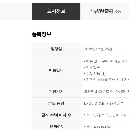
영문거리 끝의 문
도서정보
리뷰/한줄평
(0/0)
품목정보
발행일
2026년 05월 26일
배송 없이 구매 후 바로 읽
제한없음
이용안내
TTS 가능
저작권 보호를 위해 인쇄 기
지원기기
크레마 /PC(윈도우 - 4K 모
파일/용량
EPUB(DRM) | 7.97MB
글자 수/페이지 수
약 9.2만자, 약 3만 단어, A4 
ISBN13
9791143805324