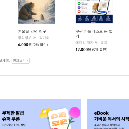
겨울을 건넌 친구
쿠팡 파트너스로 돈 벌
기
황화정,AI 저
작가와
|
에디킴 저자 저
볼륨
|
6,000
원
(0% 할인)
12,000
원
(0% 할인)
보세요.
전체보기