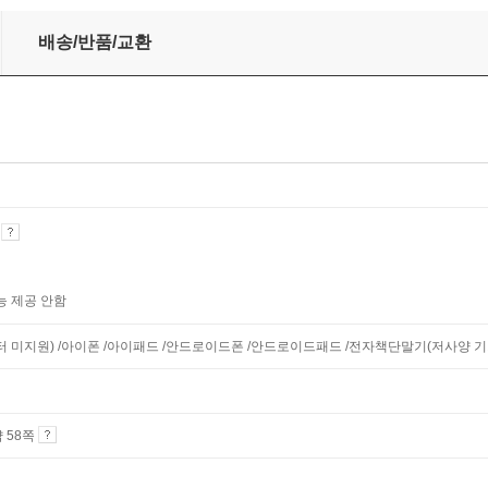
배송/반품/교환
기
능 제공 안함
니터 미지원) /아이폰 /아이패드 /안드로이드폰 /안드로이드패드 /전자책단말기(저사양 기기 
약 58쪽