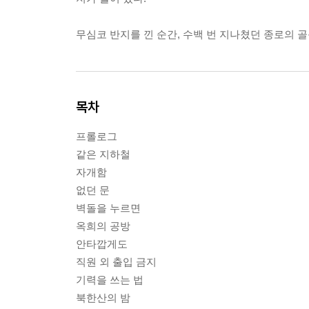
무심코 반지를 낀 순간, 수백 번 지나쳤던 종로의 골
목차
프롤로그
같은 지하철
자개함
없던 문
벽돌을 누르면
옥희의 공방
안타깝게도
직원 외 출입 금지
기력을 쓰는 법
북한산의 밤