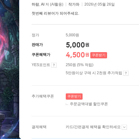
하람
,
AI
저 (AI활용)
작가와
2026년 05월 26일
첫번째 리뷰어가 되어주세요.
정가
5,000원
5,000
원
판매가
4,500
원
쿠폰혜택가
쿠폰받기
YES포인트
250원 (5% 적립)
5만원이상 구매 시 2천원 추가적립
추가혜택쿠폰
쿠폰받기
주문금액대별 할인쿠폰
결제혜택
카드/간편결제 혜택을 확인하세요