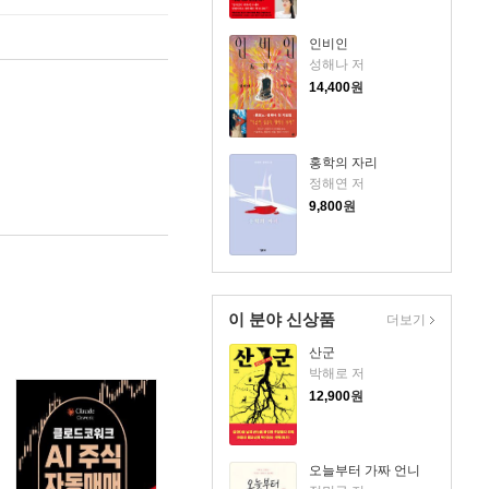
인비인
성해나 저
14,400
원
홍학의 자리
정해연 저
9,800
원
이 분야 신상품
더보기
산군
박해로 저
12,900
원
오늘부터 가짜 언니