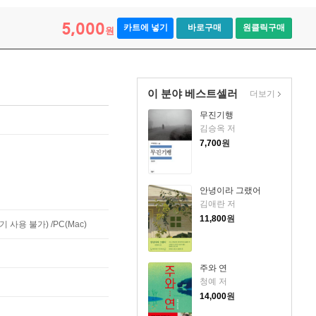
5,000
카트에 넣기
바로구매
원클릭구매
원
이 분야 베스트셀러
더보기
무진기행
김승옥 저
7,700
원
안녕이라 그랬어
김애란 저
11,800
원
사용 불가) /PC(Mac)
주와 연
청예 저
14,000
원