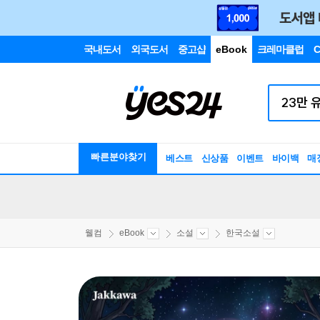
국내도서
외국도서
중고샵
eBook
크레마클럽
C
빠른분야찾기
베스트
신상품
이벤트
바이백
매
웰컴
eBook
소설
한국소설