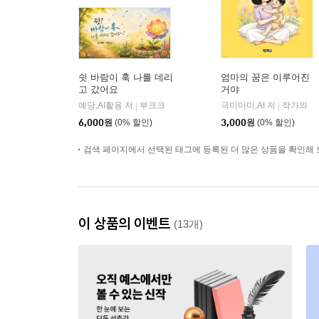
쉿 바람이 훅 나를 데리
엄마의 꿈은 이루어진
고 갔어요
거야
예당,AI활용 저
부크크
극미마미,AI 저
작가와
|
|
6,000
원
(0% 할인)
3,000
원
(0% 할인)
검색 페이지에서 선택된 태그에 등록된 더 많은 상품을 확인해 
이 상품의 이벤트
(13개)