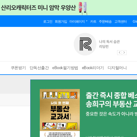
로그인
회원가입
마이페이지
카트
주문/배송
고객센터
Gl
쿠폰받기
단독선출간
eBook필기방법
eBook리더기
디지털머니