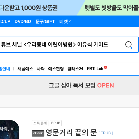
D/LP
DVD/BD
문구
/GIFT
티켓
독서유형검사
RBTI Lab
장안내
채널예스
사락
예스펀딩
클래스24
독서유형검사
크클 심야 독서 모임
OPEN
소득공제
EPUB
영문거리 끝의 문
[ EPUB ]
eBook