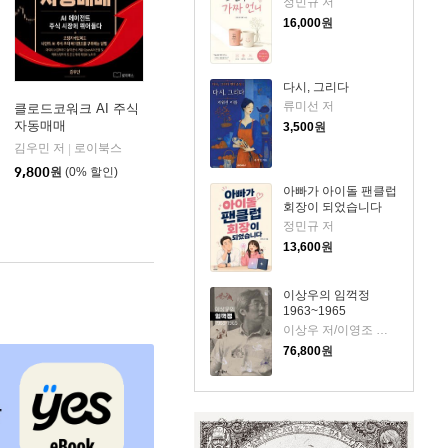
정민규 저
16,000
원
다시, 그리다
류미선 저
클로드코워크 AI 주식
자동매매
3,500
원
김우민 저
로이북스
|
9,800
원
(0% 할인)
아빠가 아이돌 팬클럽
회장이 되었습니다
정민규 저
13,600
원
이상우의 임꺽정
1963~1965
이상우 저/이영조 그림
76,800
원