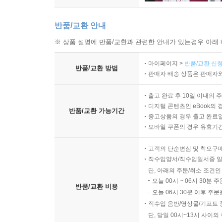
반품/교환 안내
※ 상품 설명에 반품/교환과 관련한 안내가 있는경우 아래 
마이페이지 >
반품/교환 신청
반품/교환 방법
판매자 배송 상품은 판매자와
출고 완료 후 10일 이내의 
디지털 콘텐츠인 eBook의 
반품/교환 가능기간
중고상품의 경우 출고 완료일
모바일 쿠폰의 경우 유효기간(
고객의 단순변심 및 착오구
직수입양서/직수입일서중 일
단, 아래의 주문/취소 조건인
오늘 00시 ~ 06시 30분 
반품/교환 비용
오늘 06시 30분 이후 주문
직수입 음반/영상물/기프트 