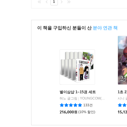
1
이 책을 구입하신 분들이 산
분야 연관 책
별이삼샵 1~15권 세트
1초 2
혀노 글그림
YOUNGCOM(영컴)
시니 
|
133건
216,000
원
(10% 할인)
15,1