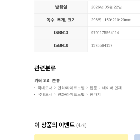
발행일
2026년 05월 22일
쪽수, 무게, 크기
296쪽 | 150*210*20mm
ISBN13
9791175564114
ISBN10
1175564117
관련분류
카테고리 분류
국내도서
만화/라이트노벨
웹툰
네이버 연재
국내도서
만화/라이트노벨
판타지
이 상품의 이벤트
(4개)