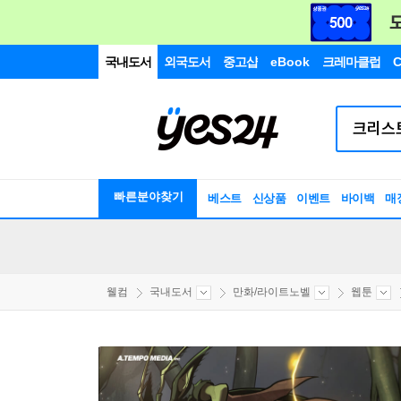
국내도서
외국도서
중고샵
eBook
크레마클럽
C
빠른분야찾기
베스트
신상품
이벤트
바이백
매
웰컴
국내도서
만화/라이트노벨
웹툰