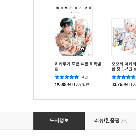
히카루가 죽은 여름 8 특별
모모세 아키라
판
탄 중 1~5권
세트
14건
19,800
원
(10% 할인)
33,750
원
(1
전지적 독자 시점 19
도서정보
리뷰/한줄평
(4/6)