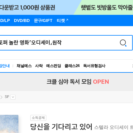
D/LP
DVD/BD
문구
/GIFT
티켓
독서유형검사
장안내
채널예스
사락
예스펀딩
클래스24
RBTI Lab
독서유형검사
크클 심야 독서 모임
OPEN
SF
소득공제
당신을 기다리고 있어
스텔라 오디세이 