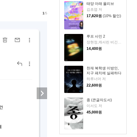
태양 아래 올리브
김초엽 저
1
/5
17,820
원
(10% 할인)
루프 사인 2
장현정,캐서린 비긴즈 저
14,400
원
천재 복학생 이방인,
지구 패치에 실패하다
하루너머 저
22,600
원
종 (큰글자도서)
이서도 저
45,000
원