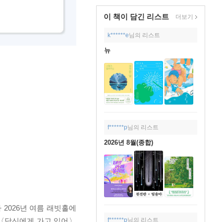
이 책이 담긴
리스트
더보기
k******e
님의 리스트
뉴
f******p
님의 리스트
2026년 8월(종합)
 2026년 여름 래빗홀에
 〈당신에게 가고 있어〉
f******p
님의 리스트