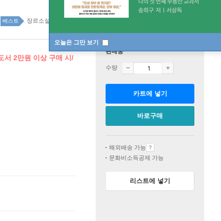
장르소설 74위
소설/시/희곡 top100 3주
베스트
오늘은 그만 보기
판매중
서 2만원 이상 구매 시/
수량
카트에 넣기
바로구매
해외배송 가능
문화비소득공제 가능
리스트에 넣기