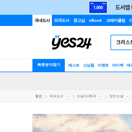
국내도서
외국도서
중고샵
eBook
크레마클럽
C
빠른분야찾기
베스트
신상품
이벤트
바이백
매
웰컴
국내도서
소설/시/희곡
장르소설