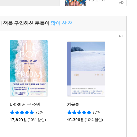
AD
이 책을 구입하신 분들이
많이 산 책
1
/4
바다에서 온 소년
겨울통
72건
37건
17,820
원
(10% 할인)
15,300
원
(10% 할인)