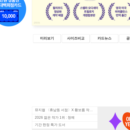
미리보기
사이즈비교
카드뉴스
공
뮤지컬 〈휴남동 서점〉X 황보름 작가 북토크
2026 젊은 작가 1위 : 청예
기간 한정 특가 도서