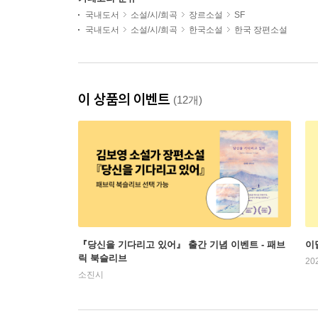
국내도서
소설/시/희곡
장르소설
SF
국내도서
소설/시/희곡
한국소설
한국 장편소설
이 상품의 이벤트
(12개)
『당신을 기다리고 있어』 출간 기념 이벤트 - 패브
이
릭 북슬리브
20
소진시