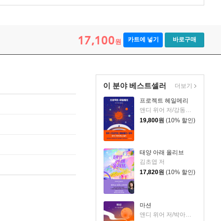
17,100
카트에 넣기
바로구매
원
이 분야 베스트셀러
더보기
프로젝트 헤일메리
앤디 위어 저/강동혁 역
19,800
원
(10% 할인)
태양 아래 올리브
김초엽 저
17,820
원
(10% 할인)
마션
앤디 위어 저/박아람 역