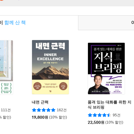
들이
함께 산 책
내면 근력
품격 있는 대화를 위한 지
식 브리핑
111건
162건
95건
% 할인)
19,800
원
(10% 할인)
22,500
원
(10% 할인)