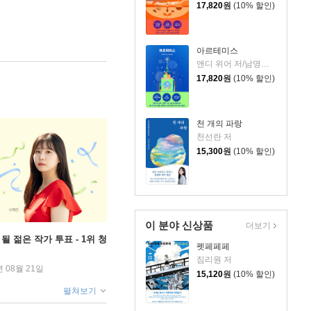
17,820
원
(10% 할인)
아르테미스
앤디 위어 저/남명성 역
17,820
원
(10% 할인)
천 개의 파랑
천선란 저
15,300
원
(10% 할인)
이 분야 신상품
더보기
될 젊은 작가 투표 - 1위 청
펫페페페
짐리원 저
년 08월 21일
15,120
원
(10% 할인)
펼쳐보기