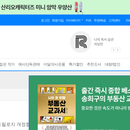
로그인
회원가입
마이페이지
카트
주문/배송
고객센터
Gl
젊은 작가
예사단독판매
이달의사은품
특가할인
추천도서
대량/법인
트릴로지 개정합본판