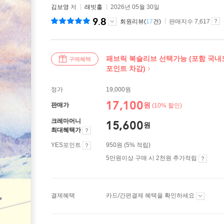
김보영
저
래빗홀
2026년 05월 30일
9.8
회원리뷰(
17
건)
판매지수 7,617
패브릭 북슬리브 선택가능 (포함 국내도
구매혜택
포인트 차감)
정가
19,000원
17,100
원
판매가
(10% 할인)
크레마머니
15,600
원
최대혜택가
YES포인트
950원 (5% 적립)
5만원이상 구매 시 2천원 추가적립
결제혜택
카드/간편결제 혜택을 확인하세요