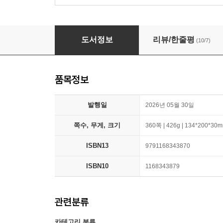
당신을 기다리고 있어
도서정보
리뷰/한줄평
(10/7)
품목정보
발행일
2026년 05월 30일
쪽수, 무게, 크기
360쪽 | 426g | 134*200*30
ISBN13
9791168343870
ISBN10
1168343879
관련분류
카테고리 분류