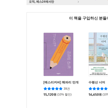
오직, 예스24에서만
이 책을 구입하신 분
[예스리커버] 해파리 만개
수평선 너머
39건
15,120
원
(10% 할인)
16,650
원
(10