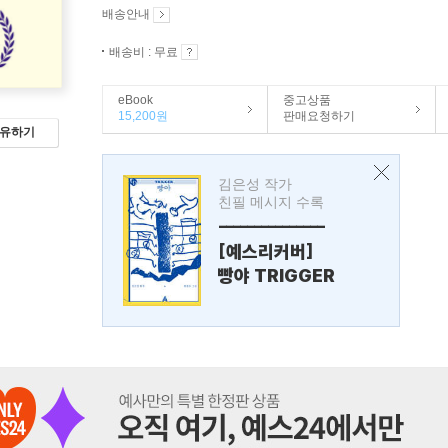
배송안내
배송비 : 무료
eBook
중고상품
15,200원
판매요청하기
유하기
김은성 작가
친필 메시지 수록
---------------
[예스리커버]
빵야 TRIGGER