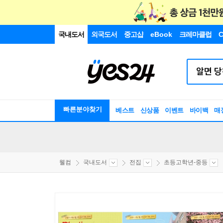
국내도서
외국도서
중고샵
eBook
크레마클럽
C
빠른분야찾기
베스트
신상품
이벤트
바이백
매
웰컴
국내도서
전집
초등고학년-중등