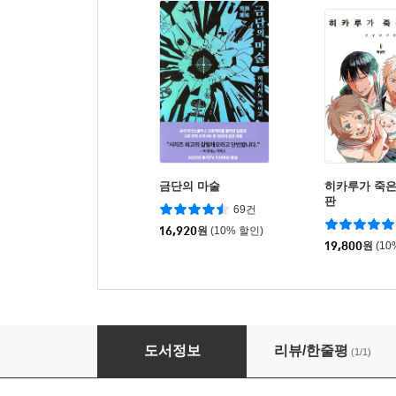
금단의 마술
히카루가 죽은
판
69건
16,920
원
(10% 할인)
19,800
원
(10
FX전사 쿠루미 3
도서정보
리뷰/한줄평
(1/1)