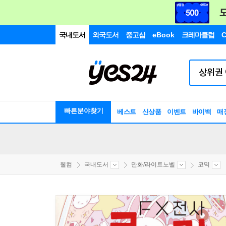
국내도서
외국도서
중고샵
eBook
크레마클럽
C
빠른분야찾기
베스트
신상품
이벤트
바이백
매
웰컴
국내도서
만화/라이트노벨
코믹