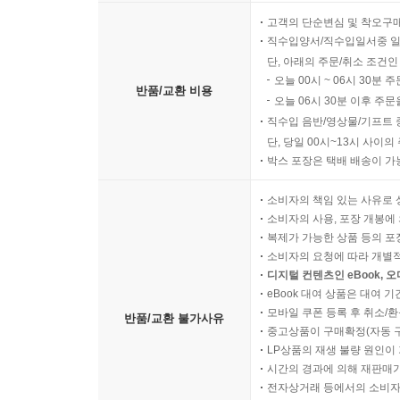
고객의 단순변심 및 착오구
직수입양서/직수입일서중 일
단, 아래의 주문/취소 조건인
오늘 00시 ~ 06시 30분 
반품/교환 비용
오늘 06시 30분 이후 주문
직수입 음반/영상물/기프트 
단, 당일 00시~13시 사이
박스 포장은 택배 배송이 가
소비자의 책임 있는 사유로 
소비자의 사용, 포장 개봉에 
복제가 가능한 상품 등의 포장을 
소비자의 요청에 따라 개별
디지털 컨텐츠인 eBook, 
eBook 대여 상품은 대여 기
모바일 쿠폰 등록 후 취소/환
반품/교환 불가사유
중고상품이 구매확정(자동 
LP상품의 재생 불량 원인이 기
시간의 경과에 의해 재판매가
전자상거래 등에서의 소비자