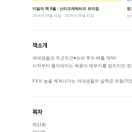
이달의 책 8월 : 산리오캐릭터즈 유리컵
정
2026년 08월 01일 ~ 2026년 08월 31일
상
책소개
여대생들의 두근두근♥슈퍼 투자 배틀 개막!
시작부터 몰아닥치는 폭풍이 메부키를 덮치지만 장학금
FX의 늪을 헤쳐나가는 여대생들의 살짝궁 위험(?!)한
목차
제11화