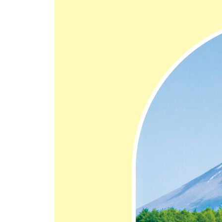
#[여행이 더욱 재미있어지는 +Plus]
일본 여행을 떠나기 전 꼭 알아두어야 할 것
추천! 시즈오카 교통패스
슨푸성공원 돌아보기
니혼다이라 유메 테라스 주요 포인트
후지노쿠니 차의 수도 박물관 200% 즐기기
후지산 본궁 센겐 대신사 돌아보기
다누키호수 구석구석 둘러보기
후지산 등반하기
아타미성 200% 즐기기
한 걸음 더! 아타미 교외 여행지
조금은 멀지만, 가봄직한 이토시 교외 여행지
푸른 바다를 따라 달리는 기차, 이즈큐
쇼핑과 휴식을 한번에! 고텐바 프리미엄 아웃렛