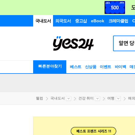
국내도서
외국도서
중고샵
eBook
크레마클럽
C
빠른분야찾기
베스트
신상품
이벤트
바이백
매
웰컴
국내도서
건강 취미
여행
해