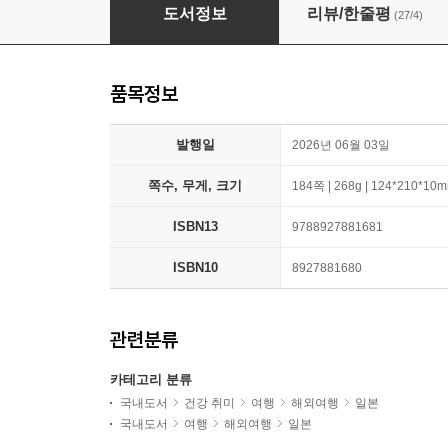
베스트 프렌즈 시즈오카
도서정보
리뷰/한줄평
(27/4)
품목정보
발행일
2026년 06월 03일
쪽수, 무게, 크기
184쪽 | 268g | 124*210*10
ISBN13
9788927881681
ISBN10
8927881680
관련분류
카테고리 분류
국내도서
건강 취미
여행
해외여행
일본
국내도서
여행
해외여행
일본