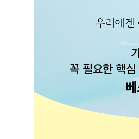
- 시즈오카
- 시즈오카 외곽
- 시미즈
- 미호노마쓰바라 관광 구역
- 시마다
#후지 지역
- 후지노미야
- 후지
#이즈반도
- 아타미
- 이토
- 슈젠지
#서부 지역
- 하마마쓰역 인근