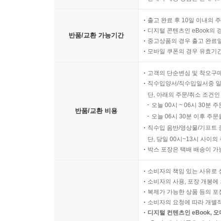
출고 완료 후 10일 이내의 
디지털 콘텐츠인 eBook의 
반품/교환 가능기간
중고상품의 경우 출고 완료일
모바일 쿠폰의 경우 유효기간(
고객의 단순변심 및 착오구
직수입양서/직수입일서중 일
단, 아래의 주문/취소 조건인
오늘 00시 ~ 06시 30분 
반품/교환 비용
오늘 06시 30분 이후 주문
직수입 음반/영상물/기프트 
단, 당일 00시~13시 사이
박스 포장은 택배 배송이 가
소비자의 책임 있는 사유로 
소비자의 사용, 포장 개봉에 
복제가 가능한 상품 등의 포장을 
소비자의 요청에 따라 개별
디지털 컨텐츠인 eBook, 