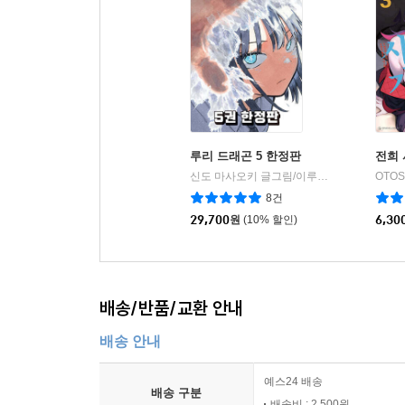
루리 드래곤 5 한정판
전희 
신도 마사오키 글그림/이루다 역
서울미디어
|
8건
29,700
원
(10% 할인)
6,30
배송/반품/교환 안내
배송 안내
예스24 배송
배송 구분
배송비 : 2,500원