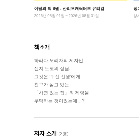
이달의 책 8월 : 산리오캐릭터즈 유리컵
정
2026년 08월 01일 ~ 2026년 08월 31일
상
책소개
하라다 오리자의 제자인
센지 토코의 상담.
그것은 ‘귀신 선생’에게
친구가 살고 있는
「사연 있는 집」의 제령을
부탁하는 것이었는데…?
저자 소개
(2명)