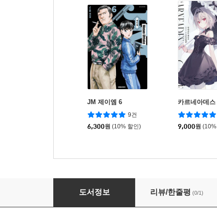
JM 제이엠 6
카르네아데스 
9건
6,300
원
(10% 할인)
9,000
원
(10%
이웃의 백괴 견문록 4
도서정보
리뷰/한줄평
(0/1)