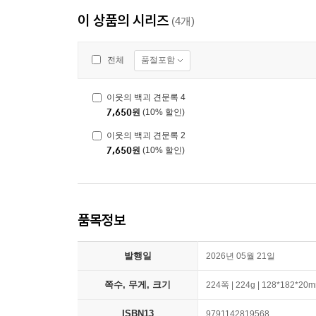
이 상품의 시리즈
(4개)
품절포함
전체
이웃의 백괴 견문록 4
7,650
원
(10% 할인)
이웃의 백괴 견문록 2
7,650
원
(10% 할인)
품목정보
발행일
2026년 05월 21일
쪽수, 무게, 크기
224쪽 | 224g | 128*182*20
ISBN13
9791142819568