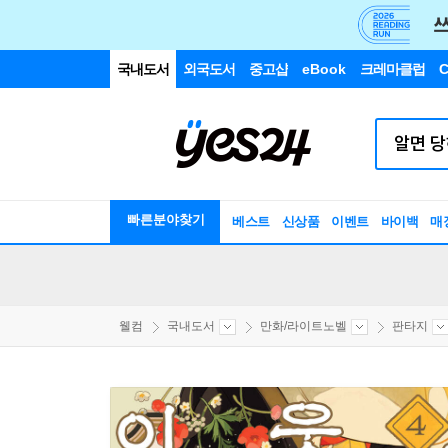
국내도서
외국도서
중고샵
eBook
크레마클럽
C
빠른분야찾기
베스트
신상품
이벤트
바이백
매
웰컴
국내도서
만화/라이트노벨
판타지