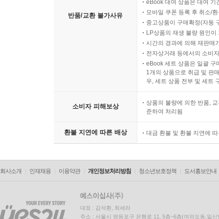
eBook 대여 상품은 대여 기
모바일 쿠폰 등록 후 취소/환
반품/교환 불가사유
중고상품이 구매확정(자동 
LP상품의 재생 불량 원인이 기
시간의 경과에 의해 재판매가
전자상거래 등에서의 소비자
eBook 세트 상품은 일괄 
1개의 상품으로 취급 및 판매
우, 세트 상품 전부 및 세트
상품의 불량에 의한 반품, 교
소비자 피해보상
준하여 처리됨
환불 지연에 따른 배상
대금 환불 및 환불 지연에 
회사소개
인재채용
이용약관
개인정보처리방침
청소년보호정책
도서홍보안내
대표 : 김석환, 최세라
주소 : 서울시 영등포구 은행로 11, 5층~6층(여의도동,일신