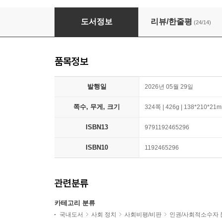
깨끗한 죽음이라는 환상
도서정보
리뷰/한줄평
(24/14)
품목정보
발행일
2026년 05월 29일
쪽수, 무게, 크기
324쪽 | 426g | 138*210*21
ISBN13
9791192465296
ISBN10
1192465296
관련분류
카테고리 분류
국내도서
사회 정치
사회비평/비판
인권/사회적소수자 