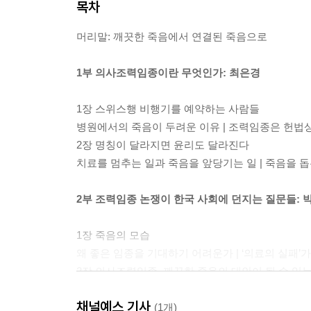
목차
머리말: 깨끗한 죽음에서 연결된 죽음으로
1부 의사조력임종이란 무엇인가: 최은경
1장 스위스행 비행기를 예약하는 사람들
병원에서의 죽음이 두려운 이유 | 조력임종은 헌법
2장 명칭이 달라지면 윤리도 달라진다
치료를 멈추는 일과 죽음을 앞당기는 일 | 죽음을 돕
2부 조력임종 논쟁이 한국 사회에 던지는 질문들: 
1장 죽음의 모습
왜 좋은 임종을 기대하기 어려운가 | ‘의료의 실패’가
2장 의사조력임종, 깨끗한 죽음의 대안이 될 수 있
의료에서 자기결정권의 의미 | 한국에서 환자는 무엇
채널예스 기사
필요한 것들
(1개)