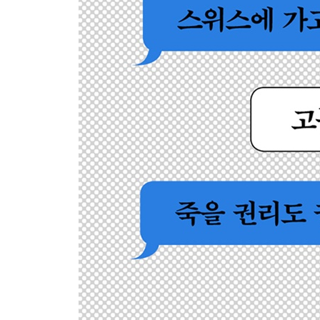
3장 지금 우리가 물어야 할 것들
4부 세계는 조력임종을 어떻게 겪어왔는가: 신성준
1장 요청에 의한 살인인가, 자비로운 죽임인가
무엇이 환자를 위하는 길일까
2장 네덜란드, 세계 처음으로 안락사를 합법화한 
의사인 딸에게 죽음을 요청하다 | 의사가 형사책
안락사의 객관적 조건을 제시하다 | 안락사 가이드라
3장 일본, 세계 최초로 안락사 허용 조건을 제시한 
인도주의적 자비로운 죽임 | ‘요청에 의한 죽음’의
의한 살인으로 기소된 의사, 요코하마 판결 | 나
적법이라는 이분법을 넘어서
4장 캐나다, 자기결정권을 근거로 삼은 의료조력임
수 로드리게즈의 질문, 내 삶의 주인은 누구인가 |
의사조력죽음, 그리고 의료조력임종
5장 미국, 개인에서 사회로 이어진 조력임종 논쟁