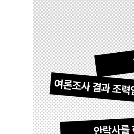
자비의 천사인가, 연쇄 살인마인가 | 사회적 논의와
6장 스위스, 조력자살의 상징이 된 나라
1942년, 조력임종의 길이 열리다 | 디그니타스, 
어디까지 인정할 것인가
7장 대만, 아시아에서 죽음의 질이 가장 높은 나라
44년간 17세에 멈춘 소녀, 왕샤오민 | 조력임종 허
8장 대한민국, 조력임종 논의의 출발점에 서다
조력죽음을 둘러싼 헌법소원 | 행복추구권, 사생활
책임질 것인가
맺음말: 좋은 죽음은 좋은 삶 위에서만 가능하다
대담: 우리의 삶과 죽음은 어떠해야 하는가
부록 1: 주요 윤리 이론은 조력임종을 어떻게 바라
부록 2: 종교는 조력임종을 어떻게 바라보는가
부록 3: 의사는 환자의 죽음을 도와야 하는가
부록 4: 미끄러운 경사길, 죽음으로 이어지는 환경