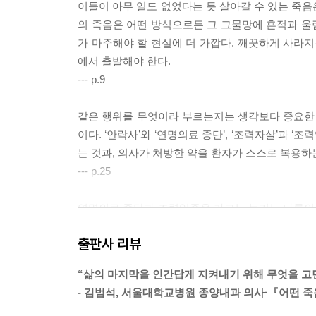
이들이 아무 일도 없었다는 듯 살아갈 수 있는 죽음
의 죽음은 어떤 방식으로든 그 그물망에 흔적과 울림
가 마주해야 할 현실에 더 가깝다. 깨끗하게 사라지
에서 출발해야 한다.
--- p.9
같은 행위를 무엇이라 부르는지는 생각보다 중요한 
이다. ‘안락사’와 ‘연명의료 중단’, ‘조력자살’과 
는 것과, 의사가 처방한 약을 환자가 스스로 복용하
--- p.25
연명의료 중단과 조력임종을 가르는 논리는 나름의 
나지 않는 이유는, 그것이 단순한 논리의 문제가 
출판사 리뷰
--- p.37
“삶의 마지막을 인간답게 지켜내기 위해 무엇을 고
한국 사회에서 질병은 ‘싸워서 이겨야 할 대상’으로
- 김범석, 서울대학교병원 종양내과 의사·『어떤 
에게는 끝까지 살려야 한다는 도덕적 부담이, 의