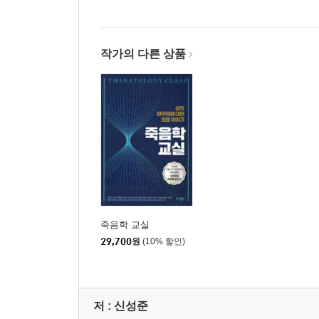
작가의 다른 상품
죽음학 교실
29,700
원
(10% 할인)
저 :
신성준