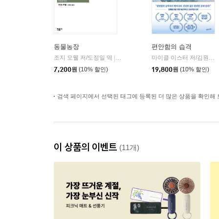
동물농장
편안함의 습격
조지 오웰 저/도정일 역
민음사
마이클 이스터 저/김원진 역
|
7,200
원
(10% 할인)
19,800
원
(10% 할인)
검색 페이지에서 선택된 태그에 등록된 더 많은 상품을 확인해 
이 상품의 이벤트
(11개)