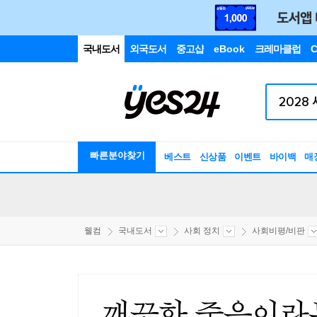
국내도서
외국도서
중고샵
eBook
크레마클럽
C
빠른분야찾기
베스트
신상품
이벤트
바이백
매
웰컴
국내도서
사회 정치
사회비평/비판