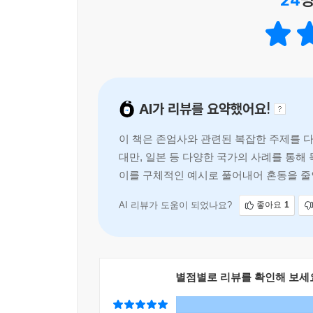
가능성은 추상적인 우려가 아니다. 자살률이 우리
만약 개인에게 맞춤형 자살 기술을 제공하는 AI가 
된다고 증언했고, 비말기 환자로 조력임종을 선택
상황이 온다면, 나의 바람을 기억하고 이해해줄 타
결과도 나왔다. 반면 완화의료로도 해결하기 어려운
전적으로 개인이 계획하고 실행해야 할 일이 될 때,
역시 이 책은 외면하지 않는다. 나아가 ‘조력임종
인간이 서로에게 기대어 살아간다는 사실을 지워버린
일으키게 될지’까지 촘촘하게 다룬다.
--- p.119
AI가 리뷰를 요약했어요!
3부는 조력임종을 옹호하는 세 가지 핵심 논거인
의사는 환자의 결정을 기계적으로 수행하는 존재가 
조력임종을 옹호할 때 사용하는 가장 강력하고 직
료인이 이 여정의 신뢰할 만한 동반자가 되지 못한
이 책은 존엄사와 관련된 복잡한 주제를 다
역설적으로 타인의 도움이 반드시 필요하다는 점
--- p.125
대만, 일본 등 다양한 국가의 사례를 통해
답하지 않는다. 신체적 통증은 어느 정도 객관적
이를 구체적인 예시로 풀어내어 혼동을 줄인
고통을 조력임종의 요건으로 삼을 경우, 그 기준을 
네덜란드는 세계에서 처음으로, 그리고 당시로서는
사회에서의 조력 임종의 수용 과정을 분석
단어가 조력임종을 옹호하는 진영과 반대하는 진영
러 사건과 사회적 논의가 시민들에게 깊은 인상을 
흐트러뜨려왔는지를 짚는다.
AI 리뷰가 도움이 되었나요?
좋아요
1
시각도 점차 개인의 선택과 존엄한 죽음의 문제로 전환
4부는 세계가 지난 수십 년 동안 조력임종을 둘러싸
의료조력임종은 앞서 살펴본 ‘자비로운 죽임’과 공통
안락사를 합법화하기까지, 네덜란드는 30년에 걸
전제로 한다. 그러나 그 논리의 출발점은 분명히 다
1995년 요코하마 판결을 통해 세계 최초로 안락사
별점별로 리뷰를 확인해 보세
단에 달려 있다. 환자는 연민의 대상이며, 자신의 