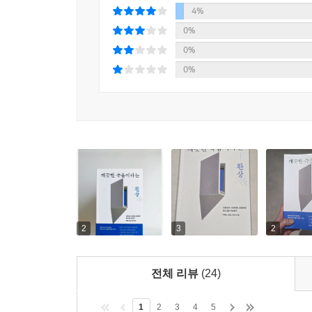
일본은 그렇지 않았는가. 이 책은 그 차이가 단순
아니라, 자기결정권에 근거해 삶의 종료를 선택하는
보여준다. 캐나다는 2016년 의료조력임종법을 제
--- p.182
4%
미국에서는 자살 기계를 발명한 잭 케보키언의 
0%
존엄사가 합법화되었는데, 책은 그 과정을 소상히 담
잭 케보키언의 사례는 안락사와 의사조력임종이 개
0%
스위스가 어떻게 현재의 모습에 이르게 됐는지도 
채 생명을 종결시키는 결과로 이어질 수 있음을 보
0%
대만의 사례는, 이 문제가 단순히 제도의 도입 여부
제도 전반과 긴밀하게 맞물려 있다. 따라서 삶과 죽
가 충분히 작동하고 있는지에 대한 점검이 함께 이
“깨끗한 죽음을 넘어 연결된 죽음으로”
--- p.208
남들에게 폐 끼치지 않고 스스로 통제하여 결정하는
그것이 정말 우리가 추구해야 할 죽음의 모습인가
디그니타스에서 사망한 이들의 국적별 분포를 보면, 독
14퍼센트(453명), 스위스인 7퍼센트(215명)를
부모가 중환자실에 누워 계셔 연명의료 여부를 결
을 두고‘죽음 관광’이나 ‘원정 자살’이라며 비판을 
조력임종은 그 순간과 이미 연결되어 있다. 나와
--- p.224
무엇인지 먼저 제대로 알아야 하지 않을까? 여론은
2
3
2
세계는 어떤 대가를 치르며 이 길을 걸어왔는지를
‘어떻게 죽을 것인가’는 결국 ‘어떻게 살 것인가’와
책이다.
나 가장 힘없는 이들에게 그 값을 치르게 해왔다. 
전체 리뷰
(24)
습이다. 좋은 죽음은 좋은 삶 위에서만 가능하다. 그
책 말미의 대담에서 저자들은 ‘조력임종법’ 도입에