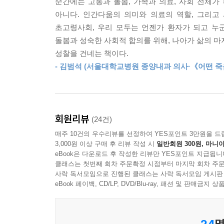
순간에는 고통과 돌봄, 가족과 의료, 사회 전체가 
오랫동안 마주해온 세 사람이 힘을 모아, 조력임종
사조력임종 제도는, 취약한 사람을 보호해야 할 사회
아니다. 인간다움의 의미와 의료의 역할, 그리고
환상』에 담았다. 이 책의 특별한 점은 찬성과 반대
--- p.63
초고령사회, 우리 모두는 언젠가 환자가 되고 누
보인다는 데 있다. 책은 인간의 ‘생명’은 하늘
돌봄과 성숙한 사회적 합의를 위해, 나아가 삶의 마
찬성한다는 차원을 넘어, 조력임종이라는 새로운 형
완화의료와 의사조력임종이 조화롭게 공존하려면, 
성찰을 건네는 책이다.
동시에 어떤 고통에 처한 사람의 삶은 끝나도록 돕
- 김범석 (서울대학교병원 종양내과 의사·《어떤 죽
용어의 의미부터 찬반 쟁점, 해외 사례와 한국의 
삶의 가치를 스스로 절하하게 되거나, 환자가 더 잘
의사들이 말하는 조력임종의 모든 것
--- p.86
1부는 조력임종에 관한 개념의 지도를 그린다. 이
죽음의 자기결정권을 긍정한다고 해서 그것이 곧 
회원리뷰
(24건)
‘안락사’, ‘존엄사’, ‘조력자살’, ‘의사조력임종’
립하지 않으며, 의료인의 적극적인 조력이 필요하
매주 10건의 우수리뷰를 선정하여 YES포인트 3만원을 드
죽음을 막지 않는 행위는 도덕적으로 같은지 혹은 
참해야 할 도덕적 근거가 추가로 요구된다.
3,000원 이상 구매 후 리뷰 작성 시
일반회원 300원, 마니아
차이가 있는지, 치료를 거부할 권리는 어디까지 인
--- p.110
eBook은 다운로드 후 작성한 리뷰만 YES포인트 지급됩니
클래스는 첫번째 회차 주문확정 시점부터 마지막 회차 주문
사락 독서모임으로 진행된 클래스는 사락 독서모임 게시판
2부는 조력임종 논의가 한국 사회에 어떤 질문을
조력임종이 권리로 인정될 경우, 이는 타인의 조력
eBook 페이백, CD/LP, DVD/Blu-ray, 패션 및 판매금
아니면 돌봄의 공백과 경제적 압박이 만들어낸 절박
중인 죽어가는 과정을 ‘돕는’ 결정이라면, 조력임종
OECD 국가 중 1위다. 조력임종이 합법화된 네덜
--- p.117
특히 노인 3분의 1이 빈곤 수준에 놓인 한국 사회
24
명