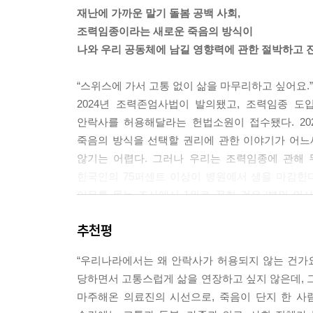
은 쉽게 ‘포기’로 오해받는다. 그 결과 임종에 관
재난에 가까운 말기 돌봄 공백 사회,
분히 조절되지 못한 채 임종에 이르는 일이 한국 의
조력임종이라는 새로운 죽음의 방식이
--- p.46
나와 우리 공동체에 남길 영향력에 관한 절박하고 
「연명의료결정법」은 환자가 연명의료에 대해 선택할
“스위스에 가서 고통 없이 삶을 마무리하고 싶어요.”
분명한 성인이라 하더라도, 임종 과정에 해당하지 않
2024년 조력존엄사법이 발의됐고, 조력임종 
고 결정하기가 법적으로 어렵다.
안락사를 허용해달라는 헌법소원이 접수됐다. 20
--- p.52
죽음의 방식을 선택할 권리에 관한 이야기가 어느새 
않기는 어렵다. 그러나 우리는 조력임종에 관해 
치료거부권 보장이 중요한 또 하나의 이유는, 조
한국인의 75퍼센트 이상이 병원에서 생을 마감한다
나 평온한 임종을 맞을 수 있는 사람이 훨씬 많을 
이유를 묻는 조사에서 1위로 꼽힌 것은 ‘본인 
감하는 것으로 추정되는데, 만일 치료거부권을 임
닿지 못하고, ‘간병 살인’이라는 말이 낯설지 않은
고통을 멈추고 병세에 따라 자연스럽게 임종을 맞는
추천평
마무리하고 싶다’는 말은 단순히 죽음을 스스로 선
--- p.55
절망의 다른 표현에 가깝다.
“우리나라에서는 왜 안락사가 허용되지 않는 건가요
충분한 의료와 돌봄 인프라가 갖춰지지 않은 상태
당하면서 고통스럽게 삶을 연장하고 싶지 않은데, 그
이 책은 그 절망에 응답하고자 하는 절박한 문
상대적으로 더 쉽게 이 선택으로 내몰릴 수 있다. 
마주해온 의료진의 시선으로, 죽음이 단지 한 사
동국대학교 의과대학 일산병원 신장내과 전문의 신
고령에 사회적으로 고립된 사람은 특히 이러한 위