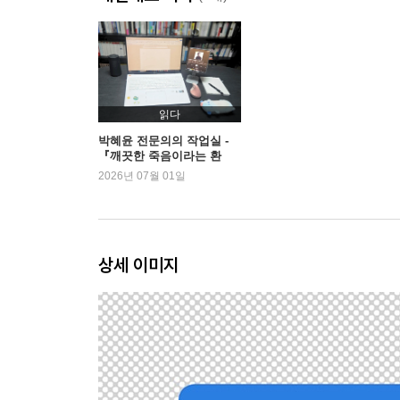
3장 의사조력임종은 안전하게 이용될 것인가
‘자발적 선택’에 가려진 삶의 다층적인 맥락들 | 
역설
4장 의사조력임종과 호스피스·완화의료
조력임종과 완화의료 사이의 긴장 관계 | 한국의 호
읽다
의사조력임종은 언제 도입해야 할까 | 또 하나의 사
박혜윤 전문의의 작업실 -
『깨끗한 죽음이라는 환
5장 의사조력임종과 자살은 다른가
상』 | 예스24
2026년 07월 01일
엄밀하게 구분하기가 어려운 이유 | 의사조력임종이 
6장 초고령사회에 맞닥뜨리는 새로운 딜레마
삶에 지쳤다는 느낌 | 삶을 삶답게 하는 것
상세 이미지
3부 누가, 왜 조력임종을 원하는가: 최은경
1장 죽음을 권리라고 부를 수 있는가
자기결정권, 조력임종을 옹호하는 가장 강력한 근거 |
2장 ‘자기가 실현하는 죽음’이 제기하는 질문
자기결정권의 함정 | 고통과 존엄은 공존할 수 없는가