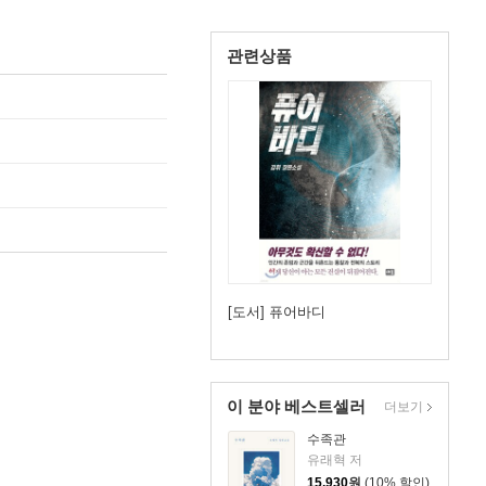
관련상품
[도서] 퓨어바디
이 분야 베스트셀러
더보기
수족관
유래혁 저
15,930
원
(10% 할인)