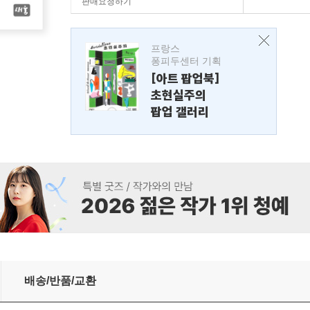
판매요청하기
프랑스
퐁피두센터 기획
[아트 팝업북]
초현실주의
팝업 갤러리
배송/반품/교환