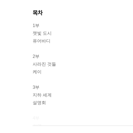
목차
1부
잿빛 도시
퓨어바디
2부
사라진 것들
케이
3부
지하 세계
설명회
4부
가면