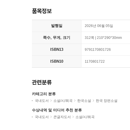
품목정보
발행일
2026년 06월 05일
쪽수, 무게, 크기
312쪽 | 210*290*30mm
ISBN13
9791170801726
ISBN10
1170801722
관련분류
카테고리 분류
국내도서
소설/시/희곡
한국소설
한국 장편소설
수상내역 및 미디어 추천 분류
국내도서
큰글자도서
소설/시/희곡