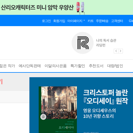
로그인
회원가입
마이페이지
카트
주문/배송
고객센터
Gl
젊은 작가
예사단독판매
이달의사은품
특가할인
추천도서
대량/법인
기