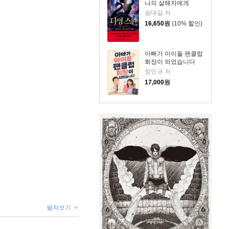
나의 살해자에게
송대길 저
16,650
원
(10% 할인)
아빠가 아이돌 팬클럽
회장이 되었습니다
정민규 저
17,000
원
펼쳐보기