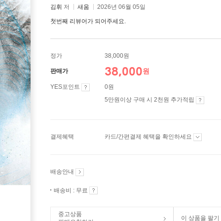
김휘
저
새움
2026년 06월 05일
첫번째 리뷰어가 되어주세요.
정가
38,000원
38,000
원
판매가
YES포인트
0원
5만원이상 구매 시 2천원 추가적립
결제혜택
카드/간편결제 혜택을 확인하세요
배송안내
배송비 : 무료
중고상품
이 상품을 팔기