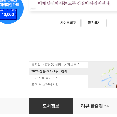
사이즈비교
공유하기
뮤지컬 〈휴남동 서점〉X 황보름 작가 북토크
2026 젊은 작가 1위 : 청예
기간 한정 특가 도서
오직, 예스24에서만
퓨어바디 (큰글자책)
도서정보
리뷰/한줄평
(0/0)