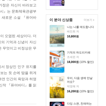
 가정은 자신이 바라보고
마도시』는 문화체육관광부
만에 새로운 소설 『퓨어바
이 분야 신상품
더보기
나는 나를 애도합니다
배진희 저
이 오염된 세상이다. 더
10,800
원
신의 기억과 신념이 자신
은 무엇이고 비정상은 무
기적의 하도리카페
조세핀 저
18,000
원
(10% 할인)
에서 정상인 인구 유지를
보는 듯 손에 땀을 쥐게
우리, 다음 생에 만날
“과연 인간의 욕망과 허영
까요?
 신작 『퓨어바디』를 읽
박영해 저
16,200
원
(10% 할인)
다잉 스완, 친애하는