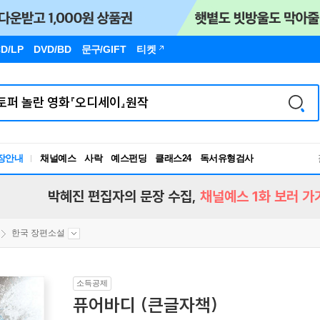
D/LP
DVD/BD
문구
/GIFT
티켓
독서유형검사
장안내
채널예스
사락
예스펀딩
클래스24
RBTI Lab
독서유형검사
박혜진 편집자의 문장 수집,
채널예스 1화 보러 가
한국 장편소설
소득공제
퓨어바디 (큰글자책)