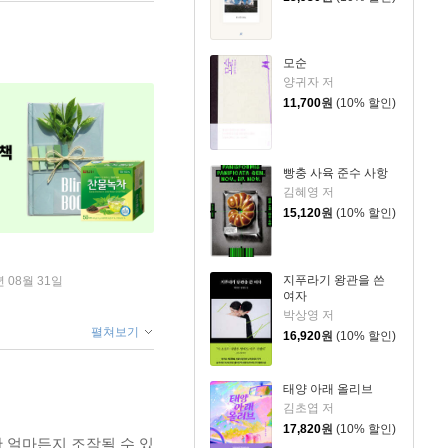
모순
양귀자 저
11,700
원
(10% 할인)
빵충 사육 준수 사항
김혜영 저
15,120
원
(10% 할인)
지푸라기 왕관을 쓴
년 08월 31일
여자
박상영 저
펼쳐보기
16,920
원
(10% 할인)
태양 아래 올리브
김초엽 저
17,820
원
(10% 할인)
란 얼마든지 조작될 수 있