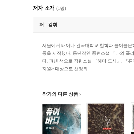
사육당하는 과거
저자 소개
(1명)
에필로그
저 :
김휘
서울에서 태어나 건국대학교 철학과 불어불문학을
동을 시작했다. 등단작인 중편소설 「나의 플라
다. 펴낸 책으로 장편소설 『해마 도시』, 『퓨
지원> 대상으로 선정되...
작가의 다른 상품