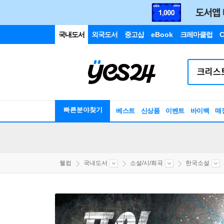
국내도서
외국도서
중고샵
eBook
크레마클럽
C
빠른분야찾기
베스트
신상품
이벤트
바이백
매
웰컴
국내도서
소설/시/희곡
한국소설