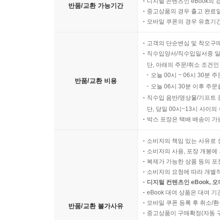
디지털 콘텐츠인 eBook의 
반품/교환 가능기간
중고상품의 경우 출고 완료일
모바일 쿠폰의 경우 유효기간(
고객의 단순변심 및 착오구
직수입양서/직수입일서중 일
단, 아래의 주문/취소 조건인
오늘 00시 ~ 06시 30분 
반품/교환 비용
오늘 06시 30분 이후 주문
직수입 음반/영상물/기프트 
단, 당일 00시~13시 사이
박스 포장은 택배 배송이 가
소비자의 책임 있는 사유로 
소비자의 사용, 포장 개봉에 
복제가 가능한 상품 등의 포장을 
소비자의 요청에 따라 개별
디지털 컨텐츠인 eBook, 
eBook 대여 상품은 대여 기
모바일 쿠폰 등록 후 취소/환
반품/교환 불가사유
중고상품이 구매확정(자동 