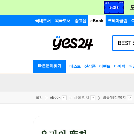
국내도서
외국도서
중고샵
eBook
크레마클럽
C
빠른분야찾기
베스트
신상품
이벤트
바이백
매
웰컴
eBook
사회 정치
법률/행정/복지