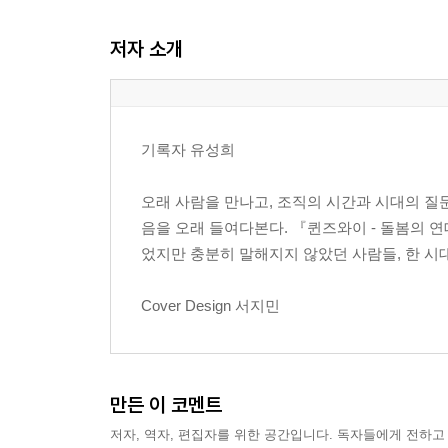
1. 광장이 열렸지만, 끝난 것은 아니었다
저자 소개
2. 평양으로 가는 길, 다시 감옥으로 가는 길
3. 성동구치소, 사람을 다시 배우는 곳
V. 남는 쪽으로
2부 : 남겨진 사람들 곁으로
기록자 유성희
I. 하고 싶었던 일, 맡겨진 일
II. 삼천 원과 오천 원의 사람들
오래 사람을 만나고, 조직의 시간과 시대의 질
III. 목요일의 자리와 어머니들
음을 오래 들여다본다. 『퀸즈와이 - 돌봄의 연
IV. 시와 노래, 그리고 돈주머니
었지만 충분히 말해지지 않았던 사람들, 한 시
V. 명동성당의 하루 감옥
VI. 활동가의 몸에는 아이가 있다
Cover Design 서지민
VII. 아이를 이해하려다, 다른 아이들을 만나다
VIII. 13평 아파트의 공부방
IX. 다시 운동의 현장으로
X. 민가협이 록희에게 남긴 것
만든 이 코멘트
3부 : 공동체를 살리는 일
저자, 역자, 편집자를 위한 공간입니다. 독자들에게 전하고
화요일 낮 12시, 명동