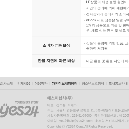
LP상품의 재생 불량 원인이 기
시간의 경과에 의해 재판매가
전자상거래 등에서의 소비자
eBook 세트 상품은 일괄 
1개의 상품으로 취급 및 판매
우, 세트 상품 전부 및 세트
상품의 불량에 의한 반품, 교
소비자 피해보상
준하여 처리됨
환불 지연에 따른 배상
대금 환불 및 환불 지연에 
회사소개
인재채용
이용약관
개인정보처리방침
청소년보호정책
도서홍보안내
대표 : 김석환, 최세라
주소 : 서울시 영등포구 은행로 11, 5층~6층(여의도동,일신
사업자등록번호 : 229-81-37000 통신판매업신고 : 제 200
이메일 : yes24help@yes24.com 호스팅 서비스사업자 :
Copyright ⓒ YES24 Corp. All Rights Reserved.