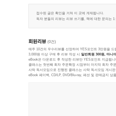
I. 경복궁역 4시: ‘운동’이라는 단어가 들린 밤
II. 첫 회의와 첫 역할: 감추지 않는 방식, 작게도 
접수된 글은 확인을 거쳐 이 곳에 게재됩니다.
III. 부천으로: 왕복 네 시간, 관계가 먼저 움직이는 
독자 분들의 리뷰는 리뷰 쓰기를, 책에 대한 문의는 1:
IV. 돌봄과 살림: ‘소개’에서 ‘주체’로 - 협동조합이
V. 되돌아서 다시 묻다: 진흥형 조례가 태어나는 순
VI. 명동의 화요일: ‘불의 날’은 목요시위의 다른 이
회원리뷰
(0건)
VII. 새벽 4시의 메일: 재구조화와 ‘지원’이라는 노동
매주 10건의 우수리뷰를 선정하여 YES포인트 3만원을 드
VIII. 공동체를 산다는 것
3,000원 이상 구매 후 리뷰 작성 시
일반회원 300원, 마니아
Epilogue 아직 끝나지 않은 청년에게
eBook은 다운로드 후 작성한 리뷰만 YES포인트 지급됩니
클래스는 첫번째 회차 주문확정 시점부터 마지막 회차 주문
곁에 남은 사람들 – 첫 사람을 지나며
사락 독서모임으로 진행된 클래스는 사락 독서모임 게시판
사람을 아는 일, 사람을 남기는 일
eBook 페이백, CD/LP, DVD/Blu-ray, 패션 및 판매금