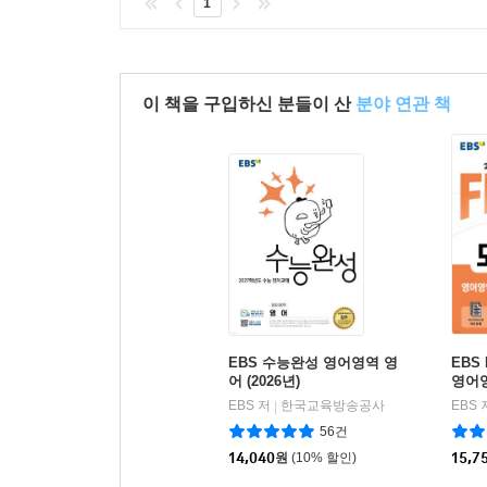
1
이 책을 구입하신 분들이 산
분야 연관 책
EBS 수능완성 영어영역 영
EBS
어 (2026년)
영어영
EBS 저
한국교육방송공사
EBS 
|
56건
14,040
원
(10% 할인)
15,7