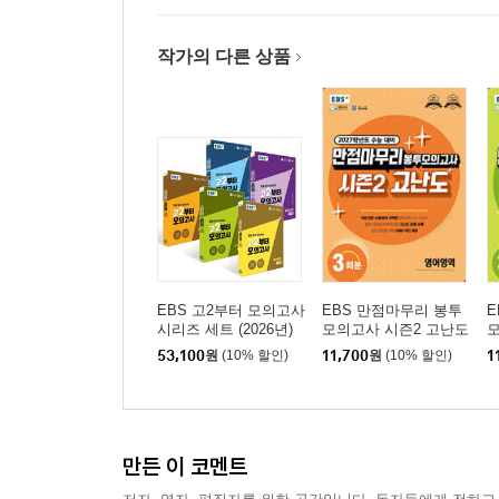
작가의 다른 상품
EBS 고2부터 모의고사
EBS 만점마무리 봉투
E
시리즈 세트 (2026년)
모의고사 시즌2 고난도
모
영어영역 3회분 (2026
수
53,100
원
(10% 할인)
11,700
원
(10% 할인)
1
년)
년
만든 이 코멘트