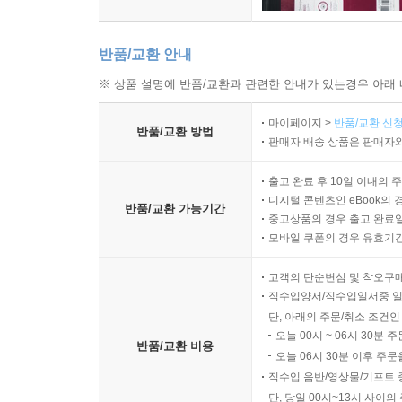
반품/교환 안내
※ 상품 설명에 반품/교환과 관련한 안내가 있는경우 아래 
마이페이지 >
반품/교환 신청
반품/교환 방법
판매자 배송 상품은 판매자와
출고 완료 후 10일 이내의 
디지털 콘텐츠인 eBook의 
반품/교환 가능기간
중고상품의 경우 출고 완료일
모바일 쿠폰의 경우 유효기간(
고객의 단순변심 및 착오구
직수입양서/직수입일서중 일
단, 아래의 주문/취소 조건인
오늘 00시 ~ 06시 30분 
반품/교환 비용
오늘 06시 30분 이후 주문
직수입 음반/영상물/기프트 
단, 당일 00시~13시 사이