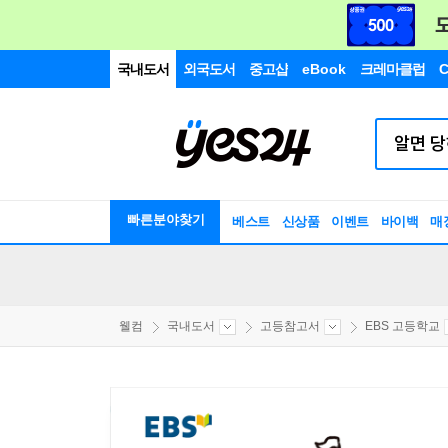
국내도서
외국도서
중고샵
eBook
크레마클럽
C
빠른분야찾기
베스트
신상품
이벤트
바이백
매
웰컴
국내도서
고등참고서
EBS 고등학교