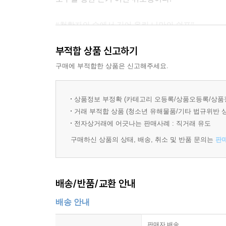
“철학자의 숲에서 길어 올린 나만의 쉼표”
완벽하지 않아도 괜찮은, 산책 같은 삶을 위하여
부적합 상품 신고하기
그는 완벽해지라고, 더 높이 올라가라고 채찍질하
구매에 부적합한 상품은 신고해주세요.
하이데거, 알랭 드 보통, 헨리 데이비드 소로까지.
스스로의 불안을 잠재우고 마음을 다독였는지, 그 지
상품정보 부정확 (카테고리 오등록/상품오등록/상품
좋다. 목적지 없이 걷는 조용한 산책처럼, 힘을 
거래 부적합 상품 (청소년 유해물품/기타 법규위반 
느낄 수 있다. 이 책은 우리에게 대단한 성공 
전자상거래에 어긋나는 판매사례 : 직거래 유도
묵묵히 쌓아온 시간 속에는 이미 아주 많은 힘이 깃
구매하신 상품의 상태, 배송, 취소 및 반품 문의는
판
배송/반품/교환 안내
배송 안내
판매자 배송