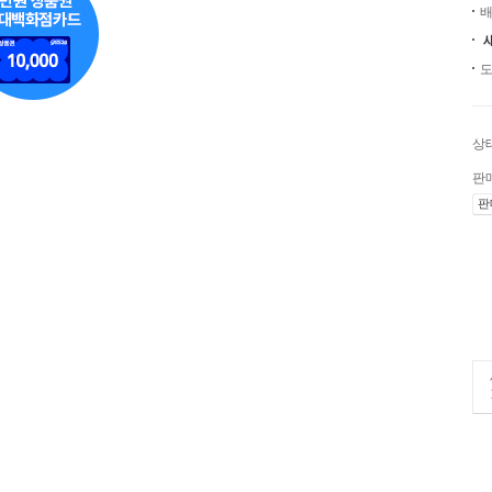
배
도
상
판
판