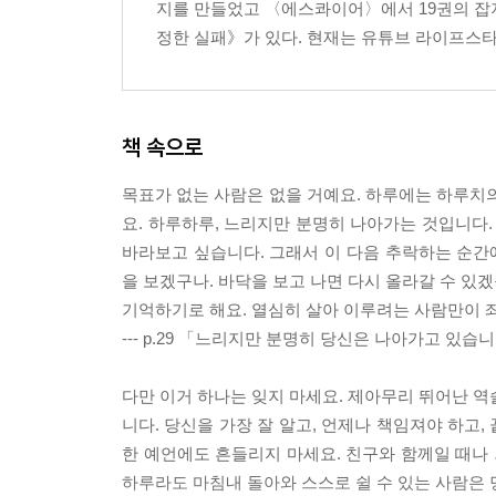
지를 만들었고 〈에스콰이어〉에서 19권의 잡지
정한 실패》가 있다. 현재는 유튜브 라이프스타
3장- 꾸준함 속에 쌓이는 것, 언젠가 빛날 거라 믿는
언젠가 빛날 거라는 마음 하나만을 믿으면서
그 모든 빛은 사실 내 안에 있었습니다
책 속으로
좋아하는 일을 발견하는 방법
하고 싶은 일로 밥벌이를 할 수 있다는 것
목표가 없는 사람은 없을 거예요. 하루에는 하루치의
나의 속도로 가고 있습니다
요. 하루하루, 느리지만 분명히 나아가는 것입니다
한 번의 선택이 당신의 미래를 결정하지는 않아요
바라보고 싶습니다. 그래서 이 다음 추락하는 순간에
누구나 각자의 시간을 살고 있습니다
을 보겠구나. 바닥을 보고 나면 다시 올라갈 수 있겠
내 안의 소심함을 극복하는 법
기억하기로 해요. 열심히 살아 이루려는 사람만이 좌
--- p.29 「느리지만 분명히 당신은 나아가고 있습
4장 - 세상은 냉소주의자의 방식으로 돌아가지 않
다만 이거 하나는 잊지 마세요. 제아무리 뛰어난 역
냉소도 냉소적인 태도도 멀리하세요
니다. 당신을 가장 잘 알고, 언제나 책임져야 하고
못하는 일을 못한다고 하는 것도 용기입니다
한 예언에도 흔들리지 마세요. 친구와 함께일 때나
정리와 루틴은 중요합니다
하루라도 마침내 돌아와 스스로 쉴 수 있는 사람은