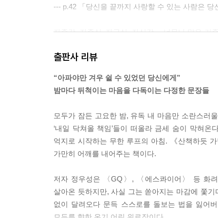
P의 일하기와 J의 일하기
--- p.42 「당신을 끝까지 사랑할 수 있는 사람은
20대와 30대와 40대의 일은 어떻게 다른가
우울함의 복판에서 ‘나의 일’과 만나는 법
자존감, 자존심, 자긍심, 자신감… 너무나 많은 기
우리가 일할 때 치열해지는 이유
하는 것 같기도 해요. 하나쯤 낮으면 어
어떻게든 매일 일해야 하는 이유
출판사 리뷰
떤가요. 채우려고 애쓰지 않으면 또 어떤가요. 시간
해보는 수밖에요. 스스로를 배신하지 않기 위해. 언
“아파야만 겨우 쉴 수 있었던 당신에게”
5장 - 우리의 불행은 휴식하지 않는 데서 발생합니
--- p.109 「언젠가 빛날 거라는 마음 하나만을 
밤마다 뒤척이는 마음을 다독이는 다정한 문장들
번아웃이 일상이 된 당신에게
아무리 애를 써도 지금이 불안할 땐 과거에서 한번 
모두가 잠든 고요한 밤, 유독 내 마음만 소란스러울
열심히 나 자신을 탐구할 뿐입니다
여전히 반짝이고 있을 겁니다. 과거의 좋은 점이 하나
‘내일 닥쳐올 책임’들이 떠올라 금세 숨이 막혀온
무기력과 휴식을 구분해야 하는 이유
그 단정한 사실로부터 내일을 살아가기 위한 힘을 
억지로 시작하는 무한 루프의 아침. 《산책하듯 가
잠을 자는 사람의 용기에 대하여
--- p.115 「그 모든 빛은 사실 내 안에 있었습니다
가만히 어깨를 내어주는 책이다.
진정한 휴식은 순간 속에 있어요
그것으로 충분합니다
일단 여기까지는 알겠으니 하루하루 산책하듯 걸어보
저자 정우성은 〈GQ〉, 〈에스콰이어〉 등 화려
성공을 거두지는 못했지만 포기하지도 않으려고 합니
살아온 듯하지만, 사실 그는 쏟아지는 마감에 쫓기며
인용도서 목록
순간에도 약간의 의지만은 남아 있기 때문입니다.
없이 달려오다 문득 스스로를 돌보는 법을 잃어버
모두를 향한 온기 어린 위로장이다.
--- p.127 「좋아하는 일을 발견하는 방법」 중에서