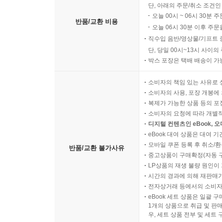
단, 아래의 주문/취소 조건인
오늘 00시 ~ 06시 30분 
반품/교환 비용
오늘 06시 30분 이후 주문
직수입 음반/영상물/기프트 
단, 당일 00시~13시 사이
박스 포장은 택배 배송이 가
소비자의 책임 있는 사유로 
소비자의 사용, 포장 개봉에 
복제가 가능한 상품 등의 포장을 
소비자의 요청에 따라 개별
디지털 컨텐츠인 eBook, 
eBook 대여 상품은 대여 기
모바일 쿠폰 등록 후 취소/환
반품/교환 불가사유
중고상품이 구매확정(자동 
LP상품의 재생 불량 원인이 기
시간의 경과에 의해 재판매가
전자상거래 등에서의 소비자
eBook 세트 상품은 일괄 
1개의 상품으로 취급 및 판매
우, 세트 상품 전부 및 세트