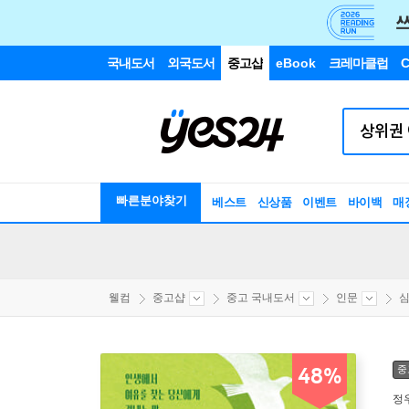
국내도서
외국도서
중고샵
eBook
크레마클럽
C
빠른분야찾기
베스트
신상품
이벤트
바이백
매
웰컴
중고샵
중고 국내도서
인문
중
48%
정