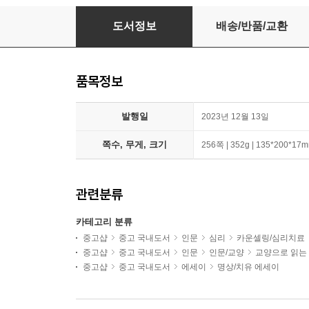
산책하듯 가볍게 (풀빛 에디션)
도서정보
배송/반품/교환
품목정보
발행일
2023년 12월 13일
쪽수, 무게, 크기
256쪽 | 352g | 135*200*17
관련분류
카테고리 분류
중고샵
중고 국내도서
인문
심리
카운셀링/심리치료
중고샵
중고 국내도서
인문
인문/교양
교양으로 읽는
중고샵
중고 국내도서
에세이
명상/치유 에세이