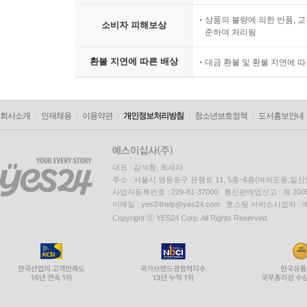
상품의 불량에 의한 반품, 교
소비자 피해보상
준하여 처리됨
환불 지연에 따른 배상
대금 환불 및 환불 지연에 
회사소개
인재채용
이용약관
개인정보처리방침
청소년보호정책
도서홍보안내
대표 : 김석환, 최세라
주소 : 서울시 영등포구 은행로 11, 5층~6층(여의도동,일신
사업자등록번호 : 229-81-37000 통신판매업신고 : 제 200
이메일 : yes24help@yes24.com 호스팅 서비스사업자 :
Copyright ⓒ YES24 Corp. All Rights Reserved.