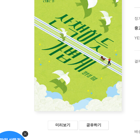
정
중
Y
결
미리보기
공유하기
배