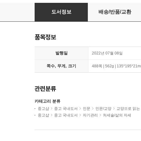
자기계발 수업
도서정보
배송/반품/교환
품목정보
발행일
2022년 07월 08일
쪽수, 무게, 크기
488쪽 | 562g | 135*195*21
관련분류
카테고리 분류
중고샵
중고 국내도서
인문
인문/교양
교양으로 읽는
중고샵
중고 국내도서
자기관리
처세술/삶의 자세