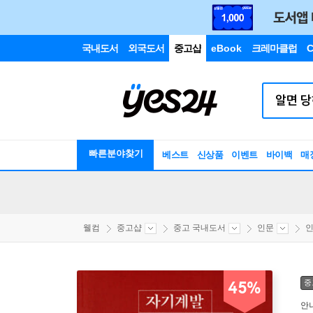
국내도서
외국도서
중고샵
eBook
크레마클럽
C
빠른분야찾기
베스트
신상품
이벤트
바이백
매
웰컴
중고샵
중고 국내도서
인문
인
중
45%
안