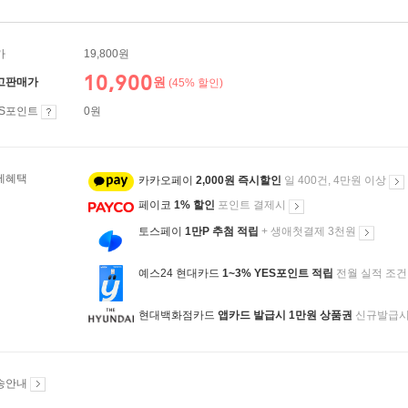
가
19,800원
10,900
원
고판매가
(45% 할인)
ES포인트
0원
제혜택
카카오페이
2,000원 즉시할인
일 400건, 4만원 이상
페이코
1% 할인
포인트 결제시
토스페이
1만P 추첨 적립
+ 생애첫결제 3천원
예스24 현대카드
1~3% YES포인트 적립
전월 실적 조건
현대백화점카드
앱카드 발급시 1만원 상품권
신규발급
송안내