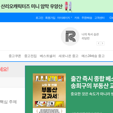
로그인
회원가입
마이페이지
카트
주문/배송
고객센터
Gl
중고쿠폰
중고전집
베스트셀러
새로나온 중고
예스24배송 중고
세요!
 핵심 주제