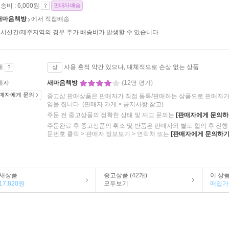
송비 : 6,000원
판매자 배송
새마음책방
에서 직접배송
서산간/제주지역의 경우 추가 배송비가 발생할 수 있습니다.
태
사용 흔적 약간 있으나, 대체적으로 손상 없는 상품
상
매자
새마음책방
(12명 평가)
매자에게 문의
중고샵 판매상품은 판매자가 직접 등록/판매하는 상품으로 판매자가 
임을 집니다.
(판매자 가게 > 공지사항 참고)
주문 전 중고상품의 정확한 상태 및 재고 문의는
[판매자에게 문의하
주문완료 후 중고상품의 취소 및 반품은 판매자와 별도 협의 후 진행 
문번호 클릭 > 판매자 정보보기 > 연락처 또는
[판매자에게 문의하기
새상품
중고상품 (42개)
이 상
17,820원
모두보기
매입가 