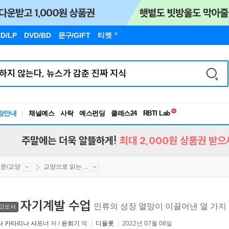
D/LP
DVD/BD
문구
/GIFT
티켓
독서유형검사
RBTI Lab
장안내
채널예스
사락
예스펀딩
클래스24
독서유형검사
주말에는 더욱 알뜰하게!
최대 2,000원 상품권 받으
문/교양
교양으로 읽는 ...
자기계발 수업
인류의 성장 열망이 이끌어낸 열 가지
고도서
나 카타리나 샤프너
저 /
윤희기
역
디플롯
2022년 07월 08일