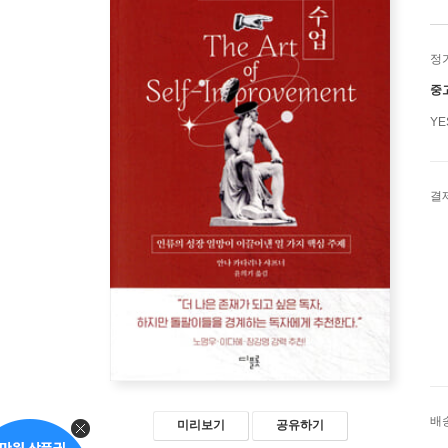
정
중
Y
결
배
미리보기
공유하기