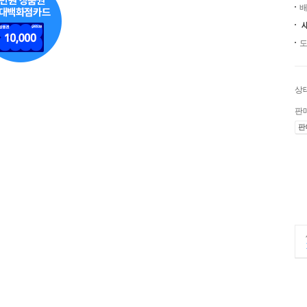
배
도
상
판
판