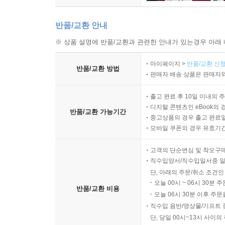
반품/교환 안내
※ 상품 설명에 반품/교환과 관련한 안내가 있는경우 아래 
마이페이지 >
반품/교환 신청
반품/교환 방법
판매자 배송 상품은 판매자와
출고 완료 후 10일 이내의 
디지털 콘텐츠인 eBook의 
반품/교환 가능기간
중고상품의 경우 출고 완료일
모바일 쿠폰의 경우 유효기간(
고객의 단순변심 및 착오구
직수입양서/직수입일서중 일
단, 아래의 주문/취소 조건인
오늘 00시 ~ 06시 30분 
반품/교환 비용
오늘 06시 30분 이후 주문
직수입 음반/영상물/기프트 
단, 당일 00시~13시 사이