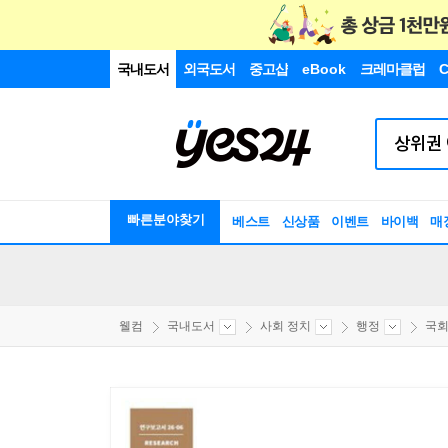
국내도서
외국도서
중고샵
eBook
크레마클럽
C
빠른분야찾기
베스트
신상품
이벤트
바이백
매
웰컴
국내도서
사회 정치
행정
국회