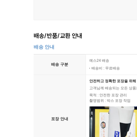
10.2 공감의 과정 172
10.3 공감 훈련을 통한 마음치유 실전 179
제11장. 강점 찾기를 통한 마음치유 187
배송/반품/교환 안내
11.1 나의 강점 및 건강한 면의 의미 188
배송 안내
11.2 핵심감정을 통한 나의 강점 찾기 194
11.3 강점 찾기를 통한 마음치유 실전 203
예스24 배송
배송 구분
배송비 : 무료배송
제12장. 참나탐구(Self-inquiry) 명상 209
안전하고 정확한 포장을 위해 
12.1 불이원론(Advaita Vedānta)과 불이법(不二法)
고객님께 배송되는 모든 상품을
목적 : 안전한 포장 관리
12.2 참나탐구(Self-inquiry)의 이론 215
촬영범위 : 박스 포장 작업
12.3 참나탐구(Self-inquiry)의 실제 219
포장 안내
제13장. 명상과 마음치유의 통합적 이해와 실천 225
13.1 ‘지금 여기’의 의미와 현존의 장애물 226