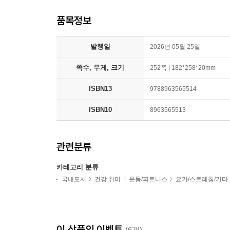
품목정보
발행일
2026년 05월 25일
쪽수, 무게, 크기
252쪽 | 182*258*20mm
ISBN13
9788963565514
ISBN10
8963565513
관련분류
카테고리 분류
국내도서
건강 취미
운동/피트니스
요가/스트레칭/기타
이 상품의 이벤트
(6개)