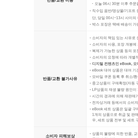
반품/교환 비용
오늘 06시 30분 이후 주문
직수입 음반/영상물/기프트 
단, 당일 00시~13시 사이
박스 포장은 택배 배송이 가
소비자의 책임 있는 사유로 
소비자의 사용, 포장 개봉에 
복제가 가능한 상품 등의 포장을 
소비자의 요청에 따라 개별
디지털 컨텐츠인 eBook, 
eBook 대여 상품은 대여 기
모바일 쿠폰 등록 후 취소/환
반품/교환 불가사유
중고상품이 구매확정(자동 
LP상품의 재생 불량 원인이 기
시간의 경과에 의해 재판매가
전자상거래 등에서의 소비자
eBook 세트 상품은 일괄 
1개의 상품으로 취급 및 판매
우, 세트 상품 전부 및 세트
상품의 불량에 의한 반품, 교
소비자 피해보상