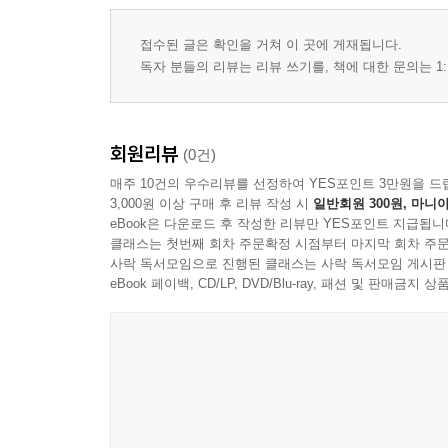
제5장. 마음치유와 몸 73
접수된 글은 확인을 거쳐 이 곳에 게재됩니다.
독자 분들의 리뷰는 리뷰 쓰기를, 책에 대한 문의는 1:
5.1 몸에 대한 이해 74
5.2 신체화의 의미와 작용 원리 79
5.3 차크라 체계 82
회원리뷰
(0건)
매주 10건의 우수리뷰를 선정하여 YES포인트 3만원을 드
제6장. 마음치유와 정서 91
3,000원 이상 구매 후 리뷰 작성 시
일반회원 300원, 마니아
eBook은 다운로드 후 작성한 리뷰만 YES포인트 지급됩니
클래스는 첫번째 회차 주문확정 시점부터 마지막 회차 주문
6.1 정서에 대한 이해 92
사락 독서모임으로 진행된 클래스는 사락 독서모임 게시판
6.2 정서 표현의 중요성 98
eBook 페이백, CD/LP, DVD/Blu-ray, 패션 및 판매금
6.3 정서 표현의 7단계 과정과 치유의 실천 101
제7장. 마음치유와 핵심감정 107
7.1 핵심감정에 대한 심층적 이해 108
7.2 일상 속 핵심감정 발견하기 113