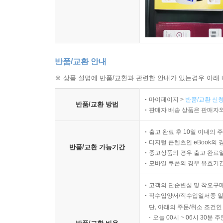
13.2 참나탐구와 핵심감정의 통합적 이해 229
13.3 일상 속에서의 지속적 수행 실천 방법론 233
참고문헌(References) 250
반품/교환 안내
※ 상품 설명에 반품/교환과 관련한 안내가 있는경우 아래 
마이페이지 >
반품/교환 신청
반품/교환 방법
판매자 배송 상품은 판매자와
출고 완료 후 10일 이내의 
디지털 콘텐츠인 eBook의 
반품/교환 가능기간
중고상품의 경우 출고 완료일
모바일 쿠폰의 경우 유효기간(
고객의 단순변심 및 착오구
직수입양서/직수입일서중 일
단, 아래의 주문/취소 조건인
오늘 00시 ~ 06시 30분 