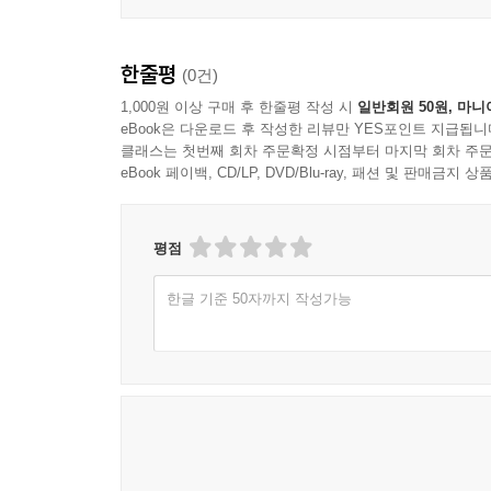
7.3 핵심감정과 대상관계의 대물림 118
제8장. 그림 그리기를 통한 마음치유 127
한줄평
(0건)
1,000원 이상 구매 후 한줄평 작성 시
일반회원 50원, 마니
8.1 핵심감정 녹이기의 의미 128
eBook은 다운로드 후 작성한 리뷰만 YES포인트 지급됩니
8.2 핵심감정 녹이기의 종류: 10단계 과정 134
클래스는 첫번째 회차 주문확정 시점부터 마지막 회차 주문
eBook 페이백, CD/LP, DVD/Blu-ray, 패션 및 판매금
8.3 그림 그리기를 통한 마음치유 140
제9장. 편지 쓰기를 통한 마음치유 145
평점
9.1 ‘지금 여기’와 ‘그때 거기’ 146
한글 기준 50자까지 작성가능
9.2 편지 쓰기를 통한 자기표현과 교정적 정서경험 1
9.3 편지쓰기를 통한 마음치유 실제 155
제10장. 공감 훈련을 통한 마음치유 163
10.1 공감(Empathy)의 심층적 의미와 중요성 164