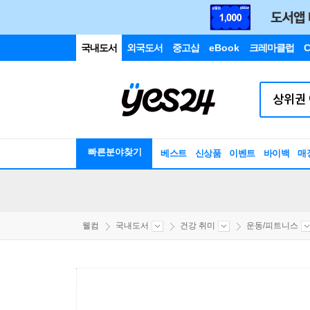
국내도서
외국도서
중고샵
eBook
크레마클럽
C
빠른분야찾기
베스트
신상품
이벤트
바이백
매
웰컴
국내도서
건강 취미
운동/피트니스