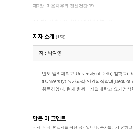
제2장. 마음치유와 정신건강 19
2.1 정신건강과 정신적 불건강의 이해 20
2.2 전이와 저항의 심리적 메커니즘 26
저자 소개
2.3 마음과의 동일시와 분리 33
(1명)
제3장. 참나상담(Self-counseling) 이론 37
저 :
박다영
3.1 참나와 에고 38
인도 델리대학교(University of Delhi) 철학과(D
3.2 참나상담의 핵심 의미와 주요 특징 42
ti University) 요가과학·인간의식학과(Dept. of 
3.3 참나상담 수련의 5단계 과정과 일상의 실천 46
취득하였다. 현재 원광디지털대학교 요가명상학과
제4장. 인간이해모델 51
4.1 인간이해모델: 문제행동 이면의 의미 52
만든 이 코멘트
4.2 문제행동과 증상의 심층적 유형 57
저자, 역자, 편집자를 위한 공간입니다. 독자들에게 전하고
4.3 문제행동과 증상의 근본적 치유 방향 69