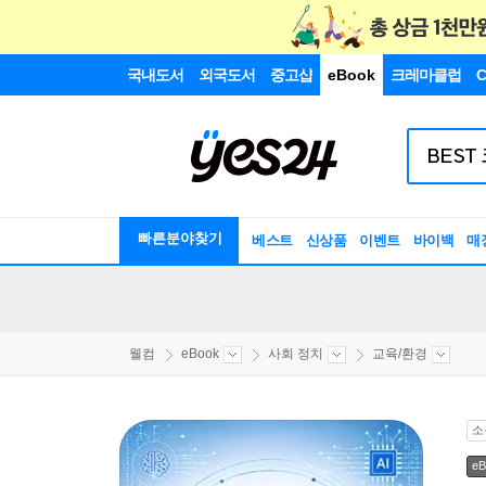
국내도서
외국도서
중고샵
eBook
크레마클럽
C
빠른분야찾기
베스트
신상품
이벤트
바이백
매
웰컴
eBook
사회 정치
교육/환경
소
eB