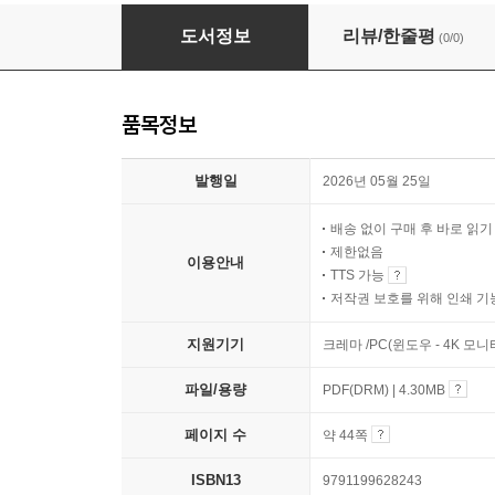
AI - DIGITAL 수업기록
도서정보
리뷰/한줄평
(0/0)
품목정보
발행일
2026년 05월 25일
배송 없이 구매 후 바로 읽
제한없음
이용안내
TTS 가능
저작권 보호를 위해 인쇄 기
지원기기
크레마 /PC(윈도우 - 4K 모
파일/용량
PDF(DRM) | 4.30MB
페이지 수
약 44쪽
ISBN13
9791199628243