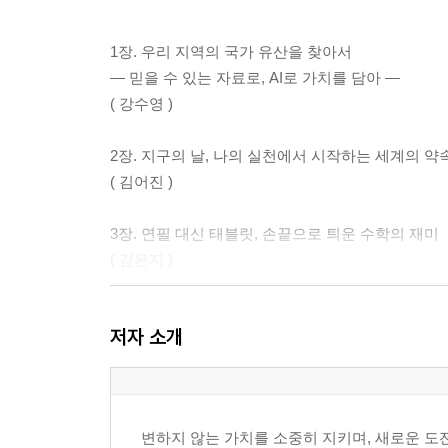
1장. 우리 지역의 국가 유산을 찾아서
― 믿을 수 있는 자료로, AI로 가치를 담아 ―
( 강수영 )
2장. 지구의 날, 나의 실천에서 시작하는 세계의 약
( 김어진 )
3장. 연필 대신 태블릿, 손끝으로 틔운 수학의 재미
( 김은지 )
4장. AI와 다시 쓴 ‘봄’, 기후 위기를 노래하다
저자 소개
( 이영승)
5장. 질문으로 더 깊은 이해의 세계로 들어가기
( 장재광 )
변하지 않는 가치를 소중히 지키며, 새로운 