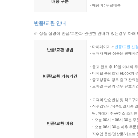
배송 구분
배송비 : 무료배송
반품/교환 안내
※ 상품 설명에 반품/교환과 관련한 안내가 있는경우 아래 
마이페이지 >
반품/교환 신청
반품/교환 방법
판매자 배송 상품은 판매자와
출고 완료 후 10일 이내의 
디지털 콘텐츠인 eBook의 
반품/교환 가능기간
중고상품의 경우 출고 완료일
모바일 쿠폰의 경우 유효기간(
고객의 단순변심 및 착오구
직수입양서/직수입일서중 일
단, 아래의 주문/취소 조건인
오늘 00시 ~ 06시 30분 
반품/교환 비용
오늘 06시 30분 이후 주문
직수입 음반/영상물/기프트 