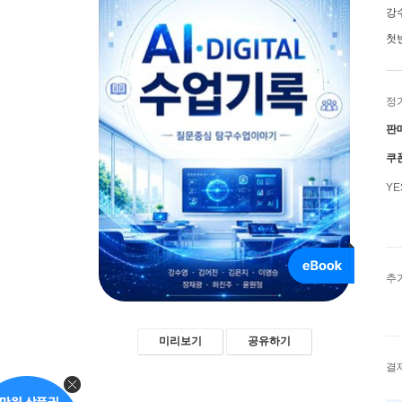
강수
첫
정
판
쿠
Y
추
미리보기
공유하기
결