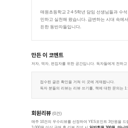
6장. ‘쿵쿵이’를 통해 서로를 이해하는 감정 수업
매원초등학교 2·4·5학년 담임 선생님들과 수석
( 하진주 )
민하고 실천해 왔습니다. 급변하는 시대 속에서
든한 동반자들입니다.
7장. AI로봇과의 바람직한 관계를 질문하고 탐구하
( 윤원정 )
만든 이 코멘트
저자, 역자, 편집자를 위한 공간입니다. 독자들에게 전하고
접수된 글은 확인을 거쳐 이 곳에 게재됩니다.
독자 분들의 리뷰는 리뷰 쓰기를, 책에 대한 문의는 1:
회원리뷰
(0건)
매주 10건의 우수리뷰를 선정하여 YES포인트 3만원을 드
3,000원 이상 구매 후 리뷰 작성 시
일반회원 300원, 마니아