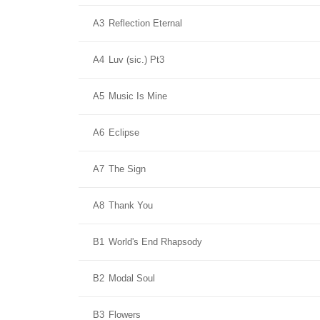
A3
Reflection Eternal
A4
Luv (sic.) Pt3
A5
Music Is Mine
A6
Eclipse
A7
The Sign
A8
Thank You
B1
World's End Rhapsody
B2
Modal Soul
B3
Flowers