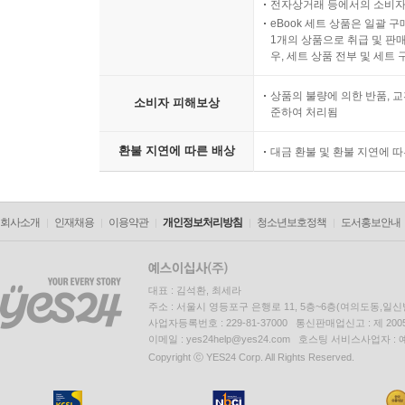
전자상거래 등에서의 소비자
eBook 세트 상품은 일괄 
1개의 상품으로 취급 및 판매
우, 세트 상품 전부 및 세트
상품의 불량에 의한 반품, 교
소비자 피해보상
준하여 처리됨
환불 지연에 따른 배상
대금 환불 및 환불 지연에 
회사소개
인재채용
이용약관
개인정보처리방침
청소년보호정책
도서홍보안내
대표 : 김석환, 최세라
주소 : 서울시 영등포구 은행로 11, 5층~6층(여의도동,일신
사업자등록번호 : 229-81-37000 통신판매업신고 : 제 200
이메일 : yes24help@yes24.com 호스팅 서비스사업자 :
Copyright ⓒ YES24 Corp. All Rights Reserved.