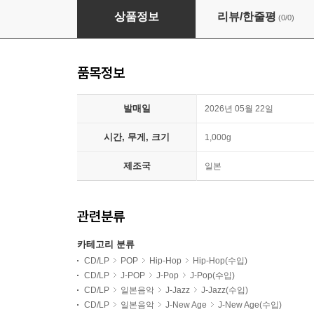
Nujabes (누자베스) - 2집 Modal Soul [카세
상품정보
리뷰/한줄평
(0/0)
품목정보
발매일
2026년 05월 22일
시간, 무게, 크기
1,000g
제조국
일본
관련분류
카테고리 분류
CD/LP
POP
Hip-Hop
Hip-Hop(수입)
CD/LP
J-POP
J-Pop
J-Pop(수입)
CD/LP
일본음악
J-Jazz
J-Jazz(수입)
CD/LP
일본음악
J-New Age
J-New Age(수입)