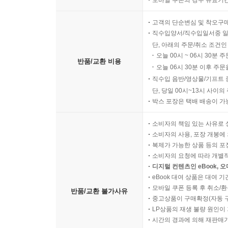
고객의 단순변심 및 착오구
직수입양서/직수입일서중 일
단, 아래의 주문/취소 조건인
오늘 00시 ~ 06시 30분 
반품/교환 비용
오늘 06시 30분 이후 주문
직수입 음반/영상물/기프트 
단, 당일 00시~13시 사이
박스 포장은 택배 배송이 가
소비자의 책임 있는 사유로 
소비자의 사용, 포장 개봉에 
복제가 가능한 상품 등의 포장을 
소비자의 요청에 따라 개별
디지털 컨텐츠인 eBook, 
eBook 대여 상품은 대여 기
모바일 쿠폰 등록 후 취소/환
반품/교환 불가사유
중고상품이 구매확정(자동 
LP상품의 재생 불량 원인이 기
시간의 경과에 의해 재판매가