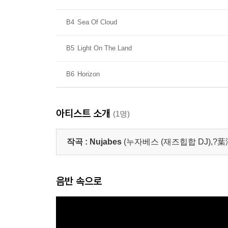
B4
Sea Of Cloud
B5
Light On The Land
B6
Horizon
아티스트 소개
(1명)
작곡 :
Nujabes
(누자베스 (재즈힙합 DJ),?葉淳,
음반 속으로