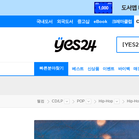
국내도서
외국도서
중고샵
eBook
크레마클럽
C
빠른분야찾기
베스트
신상품
이벤트
바이백
매
웰컴
CD/LP
POP
Hip-Hop
Hip-H