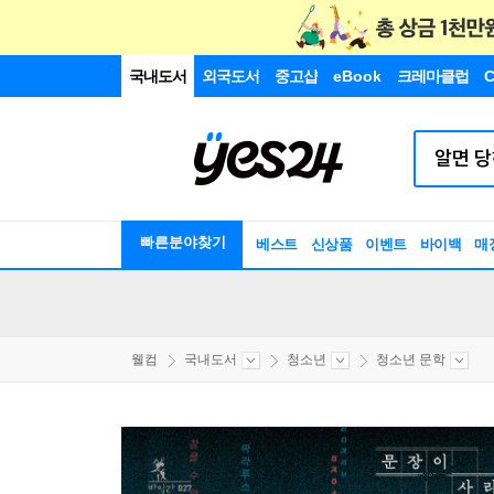
국내도서
외국도서
중고샵
eBook
크레마클럽
C
빠른분야찾기
베스트
신상품
이벤트
바이백
매
웰컴
국내도서
청소년
청소년 문학