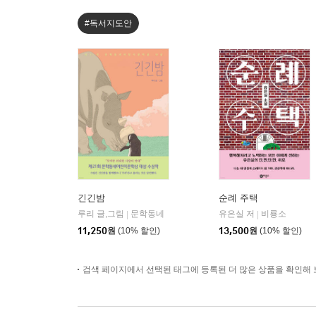
#독서지도안
긴긴밤
순례 주택
루리 글,그림
문학동네
유은실 저
비룡소
|
|
11,250
원
(10% 할인)
13,500
원
(10% 할인)
검색 페이지에서 선택된 태그에 등록된 더 많은 상품을 확인해 