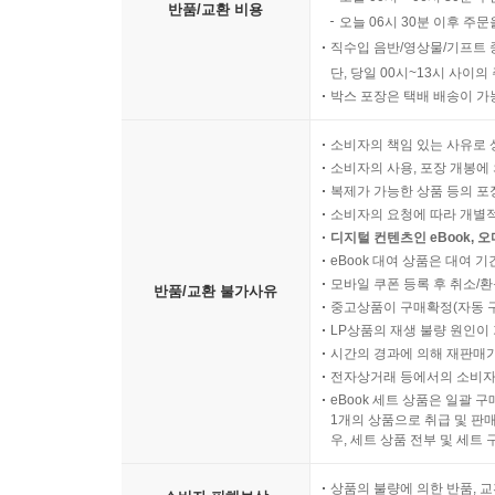
반품/교환 비용
오늘 06시 30분 이후 주문
직수입 음반/영상물/기프트 
단, 당일 00시~13시 사이
박스 포장은 택배 배송이 가
소비자의 책임 있는 사유로 
소비자의 사용, 포장 개봉에 
복제가 가능한 상품 등의 포장을 
소비자의 요청에 따라 개별
디지털 컨텐츠인 eBook, 
eBook 대여 상품은 대여 기
모바일 쿠폰 등록 후 취소/환
반품/교환 불가사유
중고상품이 구매확정(자동 
LP상품의 재생 불량 원인이 기
시간의 경과에 의해 재판매가
전자상거래 등에서의 소비자
eBook 세트 상품은 일괄 
1개의 상품으로 취급 및 판매
우, 세트 상품 전부 및 세트
상품의 불량에 의한 반품, 교