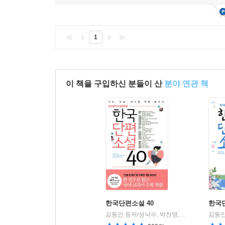
1
이 책을 구입하신 분들이 산
분야 연관 책
한국단편소설 40
한국단
김동인 등저/성낙수, 박찬영,김형주 공편
리
|