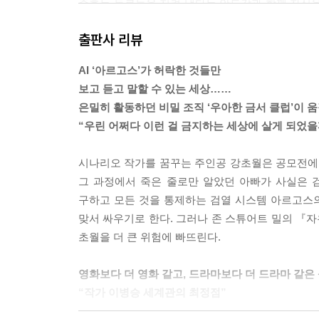
준호는 동료들을 지켜 냈다는 안도감과 함께 자신을
는 어떤 후폭풍이 밀려오고 있음을 느꼈다.
출판사 리뷰
--- p.85
AI ‘아르고스’가 허락한 것들만
초월이 눈에 힘을 주며 말했다. 모두가 초월을 바
보고 듣고 말할 수 있는 세상……
심장이 쿵쿵 뛰는 소리가 들리는 것 같았다.
은밀히 활동하던 비밀 조직 ‘우아한 금서 클럽’이 
--- p.182
“우린 어쩌다 이런 걸 금지하는 세상에 살게 되었을
초월이 준호를 멈추게 했다. 준호가 초월을 돌아봤다
시나리오 작가를 꿈꾸는 주인공 강초월은 공모전에 응
써 보고 싶었다.
그 과정에서 죽은 줄로만 알았던 아빠가 사실은 
“AI 서버를 각성시켜 보고 싶어.”
구하고 모든 것을 통제하는 검열 시스템 아르고스의
맞서 싸우기로 한다. 그러나 존 스튜어트 밀의 『
--- p.202
초월을 더 큰 위험에 빠뜨린다.
영화보다 더 영화 같고, 드라마보다 더 드라마 같은
“작가 이병승 세계관의 최정점”