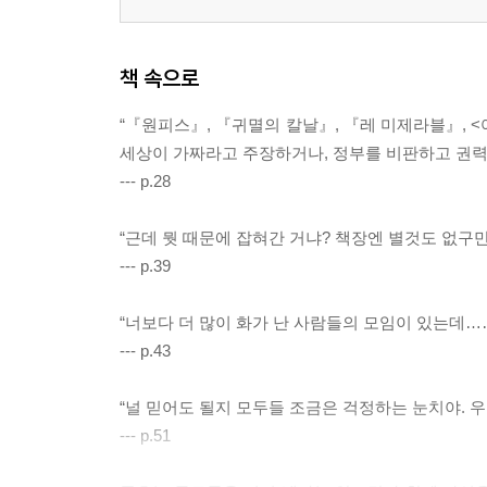
책 속으로
“『원피스』, 『귀멸의 칼날』, 『레 미제라블』, <
세상이 가짜라고 주장하거나, 정부를 비판하고 권력
--- p.28
“근데 뭣 때문에 잡혀간 거냐? 책장엔 별것도 없구만. 
--- p.39
“너보다 더 많이 화가 난 사람들의 모임이 있는데……
--- p.43
“널 믿어도 될지 모두들 조금은 걱정하는 눈치야. 우
--- p.51