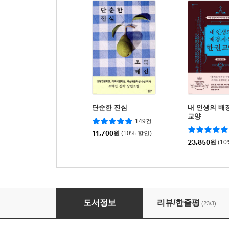
단순한 진심
내 인생의 배
교양
149건
11,700
원
(10% 할인)
23,850
원
(1
문장이 사라진 세계에서
도서정보
리뷰/한줄평
(23/3)