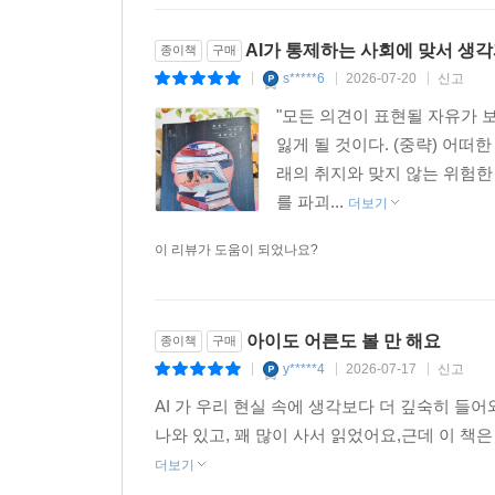
AI가 통제하는 사회에 맞서 생
종이책
구매
s*****6
2026-07-20
신고
|
|
|
"모든 의견이 표현될 자유가 
잃게 될 것이다. (중략) 어떠
래의 취지와 맞지 않는 위험한
를 파괴...
더보기
이 리뷰가 도움이 되었나요?
아이도 어른도 볼 만 해요
종이책
구매
y*****4
2026-07-17
신고
|
|
|
AI 가 우리 현실 속에 생각보다 더 깊숙히 들
나와 있고, 꽤 많이 사서 읽었어요,근데 이 책
더보기