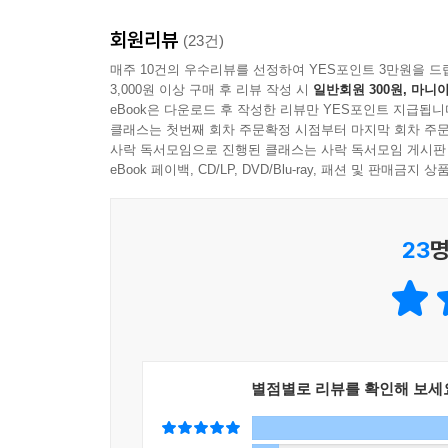
이병승 작가의 신작 장편소설 『문장이 사라진 
회원리뷰
시스템인 ‘아르고스’에 의해 인간의 문장은 실시간
(23건)
단순히 단어를 검열하는 수준을 넘어 문장의 
매주 10건의 우수리뷰를 선정하여 YES포인트 3만원을 드
3,000원 이상 구매 후 리뷰 작성 시
일반회원 300원, 마니아
텍스트들을 ‘불온’한 것으로 판정하고 관리한다. 조지
eBook은 다운로드 후 작성한 리뷰만 YES포인트 지급됩니
매트릭스>, 심지어 『행복한 왕자』 같은 동화까지
클래스는 첫번째 회차 주문확정 시점부터 마지막 회차 주문
사락 독서모임으로 진행된 클래스는 사락 독서모임 게시판
이병승 작가는 그동안 청소년소설과 소년소설, 동화
eBook 페이백, CD/LP, DVD/Blu-ray, 패션 및 판매금
환유의 서사로, 익숙함에 젖어 외면해 온 금기들
끝끝내 지켜야 할 가치가 무엇인지 묻는다. 레거
23
명
속에서, 그럼에도 불구하고 생각과 표현의 자유가 우
말’ 속 한 문장이 긴 여운으로 남는 작품이다.
별점별로 리뷰를 확인해 보세