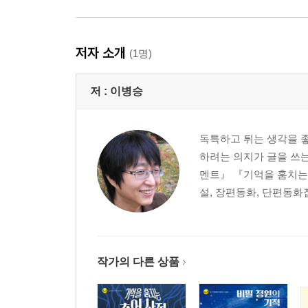
저자 소개
(1명)
저 :
이병승
독특하고 튀는 생각을 
하려는 의지가 글을 쓰
멘트』 『기억을 훔치는
설, 장편동화, 단편동화집
작가의 다른 상품