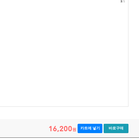
1
/1
16,200
카트에 넣기
바로구매
원