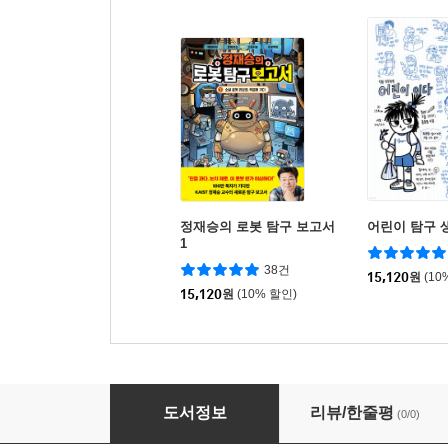
정재승의 로봇 탐구 보고서
어린이 탐구 
1
38건
15,120
원
(10
15,120
원
(10% 할인)
마치 살아있는 듯한 동작 종이인형 만드는 법 : P
도서정보
리뷰/한줄평
(0/0)