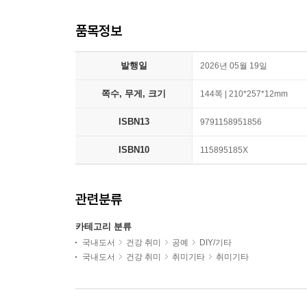
품목정보
발행일
2026년 05월 19일
쪽수, 무게, 크기
144쪽 | 210*257*12mm
ISBN13
9791158951856
ISBN10
115895185X
관련분류
카테고리 분류
국내도서
건강 취미
공예
DIY/기타
국내도서
건강 취미
취미기타
취미기타