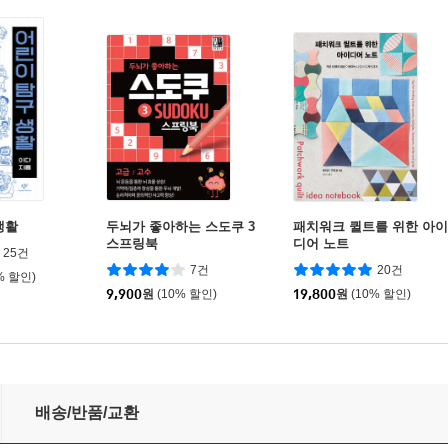
생활
두뇌가 좋아하는 스도쿠 3
패치워크 퀼트를 위한 아이
스프링북
디어 노트
25건
7건
20건
% 할인)
9,900
원
(10% 할인)
19,800
원
(10% 할인)
EPAKO 페파코
배송/반품/교환