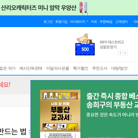
로그인
회원가입
마이페이지
카트
주문/배송
고객센터
Gl
젊은 작가
예사단독판매
이달의사은품
특가할인
추천도서
대량/법인
세요!
드는 법 : PEPAKO 페파코