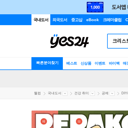
국내도서
외국도서
중고샵
eBook
크레마클럽
C
빠른분야찾기
베스트
신상품
이벤트
바이백
매
웰컴
국내도서
건강 취미
공예
DI