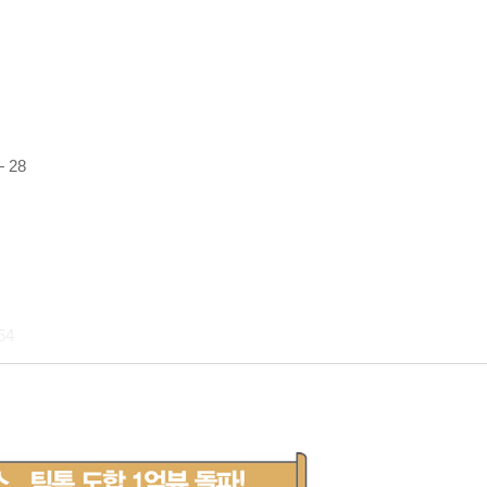
 28
54
 ― 70