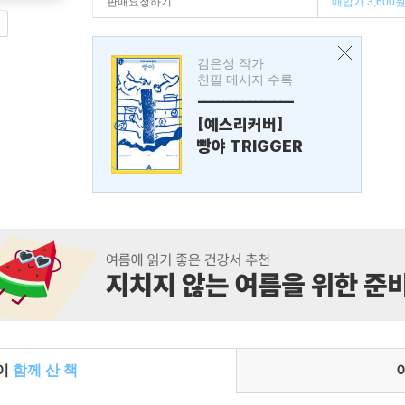
판매요청하기
매입가 3,600
김은성 작가
친필 메시지 수록
---------------
[예스리커버]
빵야 TRIGGER
들이
함께 산 책