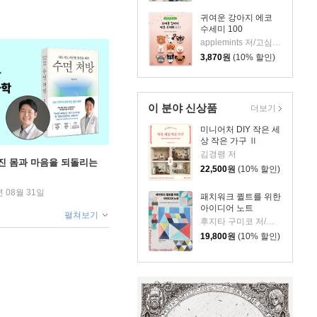
귀여운 강아지 에코
수세미 100
applemints 저/고심설 역/조수연 감수
3,870
원
(10% 할인)
이 분야 신상품
더보기
미니어처 DIY 작은 세
상 작은 가구 Ⅱ
김경령 저
무너진 몸과 마음을 되돌리는
22,500
원
(10% 할인)
년 08월 31일
패치워크 퀼트를 위한
아이디어 노트
펼쳐보기
후지타 구미코 저/김한나 역
19,800
원
(10% 할인)