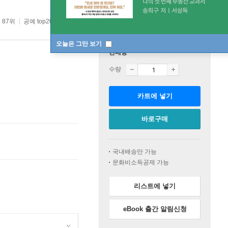
 87위
공예 top20 1주
오늘은 그만 보기
판매중
수량
카트에 넣기
바로구매
국내배송만 가능
문화비소득공제 가능
리스트에 넣기
eBook 출간 알림신청