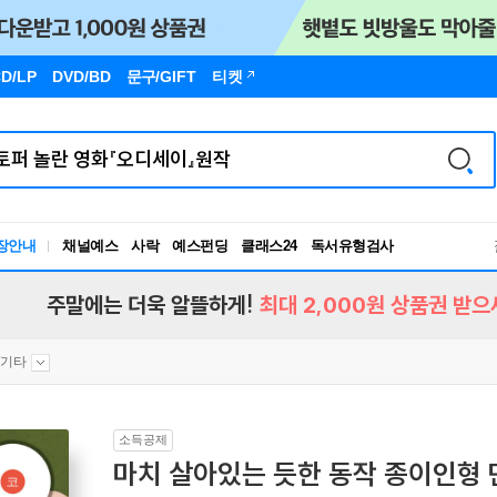
D/LP
DVD/BD
문구
/GIFT
티켓
장안내
채널예스
사락
예스펀딩
클래스24
독서유형검사
RBTI Lab
독서유형검사
주말에는 더욱 알뜰하게!
최대 2,000원 상품권 받으
Y/기타
소득공제
마치 살아있는 듯한 동작 종이인형 만