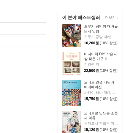
이 분야 베스트셀러
더보기
츠무기 공방의 대바늘
뜨개 인형
츠무기 공방 저/엔도 아야꼬 감수/김진아 역
16,200
원
(10% 할인)
미니어처 DIY 작은 세
상 작은 가구 Ⅱ
김경령 저
22,500
원
(10% 할인)
모티브 연결 패턴과
베리에이션
사카이 하나 저/김한나 역/김수산나 감수
15,750
원
(10% 할인)
모티브로 만드는 소품
과 의류
부티크사 편집부 저/김한나 역/김수산나 감수
15,120
원
(10% 할인)