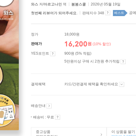
와스
저/
아르고나인
역
봄봄스쿨
2026년 05월 19일
공예
첫번째 리뷰어가 되어주세요.
판매지수 348
베스트
정가
18,000원
16,200
원
판매가
(10% 할인)
YES포인트
900원 (5% 적립)
5만원이상 구매 시 2천원 추가적립
결제혜택
카드/간편결제 혜택을 확인하세요
배송안내
배송비 : 무료
중고상품
이 상품을 팔기