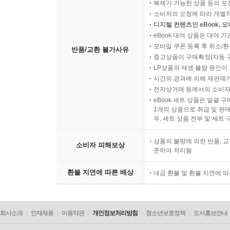
복제가 가능한 상품 등의 포장을 
소비자의 요청에 따라 개별
디지털 컨텐츠인 eBook, 
eBook 대여 상품은 대여 기
모바일 쿠폰 등록 후 취소/환
반품/교환 불가사유
중고상품이 구매확정(자동 
LP상품의 재생 불량 원인이 기
시간의 경과에 의해 재판매가
전자상거래 등에서의 소비자
eBook 세트 상품은 일괄 
1개의 상품으로 취급 및 판매
우, 세트 상품 전부 및 세트
상품의 불량에 의한 반품, 교
소비자 피해보상
준하여 처리됨
환불 지연에 따른 배상
대금 환불 및 환불 지연에 
회사소개
인재채용
이용약관
개인정보처리방침
청소년보호정책
도서홍보안내