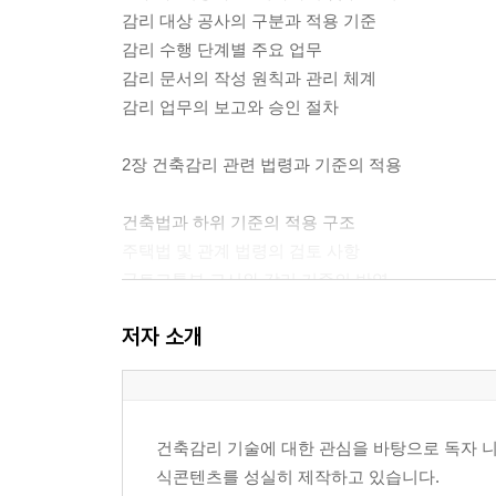
감리 대상 공사의 구분과 적용 기준
감리 수행 단계별 주요 업무
감리 문서의 작성 원칙과 관리 체계
감리 업무의 보고와 승인 절차
2장 건축감리 관련 법령과 기준의 적용
건축법과 하위 기준의 적용 구조
주택법 및 관계 법령의 검토 사항
국토교통부 고시와 감리 기준의 반영
설계도서와 시방서의 해석 기준
저자 소개
인허가 조건과 현장 반영 절차
법정 검사와 행정 대응의 기준
3장 공사 착수 전 감리 검토 기준
건축감리 기술에 대한 관심을 바탕으로 독자 니
식콘텐츠를 성실히 제작하고 있습니다.
착공 전 제출서류의 확인 기준