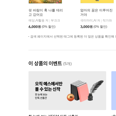
쉿 바람이 훅 나를 데리
엄마의 꿈은 이루어진
고 갔어요
거야
예당,AI활용 저
부크크
극미마미,AI 저
작가와
|
|
6,000
원
(0% 할인)
3,000
원
(0% 할인)
검색 페이지에서 선택된 태그에 등록된 더 많은 상품을 확인해 
이 상품의 이벤트
(5개)