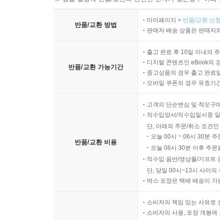
마이페이지 >
반품/교환 신청
설계변경 발생 원인의 유형
반품/교환 방법
판매자 배송 상품은 판매자와
설계변경 검토와 승인 절차
물량 변동의 확인과 기록 기준
출고 완료 후 10일 이내의 
공사비 조정 관련 검토 사항
디지털 콘텐츠인 eBook의 
반품/교환 가능기간
중고상품의 경우 출고 완료일
추가 공사와 누락 공사의 처리 기준
모바일 쿠폰의 경우 유효기간(
계약 관련 문서의 검토와 관리
고객의 단순변심 및 착오구
10장 준공 단계의 감리 기준과 문서 정리
직수입양서/직수입일서중 일
단, 아래의 주문/취소 조건인
오늘 00시 ~ 06시 30분 
준공 전 종합 점검의 수행 기준
반품/교환 비용
오늘 06시 30분 이후 주문
사용승인 관련 확인 사항
직수입 음반/영상물/기프트 
준공도서와 제출서류의 검토 기준
단, 당일 00시~13시 사이
하자 관련 문서의 정리 기준
박스 포장은 택배 배송이 가
유지관리 인계자료의 확인 사항
준공 보고서의 작성과 보관 기준
소비자의 책임 있는 사유로 
소비자의 사용, 포장 개봉에 