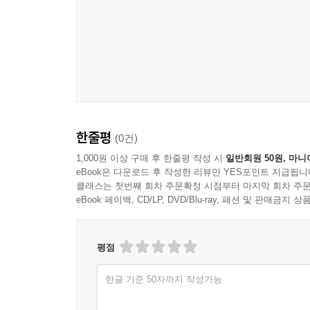
조적 및 미장 공사의 품질 기준
방수 공사의 재료와 시공 확인 사항
창호 공사의 설치 기준과 점검 항목
내장 마감 공사의 시공 관리 기준
도장 공사의 품질 확보 기준
마감 공사 하자 예방을 위한 점검 체계
6장 설비 및 전기 공사의 감리 기준
한줄평
(0건)
1,000원 이상 구매 후 한줄평 작성 시
일반회원 50원, 마니
기계설비 공사의 시공 검토 기준
eBook은 다운로드 후 작성한 리뷰만 YES포인트 지급됩니
배관 공사의 설치 상태 확인
클래스는 첫번째 회차 주문확정 시점부터 마지막 회차 주문
eBook 페이백, CD/LP, DVD/Blu-ray, 패션 및 판매금
환기 및 공조 설비의 성능 점검
전기 배선 공사의 시공 기준
소방설비 공사의 법정 기준 검토
평점
설비 공사 시운전과 확인 절차
한글 기준 50자까지 작성가능
7장 안전관리와 환경관리의 감리 기준