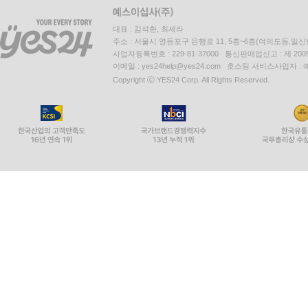
대표 : 김석환, 최세라
주소 : 서울시 영등포구 은행로 11, 5층~6층(여의도동,일신
사업자등록번호 : 229-81-37000 통신판매업신고 : 제 200
이메일 : yes24help@yes24.com 호스팅 서비스사업자 :
Copyright ⓒ YES24 Corp. All Rights Reserved.