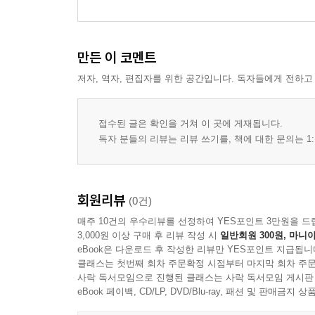
공정표와 시공계획서의 검토 사항
자재 선정 및 승인 절차의 기준
현장 조직과 책임체계의 확인
만든 이 코멘트
가설시설과 작업환경의 사전 점검
저자, 역자, 편집자를 위한 공간입니다. 독자들에게 전하고
착공회의 운영과 협의 내용 정리
4장 구조 공사의 감리 기준
접수된 글은 확인을 거쳐 이 곳에 게재됩니다.
독자 분들의 리뷰는 리뷰 쓰기를, 책에 대한 문의는 1:
지반과 기초 공사의 확인 항목
철근 배근 상태와 검사 기준
거푸집 및 동바리 설치 관리 기준
회원리뷰
(0건)
콘크리트 타설 전 점검 사항
매주 10건의 우수리뷰를 선정하여 YES포인트 3만원을 드
콘크리트 품질관리와 시험 기준
3,000원 이상 구매 후 리뷰 작성 시
일반회원 300원, 마니아
구조 공사 단계별 확인 기록의 작성
eBook은 다운로드 후 작성한 리뷰만 YES포인트 지급됩니
클래스는 첫번째 회차 주문확정 시점부터 마지막 회차 주문
사락 독서모임으로 진행된 클래스는 사락 독서모임 게시판
5장 마감 공사의 감리 기준
eBook 페이백, CD/LP, DVD/Blu-ray, 패션 및 판매금