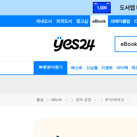
국내도서
외국도서
중고샵
eBook
크레마클럽
C
빠른분야찾기
베스트
신상품
이벤트
바이백
매
웰컴
eBook
경제 경영
투자/재테크