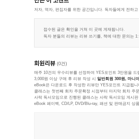
만든 이 코멘트
두드러진 사례가 전체를 대표하게 되는 과정
저자, 역자, 편집자를 위한 공간입니다. 독자들에게 전하고
주목성과 중요성이 혼동되는 심리적 배경
4장 감정은 왜 판단을 더 빠르게 흔드는가
접수된 글은 확인을 거쳐 이 곳에 게재됩니다.
독자 분들의 리뷰는 리뷰 쓰기를, 책에 대한 문의는 1:
불안이 위험 판단을 증폭시키는 방식
공포 기억이 반복적으로 호출되는 이유
분노와 혐오가 판단의 범위를 좁히는 과정
회원리뷰
(0건)
긍정 정서가 선택을 단순화하는 방식
매주 10건의 우수리뷰를 선정하여 YES포인트 3만원을 드
감정의 강도가 사실의 크기로 오해되는 순간
3,000원 이상 구매 후 리뷰 작성 시
일반회원 300원, 마니아
정서적 반응과 인지적 평가의 엇갈림
eBook은 다운로드 후 작성한 리뷰만 YES포인트 지급됩니
클래스는 첫번째 회차 주문확정 시점부터 마지막 회차 주문
사락 독서모임으로 진행된 클래스는 사락 독서모임 게시판
5장 위험과 불확실성은 어떻게 왜곡되어 인식되는
eBook 페이백, CD/LP, DVD/Blu-ray, 패션 및 판매금
희귀한 사건이 과대평가되는 심리
자주 접하는 사건이 더 흔하다고 느껴지는 이유
사고와 재난 뉴스가 위험 인식을 바꾸는 방식