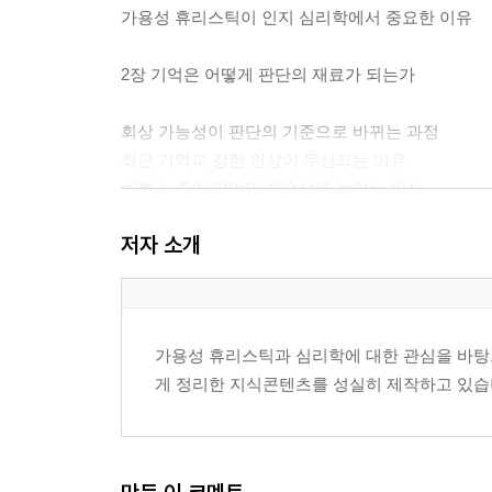
가용성 휴리스틱이 인지 심리학에서 중요한 이유
2장 기억은 어떻게 판단의 재료가 되는가
회상 가능성이 판단의 기준으로 바뀌는 과정
최근 기억과 강한 인상이 우선되는 이유
반복 노출이 기억의 친숙성을 높이는 방식
선명한 장면이 추상적 정보보다 오래 남는 이유
저자 소개
기억의 공백이 추론으로 채워지는 과정
기억의 편향이 판단의 편향으로 이어지는 구조
3장 주의와 인상이 가용성을 만드는 방식
가용성 휴리스틱과 심리학에 대한 관심을 바탕으
게 정리한 지식콘텐츠를 성실히 제작하고 있습
주의를 끄는 정보가 더 자주 떠오르는 이유
예외적 사건이 일상적 사건보다 크게 느껴지는 원
시각적 자극과 언어적 자극의 차이
놀라움과 새로움이 회상 가능성을 높이는 방식