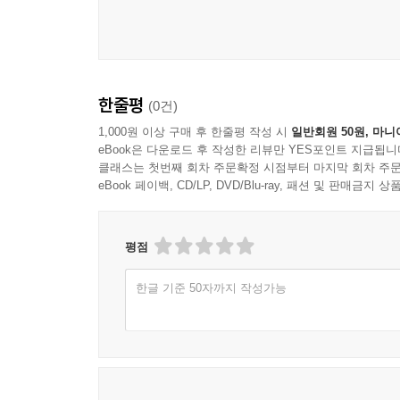
개인 경험이 통계 정보보다 우세해지는 순간
불확실한 상황에서 사례 중심 판단이 강화되는 구
체감 위험과 실제 위험이 어긋나는 원인
6장 사회 판단에서 가용성 휴리스틱은 어떻게 작
한줄평
(0건)
1,000원 이상 구매 후 한줄평 작성 시
일반회원 50원, 마니
인물 평가에서 첫인상이 오래 남는 이유
eBook은 다운로드 후 작성한 리뷰만 YES포인트 지급됩니
반복해서 들은 정보가 사실처럼 굳어지는 과정
클래스는 첫번째 회차 주문확정 시점부터 마지막 회차 주문
eBook 페이백, CD/LP, DVD/Blu-ray, 패션 및 판매금
집단 이미지가 쉽게 일반화되는 심리적 배경
눈에 띄는 사례가 편견을 강화하는 방식
도덕 판단이 인상적인 사건에 끌리는 이유
평점
사회적 거리감이 정보 해석에 미치는 영향
한글 기준 50자까지 작성가능
7장 선택과 의사결정은 왜 쉽게 떠오르는 정보에 
선택지 비교보다 사례 회상이 먼저 일어나는 이유
익숙한 선택이 안전하게 느껴지는 심리
생생한 실패 사례가 회피를 강화하는 방식