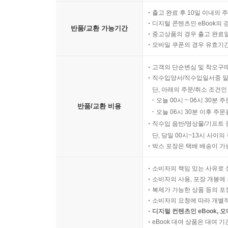
짧은 정보 소비가 즉각적 판단을 강화하는 과정
출고 완료 후 10일 이내의 
영상 중심 정보가 회상 가능성을 높이는 방식
디지털 콘텐츠인 eBook의 
반품/교환 가능기간
중고상품의 경우 출고 완료일
플랫폼 노출 빈도가 중요성으로 오해되는 순간
모바일 쿠폰의 경우 유효기간(
정보 편중이 현실 인식을 좁히는 구조
고객의 단순변심 및 착오구
10장 가용성 휴리스틱을 이론적으로 검토하는 시선
직수입양서/직수입일서중 일
단, 아래의 주문/취소 조건인
오늘 00시 ~ 06시 30분 
가용성 휴리스틱과 다른 인지 편향의 구분
반품/교환 비용
오늘 06시 30분 이후 주문
회상 용이성과 실제 빈도의 불일치 문제
직수입 음반/영상물/기프트 
판단 오류로만 볼 수 없는 기능적 측면
단, 당일 00시~13시 사이
환경에 따라 효과가 달라지는 이유
박스 포장은 택배 배송이 가
심리학 연구에서 가용성을 검토하는 관점
가용성 휴리스틱이 인간 판단 연구에 남긴 의미
소비자의 책임 있는 사유로 
소비자의 사용, 포장 개봉에 
복제가 가능한 상품 등의 포장을 
소비자의 요청에 따라 개별
디지털 컨텐츠인 eBook, 
eBook 대여 상품은 대여 기