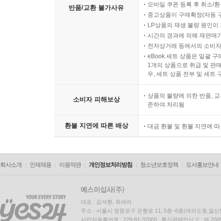
모바일 쿠폰 등록 후 취소/환
반품/교환 불가사유
중고상품이 구매확정(자동 
LP상품의 재생 불량 원인이 기
시간의 경과에 의해 재판매가
전자상거래 등에서의 소비자
eBook 세트 상품은 일괄 
1개의 상품으로 취급 및 판매
우, 세트 상품 전부 및 세트
상품의 불량에 의한 반품, 교
소비자 피해보상
준하여 처리됨
환불 지연에 따른 배상
대금 환불 및 환불 지연에 
회사소개
인재채용
이용약관
개인정보처리방침
청소년보호정책
도서홍보안내
대표 : 김석환, 최세라
주소 : 서울시 영등포구 은행로 11, 5층~6층(여의도동,일신
사업자등록번호 : 229-81-37000 통신판매업신고 : 제 200