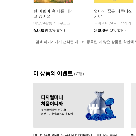
쉿 바람이 훅 나를 데리
엄마의 꿈은 이루어진
고 갔어요
거야
예당,AI활용 저
부크크
극미마미,AI 저
작가와
|
|
6,000
원
(0% 할인)
3,000
원
(0% 할인)
검색 페이지에서 선택된 태그에 등록된 더 많은 상품을 확인해 
이 상품의 이벤트
(7개)
[첫 이용이라면 누구나] 디지털머니 보너스 드림
한