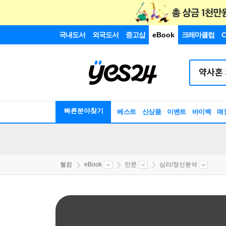
국내도서
외국도서
중고샵
eBook
크레마클럽
C
빠른분야찾기
베스트
신상품
이벤트
바이백
매
웰컴
eBook
인문
심리/정신분석