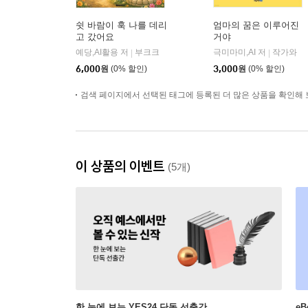
쉿 바람이 훅 나를 데리
엄마의 꿈은 이루어진
고 갔어요
거야
예당,AI활용 저
부크크
극미마미,AI 저
작가와
|
|
6,000
원
(0% 할인)
3,000
원
(0% 할인)
검색 페이지에서 선택된 태그에 등록된 더 많은 상품을 확인해 
이 상품의 이벤트
(5개)
한 눈에 보는 YES24 단독 선출간
e