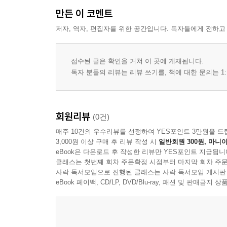
만든 이 코멘트
4장 단어 형성의 원리
저자, 역자, 편집자를 위한 공간입니다. 독자들에게 전하고
어근의 설정 방식
파생의 구조와 기능
합성어의 형성 원리
접수된 글은 확인을 거쳐 이 곳에 게재됩니다.
품사에 따른 단어 조직
독자 분들의 리뷰는 리뷰 쓰기를, 책에 대한 문의는 1:
어휘 확장의 규칙
단어 길이와 형태의 균형
회원리뷰
(0건)
5장 품사와 문장 성분의 구성
매주 10건의 우수리뷰를 선정하여 YES포인트 3만원을 드
명사의 기능과 범주
3,000원 이상 구매 후 리뷰 작성 시
일반회원 300원, 마니아
동사의 역할과 유형
eBook은 다운로드 후 작성한 리뷰만 YES포인트 지급됩니
클래스는 첫번째 회차 주문확정 시점부터 마지막 회차 주문
형용사와 부사의 배치
사락 독서모임으로 진행된 클래스는 사락 독서모임 게시판
대명사와 지시 표현
eBook 페이백, CD/LP, DVD/Blu-ray, 패션 및 판매금
조사와 전치 요소의 구조
문장 성분 간의 관계 설정