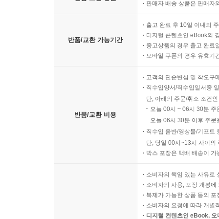
판매자 배송 상품은 판매자와
규칙 제시의 명료성
예문 구성의 기준
출고 완료 후 10일 이내의 
용례의 범위 설정
디지털 콘텐츠인 eBook의 
반품/교환 가능기간
중고상품의 경우 출고 완료일
장별 내용 배치 원칙
모바일 쿠폰의 경우 유효기간(
전체 서술 방식의 통일
독해 흐름을 고려한 배열
고객의 단순변심 및 착오구
직수입양서/직수입일서중 일
단, 아래의 주문/취소 조건인
오늘 00시 ~ 06시 30분 
반품/교환 비용
오늘 06시 30분 이후 주문
직수입 음반/영상물/기프트 
단, 당일 00시~13시 사이
박스 포장은 택배 배송이 가
소비자의 책임 있는 사유로 
소비자의 사용, 포장 개봉에 
복제가 가능한 상품 등의 포장을 
소비자의 요청에 따라 개별
디지털 컨텐츠인 eBook, 