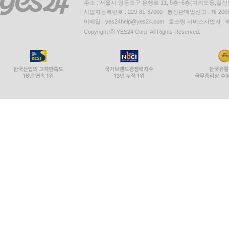
주소 : 서울시 영등포구 은행로 11, 5층~6층(여의도동,일신
사업자등록번호 : 229-81-37000 통신판매업신고 : 제 200
이메일 : yes24help@yes24.com 호스팅 서비스사업자 :
Copyright ⓒ YES24 Corp. All Rights Reserved.