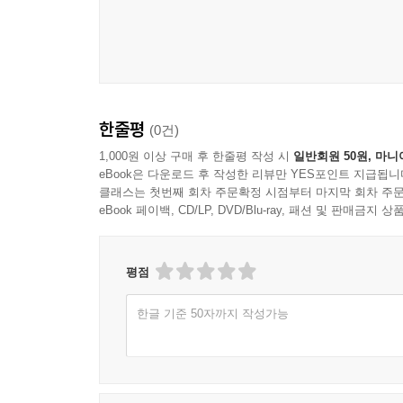
6장 문법 체계의 설계
어순의 기본 구조
시제와 상의 표현 방식
태의 구분과 형성 원리
부정 표현의 구성
의문문과 명령문의 형식
한줄평
(0건)
조건과 가정의 문장 구조
1,000원 이상 구매 후 한줄평 작성 시
일반회원 50원, 마니
문법 규칙의 예외 처리 방식
eBook은 다운로드 후 작성한 리뷰만 YES포인트 지급됩니
클래스는 첫번째 회차 주문확정 시점부터 마지막 회차 주문
eBook 페이백, CD/LP, DVD/Blu-ray, 패션 및 판매금
7장 의미 체계와 표현 방식
의미 범주의 설정
추상어와 구체어의 구분
평점
관계 표현의 구조
감정과 상태의 언어화
한글 기준 50자까지 작성가능
시간과 공간의 의미 표현
관점과 초점의 반영 방식
8장 문장과 담화의 조직