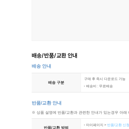
단문과 복문의 구성
절의 연결 방식
수식 관계의 배열
강조와 생략의 원리
지시와 반복의 사용
문장 간 결속의 형성 방식
배송/반품/교환 안내
9장 일관성과 규칙성의 유지
배송 안내
체계 내부의 통일성
규칙 충돌의 조정
구매 후 즉시 다운로드 가능
형태와 의미의 대응 안정성
배송 구분
배송비 : 무료배송
예외 규정의 제한 원칙
어휘와 문법의 균형 유지
반품/교환 안내
전체 구조의 검토 기준
※ 상품 설명에 반품/교환과 관련한 안내가 있는경우 아래 
10장 인공언어 안내서의 구성 원리
마이페이지 >
반품/교환 신청
설명 순서의 조직 방식
반품/교환 방법