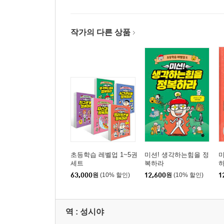
작가의 다른 상품
초등학습 레벨업 1~5권
미션! 생각하는힘을 정
미
세트
복하라
63,000
원
(10% 할인)
12,600
원
(10% 할인)
1
역 :
성시야