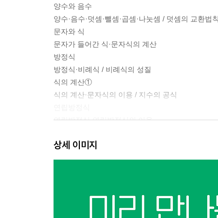
양수와 음수
양수·음수·덧셈·뺄셈·곱셈·나눗셈 / 덧셈의 교환법칙 
문자와 식
문자가 들어간 식·문자식의 계산
방정식
방정식·비례식 / 비례식의 성질
식의 계산①
식의 계산·문자식의 이용 / 지수의 공식
연립방정식
연립방정식·연립방정식의 이용
식의 계산②
상세 이미지
전개·인수분해 / 전개 공식 / 인수분해 공식
제곱근
제곱근·근호를 포함한 식의 계산 / 근호를 포함한 
이차방정식
이차방정식의 풀이·이용 / 이차방정식 근의 공식