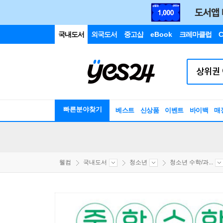
국내도서
외국도서
중고샵
eBook
크레마클럽
C
빠른분야찾기
베스트
신상품
이벤트
바이백
매
웰컴
국내도서
청소년
청소년 수학/과...