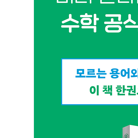
함수 편
정비례와 반비례
함수·정비례·반비례 / 중점 좌표 공식
일차함수
일차함수·일차함수의 그래프·일차함수와 방정식 / 
함수 y=ax2
함수 y=ax2·여러 가지 함수 / 함수 y=ax2의 변화
도형 편
평면도형
직선·도형의 이동·작도·원·부채꼴 / 원둘레의 길이 /
입체도형
입체·다양한 입체·입체의 겉넓이·부피 / 각기둥·원기둥
도형의 성질과 합동
평행선과 각·합동 / n각형의 내각의 합
삼각형·사각형
이등변삼각형·평행사변형