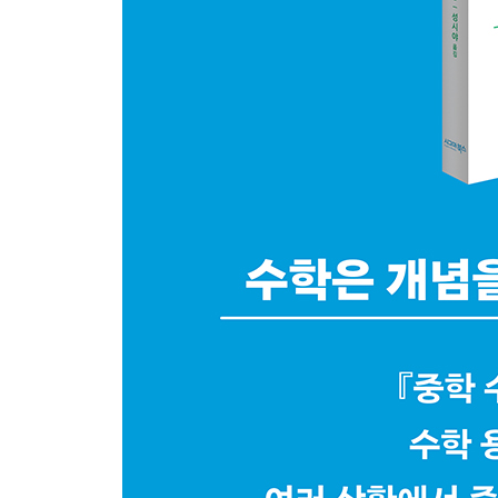
일차부등식의 해
이차함수
삼각형의 넓이와 내접원의 반지름
찾아보기