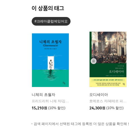
이 상품의 태그
#크레마클럽에있어요
니체의 초월자
오디세이아
프리드리히 니체 저/김철 편역
히읏
호메로스 저/페테르 파울 루벤스 그림/박문재 역
|
15,210
원
(10% 할인)
24,300
원
(10% 할인)
검색 페이지에서 선택된 태그에 등록된 더 많은 상품을 확인해 