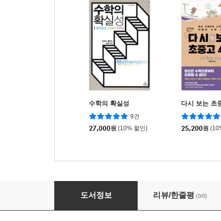
수학의 확실성
다시 보는 초
9건
27,000
원
(10% 할인)
25,200
원
(1
중학 수학 필수 공식·용어 사전
도서정보
리뷰/한줄평
(0/0)