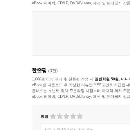
공식·용어를 알기 쉽게 설명하면서 공식이 도출된
eBook 페이백, CD/LP, DVD/Blu-ray, 패션 및 판매금
반복학습할 수 있도록 응용 문제와 풀이 과정을 제시
중학교 수학은 고등학교 내신뿐만 아니라 수능 수
될수록 문제를 더 쉽고 정확하게 풀면서도 수학 공
집에서 혼자 시험공부를 할 때, 학원 강의를 들을 
공식 적용법을 머리에 쏙 들어오도록 이해하기 쉽
크게 향상될 것이다.
한줄평
(0건)
1,000원 이상 구매 후 한줄평 작성 시
일반회원 50원, 마니
eBook은 다운로드 후 작성한 리뷰만 YES포인트 지급됩니
클래스는 첫번째 회차 주문확정 시점부터 마지막 회차 주문
eBook 페이백, CD/LP, DVD/Blu-ray, 패션 및 판매금
평점
한글 기준 50자까지 작성가능