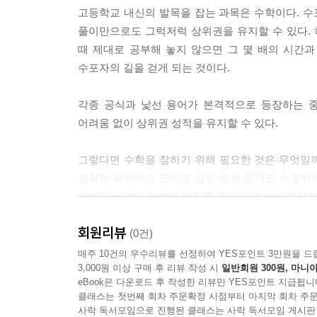
고등학교 내신의 발목을 잡는 과목은 수학이다. 수
풀이만으로도 그럭저럭 상위권을 유지할 수 있다.
때 제대로 공부해 놓지 않으면 그 몇 배의 시간
수포자의 길을 걷게 되는 것이다.
각종 공식과 낯선 용어가 본격적으로 등장하는 
어려움 없이 상위권 성적을 유지할 수 있다.
그렇다면 수학을 잘하기 위해 필요한 것은 무엇일까
정확히 파악하고 있다면 심화·응용 문제도 수월하게
것보다는 개념 이해에 비중을 두고 머릿속에 확실히 
회원리뷰
복잡해지는 수학 공식과 용어를 단 한 권으로,
(0건)
필요할 때 바로바로 꺼내 쓰는 공식·용어 사전!
매주 10건의 우수리뷰를 선정하여 YES포인트 3만원을 드
3,000원 이상 구매 후 리뷰 작성 시
일반회원 300원, 마니아
eBook은 다운로드 후 작성한 리뷰만 YES포인트 지급됩니
수학은 단원마다 새로운 개념과 공식, 용어가 등장
클래스는 첫번째 회차 주문확정 시점부터 마지막 회차 주문
공식은 정작 어디에 어떻게 적용해야 할지 헤매는 경
사락 독서모임으로 진행된 클래스는 사락 독서모임 게시판