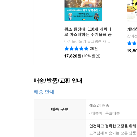
원소 원정대: 118개 캐릭터
개념
로 마스터하는 주기율표 공
강미선
략집
아게도리도리 글그림/박재현 역/장홍제 감수
|
26건
19,8
17,820
원
(10% 할인)
배송/반품/교환 안내
배송 안내
예스24 배송
배송 구분
배송비 : 무료배송
안전하고 정확한 포장을 위해 
고객님께 배송되는 모든 상품을