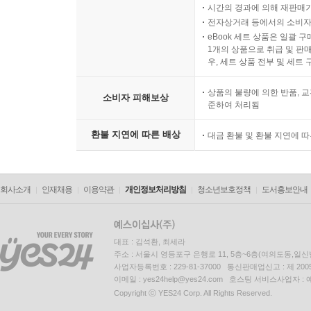
시간의 경과에 의해 재판매가
전자상거래 등에서의 소비자
eBook 세트 상품은 일괄 
1개의 상품으로 취급 및 판매
우, 세트 상품 전부 및 세트
상품의 불량에 의한 반품, 교
소비자 피해보상
준하여 처리됨
환불 지연에 따른 배상
대금 환불 및 환불 지연에 
회사소개
인재채용
이용약관
개인정보처리방침
청소년보호정책
도서홍보안내
대표 : 김석환, 최세라
주소 : 서울시 영등포구 은행로 11, 5층~6층(여의도동,일신
사업자등록번호 : 229-81-37000 통신판매업신고 : 제 200
이메일 : yes24help@yes24.com 호스팅 서비스사업자 :
Copyright ⓒ YES24 Corp. All Rights Reserved.