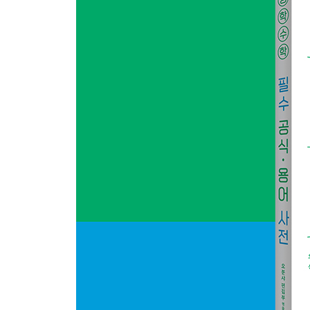
닮음
닮은 도형·평행선과 비·닮은 도형의 넓이, 부피
원주각
원·원주각·중심각
피타고라스의 정리
피타고라스의 정리·피타고라스의 정리의 이용 / 좌표
정육면체의 대각선의 길이 / 정삼각뿔의 밑넓이·높
데이터 활용 편
데이터의 활용
도수분포·데이터의 대푯값과 분산
확률과 데이터의 활용
확률 구하기 / 상자 수염 그림과 사분위 범위
표본조사
표본조사·표본조사의 이용
고등학교 편
곱셈 공식
이차식의 인수분해 공식