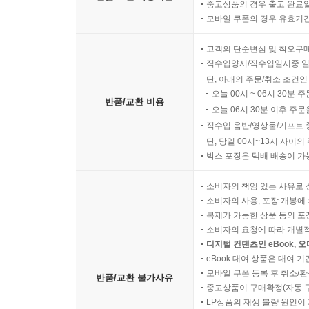
중고상품의 경우 출고 완료일
모바일 쿠폰의 경우 유효기간(
고객의 단순변심 및 착오구
직수입양서/직수입일서중 일
단, 아래의 주문/취소 조건인
오늘 00시 ~ 06시 30분 
반품/교환 비용
오늘 06시 30분 이후 주문
직수입 음반/영상물/기프트 
단, 당일 00시~13시 사이
박스 포장은 택배 배송이 가
소비자의 책임 있는 사유로 
소비자의 사용, 포장 개봉에 
복제가 가능한 상품 등의 포장을 
소비자의 요청에 따라 개별
디지털 컨텐츠인 eBook, 
eBook 대여 상품은 대여 기
모바일 쿠폰 등록 후 취소/환
반품/교환 불가사유
중고상품이 구매확정(자동 
LP상품의 재생 불량 원인이 기