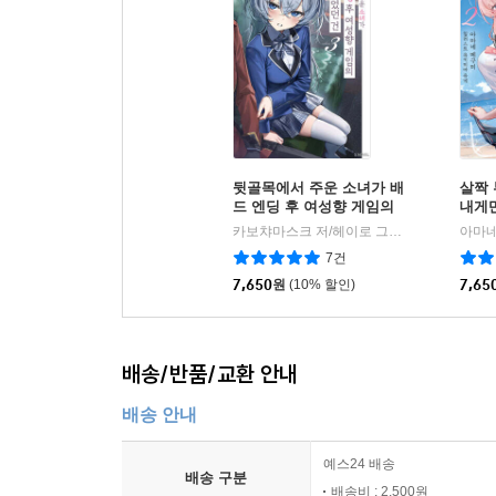
뒷골목에서 주운 소녀가 배
살짝
드 엔딩 후 여성향 게임의
내게
히로인이었던 건 3
주님 
카보챠마스크 저/헤이로 그림/김진희 역
소
|
7건
7,650
원
(10% 할인)
7,65
배송/반품/교환 안내
배송 안내
예스24 배송
배송 구분
배송비 : 2,500원