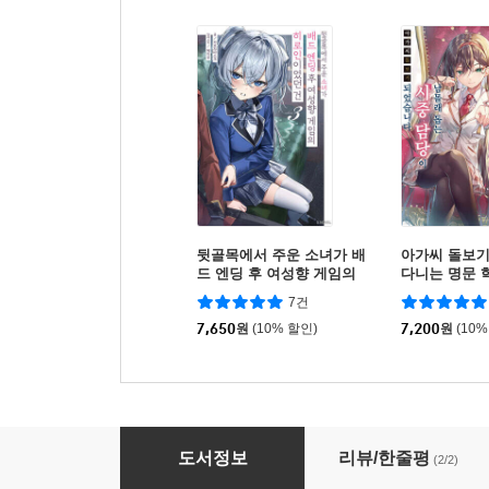
뒷골목에서 주운 소녀가 배
아가씨 돌보
드 엔딩 후 여성향 게임의
다니는 명문 
히로인이었던 건 3
가는 아가씨(
7건
를 남몰래 돕
7,650
원
(10% 할인)
이 되었습니다 
7,200
원
(10%
같은 반 쿼터 미소녀가 의붓동생이 되었다. 모르는
도서정보
리뷰/한줄평
(2/2)