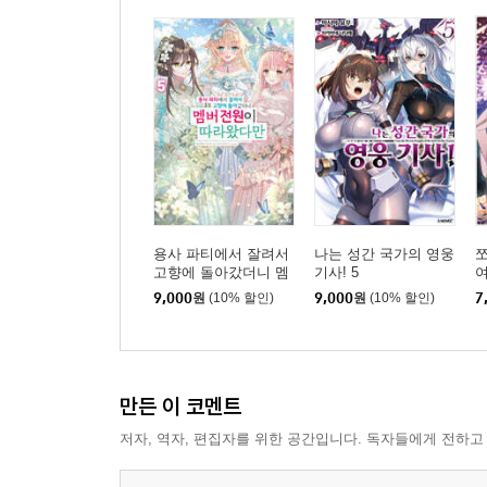
용사 파티에서 잘려서
나는 성간 국가의 영웅
고향에 돌아갔더니 멤
기사! 5
여
버 전원이 따라왔다만
9,000
원
(10% 할인)
9,000
원
(10% 할인)
7
5
복
만든 이 코멘트
저자, 역자, 편집자를 위한 공간입니다. 독자들에게 전하고