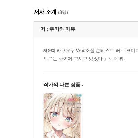
제8화 모기향과 추억
저자 소개
막간7 나와 같은 표정
(3명)
제9화 위장 커플 해제
막간8 이게 나의 매듭
저 :
우키하 마유
제10화 체육 창고 크라이시스
막간9 Re:Start
제9회 카쿠요무 Web소설 콘테스트 러브 코미
제11화 변함없이 있는 존재
모르는 사이에 꼬시고 있었다.』로 데뷔.
커튼콜 소중한 소꿉친구
작가의 다른 상품