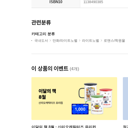
ISBN10
1138490385
관련분류
카테고리 분류
국내도서
만화/라이트노벨
라이트노벨
로맨스/학원물
이 상품의 이벤트
(4개)
이달의 책 8월 : 산리오캐릭터즈 유리컵
정