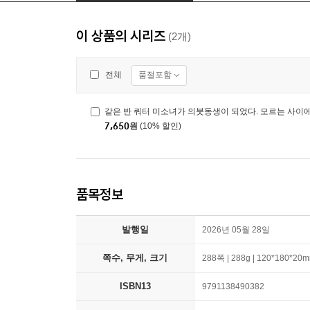
이 상품의 시리즈
(2개)
품절포함
전체
같은 반 쿼터 미소녀가 의붓동생이 되었다. 모르는 사이에
7,650
원
(10% 할인)
품목정보
발행일
2026년 05월 28일
쪽수, 무게, 크기
288쪽 | 288g | 120*180*20
ISBN13
9791138490382