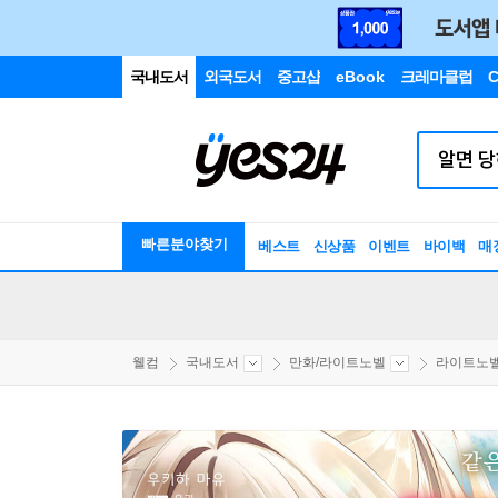
국내도서
외국도서
중고샵
eBook
크레마클럽
C
빠른분야찾기
베스트
신상품
이벤트
바이백
매
웰컴
국내도서
만화/라이트노벨
라이트노