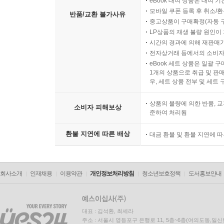
eBook 대여 상품은 대여 기
모바일 쿠폰 등록 후 취소/환
반품/교환 불가사유
중고상품이 구매확정(자동 
LP상품의 재생 불량 원인이 기
시간의 경과에 의해 재판매가
전자상거래 등에서의 소비자
eBook 세트 상품은 일괄 
1개의 상품으로 취급 및 판매
우, 세트 상품 전부 및 세트
상품의 불량에 의한 반품, 교
소비자 피해보상
준하여 처리됨
환불 지연에 따른 배상
대금 환불 및 환불 지연에 
회사소개
인재채용
이용약관
개인정보처리방침
청소년보호정책
도서홍보안내
대표 : 김석환, 최세라
주소 : 서울시 영등포구 은행로 11, 5층~6층(여의도동,일신