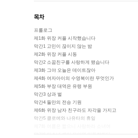
목차
프롤로그
제1화 위장 커플 시작했습니다
막간1 고민이 끊이지 않는 밤
제2화 위장 커플 시동
막간2 소꿉친구를 사랑하게 됐습니다
제3화 그야 오늘은 데이트잖아
제4화 여자아이의 수영복이란 무엇인가
제5화 부장 대역은 유령 부원
막간3 상과 벌
막간4 둘만의 전승 기원
제6화 위장 남자 친구라도 자각을 가지고
막간5 클로에와 나유타의 휴일
제7화 여름은 짧으니 사랑하라 소녀여
막간6 미소녀 셋이 모이면 떠들썩하다