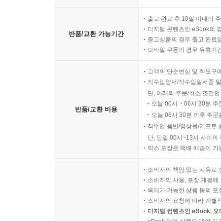
출고 완료 후 10일 이내의 
디지털 콘텐츠인 eBook의 
반품/교환 가능기간
중고상품의 경우 출고 완료일
모바일 쿠폰의 경우 유효기간(
고객의 단순변심 및 착오구
직수입양서/직수입일서중 일
단, 아래의 주문/취소 조건인
오늘 00시 ~ 06시 30분 
반품/교환 비용
오늘 06시 30분 이후 주문
직수입 음반/영상물/기프트 
단, 당일 00시~13시 사이
박스 포장은 택배 배송이 가
소비자의 책임 있는 사유로 
소비자의 사용, 포장 개봉에 
복제가 가능한 상품 등의 포장을 
소비자의 요청에 따라 개별
디지털 컨텐츠인 eBook, 