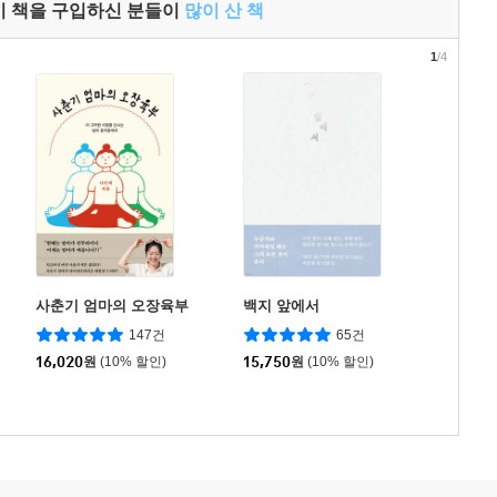
이 책을 구입하신 분들이
많이 산 책
1
/4
사춘기 엄마의 오장육부
백지 앞에서
147건
65건
16,020
원
(10% 할인)
15,750
원
(10% 할인)