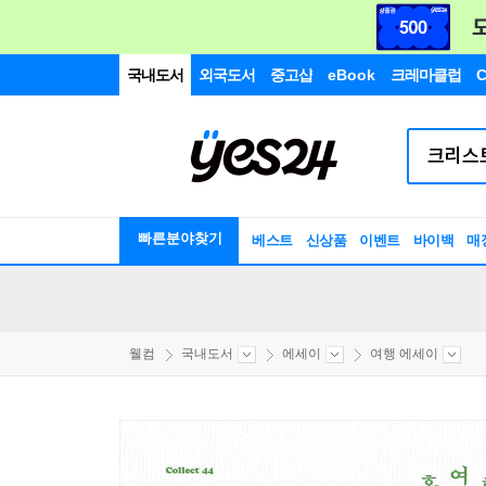
국내도서
외국도서
중고샵
eBook
크레마클럽
C
빠른분야찾기
베스트
신상품
이벤트
바이백
매
웰컴
국내도서
에세이
여행 에세이