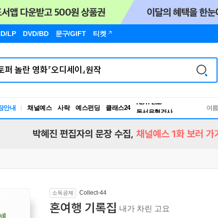
D/LP
DVD/BD
문구
/GIFT
티켓
장안내
채널예스
사락
예스펀딩
클래스24
독서유형검사
여
RBTI Lab
독서유형검사
박혜진 편집자의 문장 수집,
채널예스 1화 보러 가
Collect-44
소득공제
혼여행 기록집
내가 차린 고요