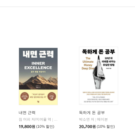
내면 근력
독하게 돈 공부
짐 머피 저/지여울 역
현대지성
윌북(willbook)
박소연 저
메이븐
|
|
|
19,800
원
(10% 할인)
20,700
원
(10% 할인)