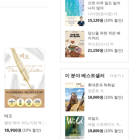
으면 아무 일도 일어
나지 않아
다이앤(윤다영) 저
15,120
원
(10% 할인)
당신을 위한 작은 베
이커리
박소은(소니) 저
21,150
원
(10% 할인)
이 분야 베스트셀러
더보기
휴대폰과 독화살
장준호 저
18,000
원
(10% 할인)
테오
와일드
앨런 레비 저/노지양 역
오팬하우스
|
셰릴 스트레이드 저/우진하 역
18,900
원
(10% 할인)
19,800
원
(10% 할인)