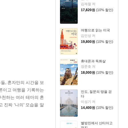
김재철 저
17,820
원
(10% 할인)
여행으로 읽는 미국
김민성 저
19,800
원
(10% 할인)
휴대폰과 독화살
장준호 저
18,000
원
(10% 할인)
들, 혼자만의 시간을 보
물론이고 여행을 기록하는
인도, 질문의 땅을 걷
다
추천하는 여러 테마의 혼
이성기 저
 진짜 ‘나의’ 모습을 알
14,400
원
(10% 할인)
별방진에서 산티아고
까지