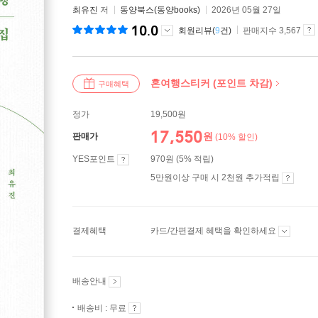
최유진
저
동양북스(동양books)
2026년 05월 27일
10.0
회원리뷰(
9
건)
판매지수 3,567
혼여행스티커 (포인트 차감)
구매혜택
정가
19,500원
17,550
원
판매가
(10% 할인)
YES포인트
970원 (5% 적립)
5만원이상 구매 시 2천원 추가적립
결제혜택
카드/간편결제 혜택을 확인하세요
배송안내
배송비 : 무료