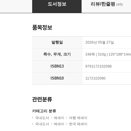
혼여행 기록집
도서정보
리뷰/한줄평
(4/5)
품목정보
발행일
2026년 05월 27일
쪽수, 무게, 크기
248쪽 | 310g | 120*188*14
ISBN13
9791172102098
ISBN10
1172102090
관련분류
카테고리 분류
국내도서
에세이
여행 에세이
국내도서
에세이
한국 에세이