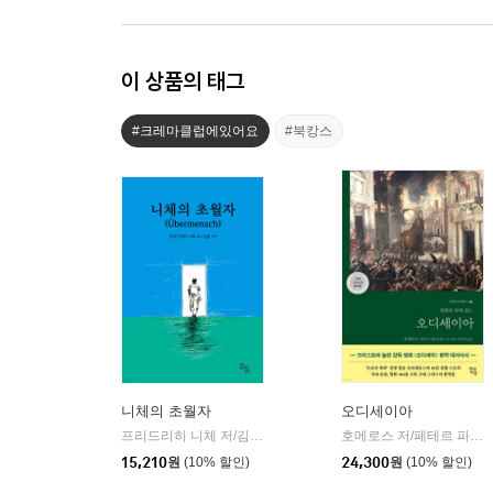
이 상품의 태그
#크레마클럽에있어요
#북캉스
니체의 초월자
오디세이아
프리드리히 니체 저/김철 편역
히읏
호메로스 저/페테르 파울 루벤스 그림/박문재 역
|
15,210
원
(10% 할인)
24,300
원
(10% 할인)