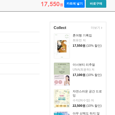
17,550
카트에 넣기
바로구매
원
Collect
더보기
혼여행 기록집
최유진 저
17,550
원
(10% 할인)
이너뷰티 리추얼
UNA(최윤하) 저
17,100
원
(10% 할인)
자연스러운 공간 드로
잉
수지(허수정) 저
22,500
원
(10% 할인)
아무 선택도 하지 않