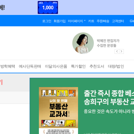
로그인
회원가입
마이페이지
카트
주문/배송
고객센터
Gl
름방학혜택
예사단독판매
이달의사은품
특가할인
추천도서
대량/법인
기