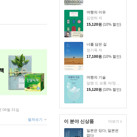
여행의 이유
김영하 저
15,120
원
(10% 할인)
너를 담은 길
정기욱 저
17,100
원
(10% 할인)
여행의 기술
알랭 드 보통 저/정영목 역
15,120
원
(10% 할인)
년 08월 31일
펼쳐보기
이 분야 신상품
더보기
일본은 있다, 일본은
없다