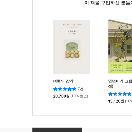
이 책을 구입하신 분
여행의 감각
안녕이라 그랬
션)
7건
20,700
원
(10% 할인)
15,120
원
(10