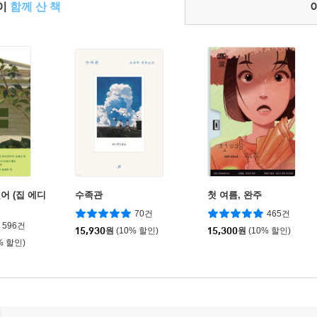
들이
함께 산 책
어 (집 에디
수족관
첫 여름, 완주
70건
465건
596건
15,930
원
(10% 할인)
15,300
원
(10% 할인)
% 할인)