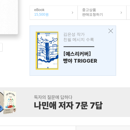
eBook
중고상품
15,500원
판매요청하기
김은성 작가
친필 메시지 수록
---------------
[예스리커버]
빵야 TRIGGER