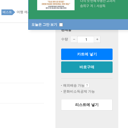
여행 에세이 16위
에세이 top100 5주
베스트
오늘은 그만 보기
판매중
수량
카트에 넣기
바로구매
해외배송 가능
문화비소득공제 가능
리스트에 넣기