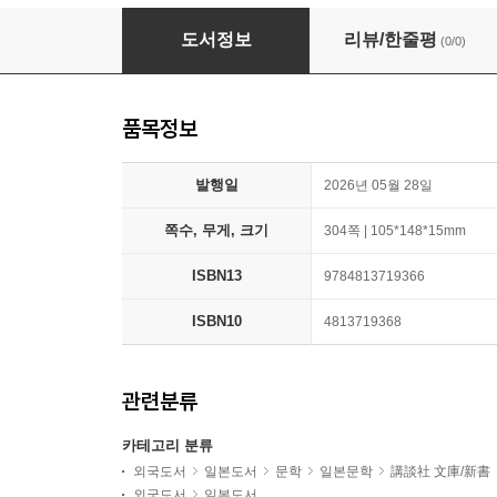
後宮の僞占術師
도서정보
리뷰/한줄평
(0/0)
품목정보
발행일
2026년 05월 28일
쪽수, 무게, 크기
304쪽 | 105*148*15mm
ISBN13
9784813719366
ISBN10
4813719368
관련분류
카테고리 분류
외국도서
일본도서
문학
일본문학
講談社 文庫/新書
외국도서
일본도서