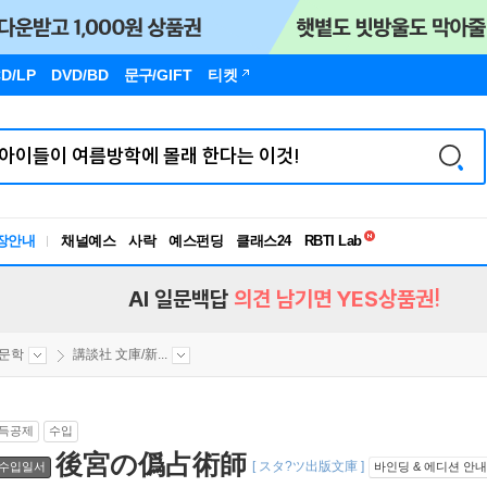
D/LP
DVD/BD
문구
/GIFT
티켓
독서유형검사
RBTI Lab
장안내
채널예스
사락
예스펀딩
클래스24
독서유형검사
AI 일문백답
의견 남기면 YES상품권!
문학
講談社 文庫/新...
득공제
수입
後宮の僞占術師
[ スタ?ツ出版文庫 ]
수입일서
바인딩 & 에디션 안