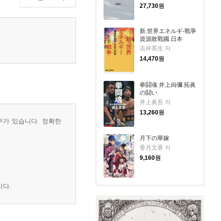
27,730
원
新.世界エネルギ-戰爭
資源敗戰國.日本
吉井英生 저
14,470
원
拳鬪魂 井上尙彌.拓眞
の鬪い
井上眞吾 저
13,260
원
우가 있습니다. 정확한
月下の華嫁
香月文香 저
9,160
원
니다.