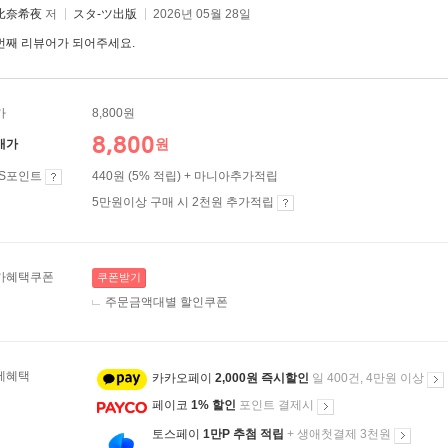
比奈希夜
저
スタ-ツ出版
2026년 05월 28일
번째 리뷰어가 되어주세요.
가
8,800원
8,800
원
매가
ES포인트
440원 (5% 적립) + 마니아추가적립
5만원이상 구매 시 2천원 추가적립
가혜택쿠폰
쿠폰받기
주문금액대별 할인쿠폰
제혜택
카카오페이
2,000원 즉시할인
일 400건, 4만원 이상
페이코
1% 할인
포인트 결제시
토스페이
1만P 추첨 적립
+ 생애첫결제 3천원