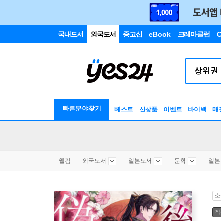
국내도서
외국도서
중고샵
eBook
크레마클럽
C
빠른분야찾기
베스트
신상품
이벤트
바이백
매
웰컴
외국도서
일본도서
문학
일본
소
직