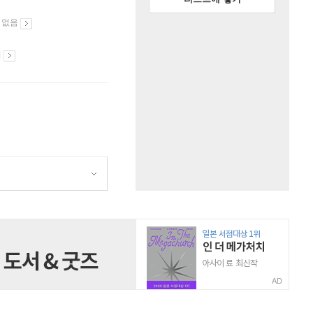
 없음
시
AD