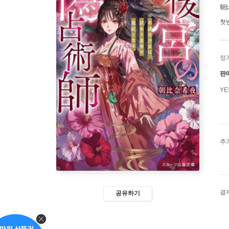
朝
첫
정
판
Y
추
결
공유하기