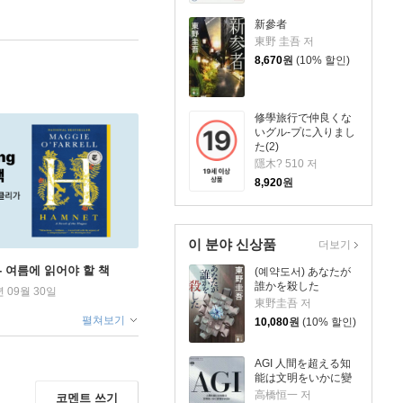
新參者
東野 圭吾 저
8,670
원
(10% 할인)
修學旅行で仲良くな
いグル-プに入りまし
た(2)
隱木? 510 저
8,920
원
이 분야 신상품
더보기
ng - 여름에 읽어야 할 책
(예약도서) あなたが
誰かを殺した
년 09월 30일
東野圭吾 저
펼쳐보기
10,080
원
(10% 할인)
AGI 人間を超える知
能は文明をいかに變
高橋恒一 저
코멘트 쓰기