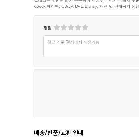
클래스는 첫번째 회차 주문확정 시점부터 마지막 회차 주문
eBook 페이백, CD/LP, DVD/Blu-ray, 패션 및 판매금
평점
한글 기준 50자까지 작성가능
배송/반품/교환 안내