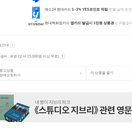
예스24 현대카드
1~3% YES포인트 적립
전월 실적 조건
현대백화점카드
앱카드 발급시 1만원 상품권
신규발급
송안내
송비 : 유료 (도서 15,000원 이상 무료)
중고상품
이 상품을 팔기
판매요청하기