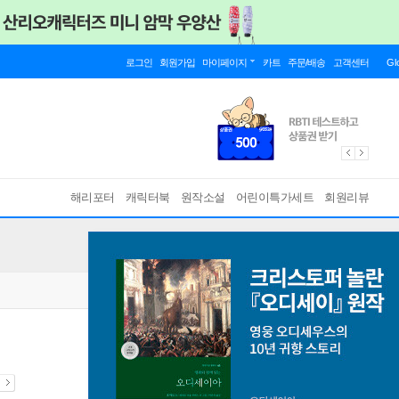
로그인
회원가입
마이페이지
카트
주문/배송
고객센터
Gl
해리포터
캐릭터북
원작소설
어린이특가세트
회원리뷰
내