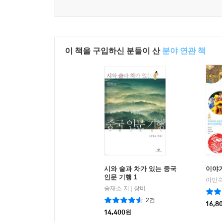
했다. 또 이탈리아 전역과 세계 각국에서 요리 재료
1846년 펠리시에와 재혼한 그가 볼로냐에 두 
아스파라거스는 그리스어 ‘아스파라고스?σπ?ραγ
비롯되었다. 숙취해소에 좋은 아스파라긴산은 바로
이 책을 구입하신 분들이 산
분야 연관 책
아스파라거스의 화려한 역사
인간이 다년생 식물인 아스파라거스를 먹기 시작한 것
윗부분에 그림이나 조각으로 장식하는 것)에 제물
최음 효과가 있는 식품이라는 말을 덧붙였다. 고
냉동 보관했다가 축제에 사용했다.
로마의 상류층이 아스파라거스에 열광한 까닭은 
시와 술과 차가 있는 중국
이야기
솟아오르는 아스파라거스는 오랜 세월 동서양에서 
인문 기행 1
이민숙
『아낭가 랑가Ananga Ranga』라는 성 교본에도
송재소 저
창비
|
2건
16,8
아스파라거스는 칼로리가 낮고 비타민과 미네랄이 
14,400
원