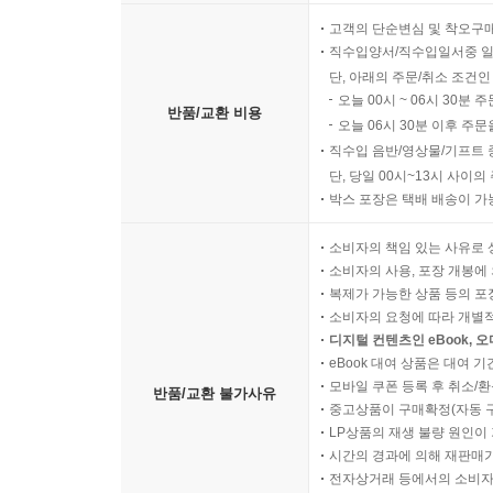
채식주의자인 저자는 자신이 “60여 년 나름대로
고객의 단순변심 및 착오구
전문가”라고 말한다. 육류와 생선요리는 그에게 관
직수입양서/직수입일서중 일
단, 아래의 주문/취소 조건인
파스타, 강릉 장칼국수, 이슬람권의 머리가 하얘
오늘 00시 ~ 06시 30분 
에스프레소는 그에게 영혼의 위안이다. 이 책은 저자
반품/교환 비용
오늘 06시 30분 이후 주문
직수입 음반/영상물/기프트 
단, 당일 00시~13시 사이
박스 포장은 택배 배송이 가
소비자의 책임 있는 사유로 
소비자의 사용, 포장 개봉에 
복제가 가능한 상품 등의 포장을 
소비자의 요청에 따라 개별
디지털 컨텐츠인 eBook, 
eBook 대여 상품은 대여 기
모바일 쿠폰 등록 후 취소/환
반품/교환 불가사유
중고상품이 구매확정(자동 
LP상품의 재생 불량 원인이 기
시간의 경과에 의해 재판매가
전자상거래 등에서의 소비자