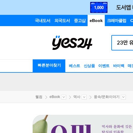
국내도서
외국도서
중고샵
eBook
크레마클럽
C
빠른분야찾기
베스트
신상품
이벤트
바이백
매
웰컴
eBook
역사
풍속/문화이야기