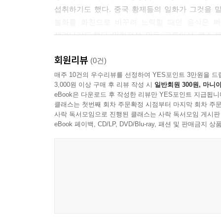
16 죽음에 이르는 첫 번째 큰 죄 폭식, 먹어도 너무 
섭취하기도 했다. 중국 황제들의 일화가 그것을 
금식과 폭식의 줄타기
불화를 화친으로 바꾸려 노력할 때면 음식은 빠
생겨나기도 했다. 만한전석, 만두, 크루아상, 불스 
17 단식과 폭식 사이, 염치없는 인간 식욕의 역사:
회원리뷰
폭식과 대식 그리고 단식
인간은 종교를 떠나 살 수 없다. 어떤 종교든 숭
(0건)
섭취한다. 종교에 따라 신을 위해 바치는 신들의 
매주 10건의 우수리뷰를 선정하여 YES포인트 3만원을 드
3,000원 이상 구매 후 리뷰 작성 시
일반회원 300원, 마니아
18 사라센인들이 가져다준 천상의 맛, 달콤함이 선
먹고 마시는 음식이 달랐다. 음식의 질뿐만이 아니
eBook은 다운로드 후 작성한 리뷰만 YES포인트 지급됩니
설탕이 만든 기적
없었다고 말해서는 안 된다. 동양의 기녀들은 상상 
클래스는 첫번째 회차 주문확정 시점부터 마지막 회차 주문
엿보는 중요한 단서이기도 하다.
사락 독서모임으로 진행된 클래스는 사락 독서모임 게시판
19 이것이 있음으로 저것이 있다, 존재물의 상의상
eBook 페이백, CD/LP, DVD/Blu-ray, 패션 및 판매금
국수와 인간의 인연 1 밀을 만나다
이 책은 불한당들의 호사스런 삶도 다룬다. 도둑이 
약탈하고 목숨을 위협하는 도둑이 산해진미를 즐긴
20 식객의 군침을 흘리게 한 국수의 탄생:
즐기는 일은 강자의 특권이었고, 오늘날도 그러하다.
국수와 인간의 인연 2 인간을 웃게 만들다
감정을 건드리지 않는 범위 내에서 기술했다. 궁
무엇인가라는 원초적 질문에 대한 답을 여러 측면에
21 국수의 진화를 이끈 인간의 욕망, 신과의 소통을
할 수 있다.
국수와 인간의 인연 3 조상 국수와 그 후손들