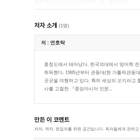
최후의 만찬 1 인간과 신의 하나 됨, 성체 성사
5 신의 시계는 ‘금식’을 낳고 금식은 물고기 요리를
저자 소개
최후의 만찬 2 참을 수 없는 씹는 즐거움
(1명)
6 속이거나 죽이거나 때로는 전쟁까지도:
저 :
연호탁
미식의 신천지 1 새로운 맛에 눈 뜬 서구
충청도에서 태어났다. 한국외대에서 영어학 전
7 네덜란드는 어째서 몰루카 제도에 미식의 ‘정향나
취득했다. 1985년부터 관동대(현 가톨릭관동대
미식의 신천지 2 향신료와 서구 식민주의
곳곳을 여행하고 있다. 특히 세상의 오지라고 
사를 고찰한 『중앙아시아 인문...
8 생존과 존엄의 경계에서 벌어진 인간 잔혹사, 식인
아사餓死와 식인食人의 경계
9 권력자를 돕는 조력자가 충성을 바치려 먹은 음식
만든 이 코멘트
호위 무사 코미타투스와 그들의 음식, 의리
저자, 역자, 편집자를 위한 공간입니다. 독자들에게 전하고
10 식욕으로 확인하는 ‘살아 있음’의 기쁨: