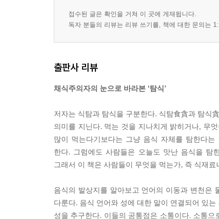
충성과 복종의 음식
접수된 글은 확인을 거쳐 이 곳에 게재됩니다.
독자 분들의 리뷰는 리뷰 쓰기를, 책에 대한 문의는 1:
11 에피큐리언의 후예, 튜더 왕조가 사랑한 음식은?
죽음보다 깊은 유혹: 달콤한 맛
출판사 리뷰
12 설탕의 마력에 빠진 인류를 위한 디저트 예찬:
별별 디저트, 황홀한 맛의 향연
채식주의자의 눈으로 바라본 ‘탐식’
13 인류가 중독된 소금기와 감칠맛의 비밀:
저자는 식탐과 탐식을 구분한다. 식탐食貪과 탐식貪食
짠맛 예찬 세상의 빛, 소금
의미를 지닌다. 먹는 것을 지나치게 밝히거나, 무엇
많이 먹는다기보다는 그냥 음식 자체를 탐한다는 
14 이시스 여신에서부터 예술가들을 매료시킨 깊은
한다. 그럼에도 사람들은 오늘도 맛난 음식을 탐
세상에서 가장 고귀한 음식, 모유
그래서 이 책은 사람들이 무엇을 먹는가, 즉 식재료
15 ‘젖과 꿀이 흐르는 땅’과 유목민들의 생명수:
음식의 발상지를 알아보고 언어의 이동과 변천은 
신의 선물, 젖
다룬다. 음식 언어와 성에 대한 말이 연결되어 있는 
성을 추구한다. 이들의 공통점은 소통이다. 소통으로