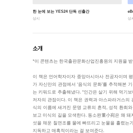
한 눈에 보는 YES24 단독 선출간
e
상시
상
소개
*이 콘텐츠는 한국출판문화산업진흥원의 지원을 받
이 책은 언어학자이자 중앙아시아사 전공자이며 평
가 자신만의 관점에서 ‘음식의 문화’를 추적해본 기
는 키워드로 추출해냈다. “인간은 살기 위해 먹기보
저자의 관점이다. 이 책은 권력과 아스파라거스의 관
식의 이름에 새겨진 문명 교류의 흔적, 성적 환희
보고 미식의 길을 모색한다. 동소완董小宛은 왜 돼
섯을 채운 칠면조를 물에 빠뜨리고 눈물을 흘렸는가
지독하고 매혹적이라는 걸 보여준다.