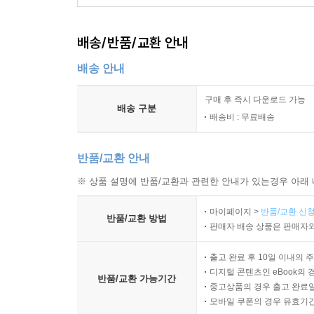
소스를 곁들여낸다. 홀랜다이즈 소스는 허브를 우
거품기를 이용해 재료를 잘 섞어주는 것이 중요하다
배송/반품/교환 안내
종교와 금식, 육류 대신 생선이라는 타협
배송 안내
기독교를 떠나서 서양 중세를 논할 수 없다. 하지만
구매 후 즉시 다운로드 가능
배송 구분
세상을 보려했다. 식욕이란 본능 앞에서 종교가 만
배송비 : 무료배송
금식이란 생으로 굶는 것이 아니라 평소 맛있게 먹
하고 어쩐지 께름칙하다. 마침내 사람들은 대체 음
반품/교환 안내
기쁨을 누리고, 비로소 신앙인의 의무를 다한 듯 느
※ 상품 설명에 반품/교환과 관련한 안내가 있는경우 아래 
물고기 섭취는 양자의 타협이었다. 교회 입장에서
마이페이지 >
반품/교환 신청
금식일에 육류 섭취 금지는 인간의 욕망 절제로 이
반품/교환 방법
판매자 배송 상품은 판매자와
세웠다. 금지하니 오히려 더 간절해졌고, 결국 
없었다. 문제가 있으면 해결책도 있다. 유럽인들은
출고 완료 후 10일 이내의 
디지털 콘텐츠인 eBook의 
물 반 청어 반의 보고였다. 청어는 주요한 교역품
반품/교환 가능기간
중고상품의 경우 출고 완료일
물고기가 어제의 빈국을 오늘의 부국으로 만들었다
모바일 쿠폰의 경우 유효기간(