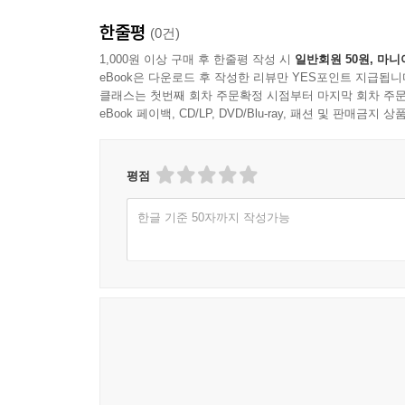
음식의 언어 기원을 파헤치는 고고학자
한줄평
(0건)
22 슬목어 머리는 어떻게 최고의 보양식이 됐을까?:
별미의 탄생
미식학美食學(gastronomy)의 기원은 고대 그
1,000원 이상 구매 후 한줄평 작성 시
일반회원 50원, 마니
eBook은 다운로드 후 작성한 리뷰만 YES포인트 지급됩니
아름다워지기 위해 먹는 음식이나 식사법’을 뜻하
클래스는 첫번째 회차 주문확정 시점부터 마지막 회차 주문
23 사상 체질에서 오상 체질까지:
동소완이 잘 보여줬다. ““소완小宛은 천성이 담
eBook 페이백, CD/LP, DVD/Blu-ray, 패션 및 판매금
과일의 황제 귤과 섭생攝生과 철학
따뜻하게 일어 밥을 짓고 또 한 병의 개차 물로
문장에서 보듯 동소완은 담박한 식단을 즐겼다.
24 본능의 식사는 잠시의 만족을, 의성의 식사는 건
평점
체질과 섭생
물론 다른 사람들을 위해서는 호랑이 가죽 무늬
한글 기준 50자까지 작성가능
관향동당灌香董糖, 권소동당卷?董糖 등은 동소완
25 부처의 온기에 답해 쑤어올린 인간의 소망과 욕망
식재료를 슬쩍 지나쳐간過油 정도로 튀긴다는 의
숭배와 보시의 공양물, 납팔죽臘八粥
튀겨낸다는 의미에서 주유走油라고 불리기도 한다.
시작했다. 그러다 서른일곱 되던 해인 1829년 마지
요리와 트러플(송로버섯)을 찾는 돼지 사육에 전념
이탈리아 사람들, 특히 토리노 일대의 주민들은 
로시니는 오페라 소품의 제목을 음식 이름으로 짓기