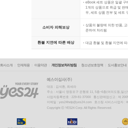
eBook 세트 상품은 일괄 
1개의 상품으로 취급 및 판매
우, 세트 상품 전부 및 세트
상품의 불량에 의한 반품, 교
소비자 피해보상
준하여 처리됨
환불 지연에 따른 배상
대금 환불 및 환불 지연에 
회사소개
인재채용
이용약관
개인정보처리방침
청소년보호정책
도서홍보안내
대표 : 김석환, 최세라
주소 : 서울시 영등포구 은행로 11, 5층~6층(여의도동,일신
사업자등록번호 : 229-81-37000 통신판매업신고 : 제 200
이메일 : yes24help@yes24.com 호스팅 서비스사업자 :
Copyright ⓒ YES24 Corp. All Rights Reserved.