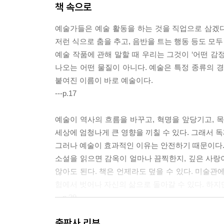
책 속으로
예술가들은 예술 활동을 하는 것을 직업으로 삼겠다
저런 식으로 춤을 추고, 음반을 트는 행동 등도 모두
예술 작품에 관해 말할 때 우리는 그것이 ‘어떤 감
나오는 어떤 물질이 아니다. 예술은 특정 종류의 
붙여진 이름이 바로 예술이다.
---p.17
예술이 역사의 흐름을 바꾸고, 혁명을 앞당기고, 
세상에 엄청나게 큰 영향을 끼칠 수 있다. 그래서 
그러나 예술이 효과적인 이유는 안전하기 때문이다
소설을 읽으면 감옥이 얼마나 끔찍한지, 깊은 사랑
않아도 된다. 책은 언제라도 덮을 수 있다. 미술관에
험에서 벗어나 자신의 삶으로 돌아갈 수 있다. 하지
---p.39
출판사 리뷰
‘어떤 세상 전체를 한꺼번에 받아들일 수 있을 때도