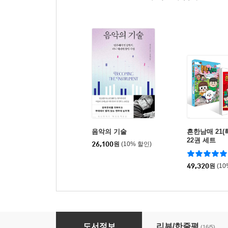
음악의 기술
흔한남매 21(
22권 세트
26,100
원
(10% 할인)
49,320
원
(1
예술은 무엇을 하는가
도서정보
리뷰/한줄평
(16/5)