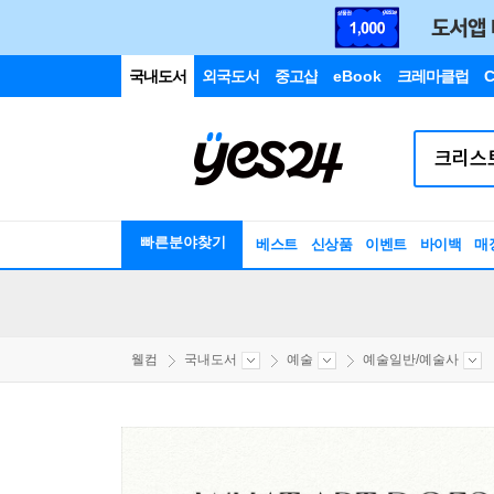
국내도서
외국도서
중고샵
eBook
크레마클럽
C
빠른분야찾기
베스트
신상품
이벤트
바이백
매
웰컴
국내도서
예술
예술일반/예술사