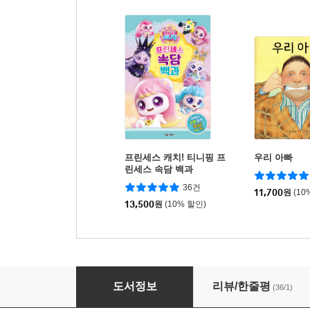
프린세스 캐치! 티니핑 프
우리 아빠
린세스 속담 백과
36건
11,700
원
(10
13,500
원
(10% 할인)
프린세스 캐치! 티니핑 프린세스 한자 백과
도서정보
리뷰/한줄평
(36/1)