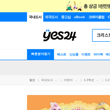
국내도서
외국도서
중고샵
eBook
크레마클럽
C
빠른분야찾기
베스트
신상품
이벤트
바이백
매
웰컴
국내도서
어린이
1-2학년
1-