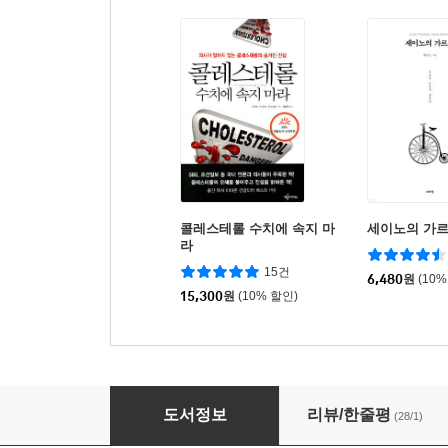
콜레스테롤 수치에 속지 마
세이노의 가
라
15건
6,480
원
(10%
15,300
원
(10% 할인)
콜레스테롤 약을 끊어라
도서정보
리뷰/한줄평
(28/1)