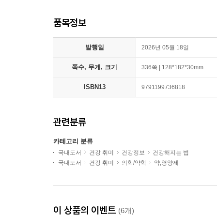
품목정보
발행일
2026년 05월 18일
쪽수, 무게, 크기
336쪽 | 128*182*30mm
ISBN13
9791199736818
관련분류
카테고리 분류
국내도서
건강 취미
건강정보
건강해지는 법
국내도서
건강 취미
의학/약학
약,영양제
이 상품의 이벤트
(6개)