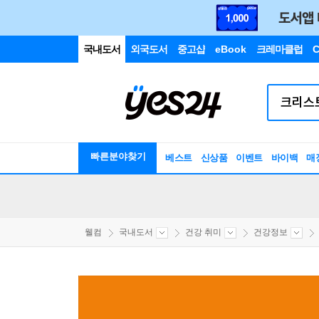
국내도서
외국도서
중고샵
eBook
크레마클럽
C
빠른분야찾기
베스트
신상품
이벤트
바이백
매
웰컴
국내도서
건강 취미
건강정보