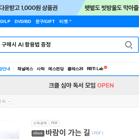
D/LP
DVD/BD
문구
/GIFT
티켓
독서유형검사
RBTI Lab
장안내
채널예스
사락
예스펀딩
클래스24
독서유형검사
크클 심야 독서 모임
OPEN
 시
소득공제
PDF
바람이 가는 길
[ PDF ]
eBook