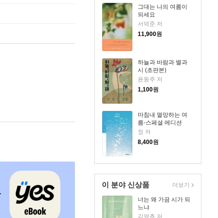
그대는 나의 여름이
되세요
서덕준 저
11,900
원
하늘과 바람과 별과
시 (초판본)
윤동주 저
1,100
원
마침내 멸망하는 여
름-스페셜 에디션
정 저
8,400
원
이 분야 신상품
더보기
너는 왜 가끔 시가 되
느냐
김영춘 저