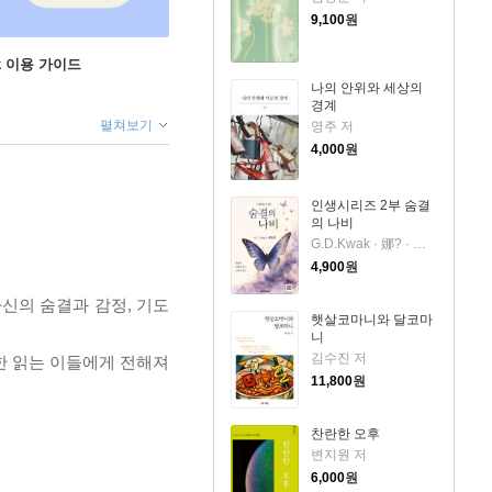
9,100
원
ok 이용 가이드
나의 안위와 세상의
경계
펼쳐보기
영주 저
4,000
원
인생시리즈 2부 숨결
의 나비
G.D.Kwak · 娜? · 곽도경 저
4,900
원
신의 숨결과 감정, 기도
햇살코마니와 달코마
니
김수진 저
한 읽는 이들에게 전해져
11,800
원
찬란한 오후
변지원 저
6,000
원