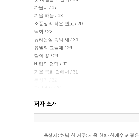
가을비 / 17
겨울 하늘 / 18
소풍정의 작은 연못 / 20
낙화 / 22
유리온실 속의 새 / 24
유월의 그늘에 / 26
달의 꽃 / 28
바람의 언덕 / 30
가을 국화 곁에서 / 31
몽상가 / 32
강가에서 / 34
별밤의 밀도 / 35
저자 소개
바람이 지나간 자리 / 36
실 끝에 매달린 나 / 38
말이 없는 계절 / 40
여름이 떠난 해변 / 42
출생지: 해남 현 거주: 서울 현)대한예수교
삼월의 산 위에서 / 43