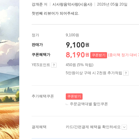
강개준
저
시사랑음악사랑(시음사)
2026년 05월 20일
첫번째 리뷰어가 되어주세요.
정가
9,100원
9,100
원
판매가
8,190
원
쿠폰혜택가
(종이책 정가 대비 
쿠폰받기
YES포인트
450원 (5% 적립)
5만원이상 구매 시 2천원 추가적립
추가혜택쿠폰
쿠폰받기
주문금액대별 할인쿠폰
결제혜택
카드/간편결제 혜택을 확인하세요