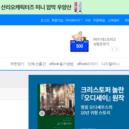
로그인
회원가입
마이페이지
카트
주문/배송
고객센터
Gl
쿠폰받기
단독선출간
eBook필기방법
eBook리더기
디지털머니