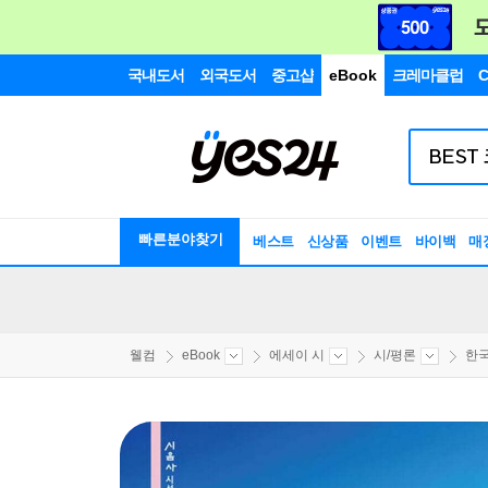
국내도서
외국도서
중고샵
eBook
크레마클럽
C
빠른분야찾기
베스트
신상품
이벤트
바이백
매
웰컴
eBook
에세이 시
시/평론
한국