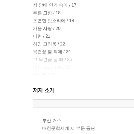
저 담배 연기 속에 / 17
푸른 고향 / 18
초연한 빗소리에 / 19
가을 사랑 / 20
미련 / 21
하얀 그리움 / 22
목련꽃 필 적에 / 24
그 목련꽃 질 때 / 25
나는 그리고 또 / 26
빗방울 / 28
그리움은 가을밤에 늘 / 29
저자 소개
풍경 소리 / 30
인생 / 32
구릿빛 송가 / 34
첫사랑 / 36
부산 거주
첫사랑2 / 37
대한문학세계 시 부문 등단
독백 / 38