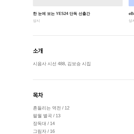
한 눈에 보는 YES24 단독 선출간
e
상시
상
소개
시음사 시선 488, 김보승 시집
목차
흔들리는 역전 / 12
팔월 별곡 / 13
장독대 / 14
그림자 / 16