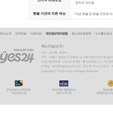
다짐 / 165
소비자 피해보상
준하여 처리됨
절박한 마음에 불타는 숨소리는 / 166
입춘 길 걷다가 무심코 뱉은 푸념 / 168
환불 지연에 따른 배상
대금 환불 및 환불 지연에 
세월의 때 / 169
삶의 향기 / 170
삶의 노래 / 170
회사소개
인재채용
이용약관
개인정보처리방침
청소년보호정책
도서홍보안내
나에게 있어 당신은 / 171
길 / 172
그, 詩로 / 173
대표 : 김석환, 최세라
주소 : 서울시 영등포구 은행로 11, 5층~6층(여의도동,일신
知 / 173
사업자등록번호 : 229-81-37000 통신판매업신고 : 제 200
순리대로 / 174
이메일 : yes24help@yes24.com 호스팅 서비스사업자 :
Copyright ⓒ YES24 Corp. All Rights Reserved.
간곡한 안부 / 175
여명에 핀 꿈 / 176
선산의 양지 녘에 할미꽃 핀다 (기일) / 177
한뎃잠 / 178
자식은 / 179
눈썹달 / 179
담쟁이의 곧은 꿈 / 180