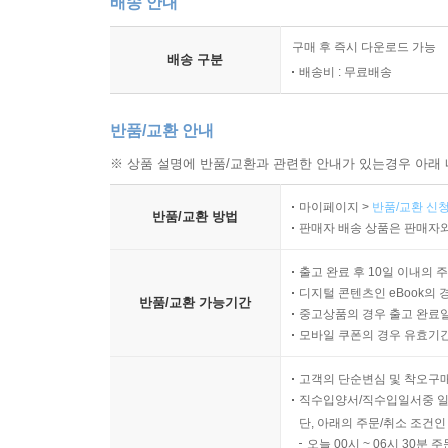
배송 안내
가을 너는 더디 가거라 / 124
너로 인해 / 126
구매 후 즉시 다운로드 가능
배송 구분
세월 무상 / 128
배송비 : 무료배송
뿌리 / 128
공(空) / 129
반품/교환 안내
동짓달에 핀 엄마의 꽃 / 130
※ 상품 설명에 반품/교환과 관련한 안내가 있는경우 아래 
숨비소리 / 132
한 줌 흙일진데 / 133
마이페이지 >
반품/교환 신청
반품/교환 방법
황금 노을빛에 목련꽃 피면 / 134
판매자 배송 상품은 판매자와
소풍 길 / 135
번뇌의 굴레 / 136
출고 완료 후 10일 이내의 
디지털 콘텐츠인 eBook의 
사랑의 굴레 / 137
반품/교환 가능기간
중고상품의 경우 출고 완료일
가슴에 피는 꽃 / 138
모바일 쿠폰의 경우 유효기간(
고향 별 / 139
봄날의 비가 / 140
고객의 단순변심 및 착오구
직수입양서/직수입일서중 일
노을, 그 주홍빛에 / 142
단, 아래의 주문/취소 조건인
너와 나는 이방인 / 144
오늘 00시 ~ 06시 30분 