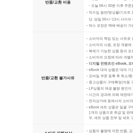
그 긴 기다림 짧은 생 / 145
반품/교환 비용
오늘 06시 30분 이후 주문
저 고운 가을빛에 / 146
직수입 음반/영상물/기프트 
상사화 / 147
단, 당일 00시~13시 사이
농부의 손길 / 148
박스 포장은 택배 배송이 가
눈물 씨 / 149
소비자의 책임 있는 사유로 
몽당연필 / 150
소비자의 사용, 포장 개봉에 
그, 감빛 / 151
복제가 가능한 상품 등의 포장을 
폐지 줍는 노인 / 152
소비자의 요청에 따라 개별
삶, 그 흔적 / 153
디지털 컨텐츠인 eBook, 
eBook 대여 상품은 대여 기
유월 빗소리에 초연히 떠난 사람 / 154
모바일 쿠폰 등록 후 취소/환
반품/교환 불가사유
그 꽃잎의 거친 숨소리 / 156
중고상품이 구매확정(자동 
보고 싶다 / 157
LP상품의 재생 불량 원인이 기
어떤 일생 / 158
시간의 경과에 의해 재판매가
전자상거래 등에서의 소비자
세월의 願 / 160
eBook 세트 상품은 일괄 
영산홍 / 161
1개의 상품으로 취급 및 판매
당신 홀로 남을 때 / 162
우, 세트 상품 전부 및 세트
문득 어느 밤을 옭아맨 고독 / 164
상품의 불량에 의한 반품, 교