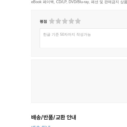
eBook 페이백, CD/LP, DVD/Blu-ray, 패션 및 판매금
목련꽃에 핀 그리움 / 104
길 위 애환 / 105
혼돈 시대 / 106
평점
아 누님 그 그리움 / 107
그대는 내 사랑 / 108
한글 기준 50자까지 작성가능
어제 내일 같은 오늘 / 109
봄날은 미련도 없이 간다 / 110
엄마의 흔적 / 111
작약꽃 / 112
나는 청심으로 돌아앉아 / 113
내 청춘의 봄날은 / 114
하늘을 섬기는 꽃 / 116
검은 길 위에서 / 118
노을빛에 물든 하얀 그리움 / 119
날리며 간다. 그렇게 다 / 120
낙엽 지는 밤은 울고 싶어라 / 121
배송/반품/교환 안내
어허, 그것 참 어느새 가을인가요 / 122