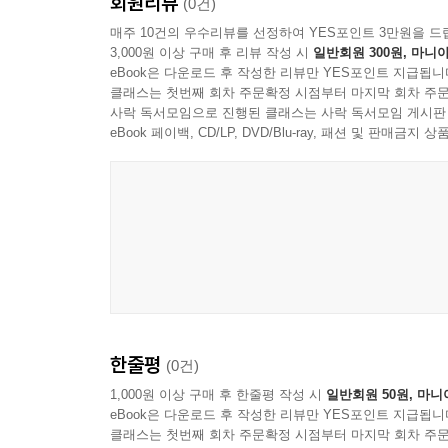
회원리뷰
(0건)
언제든 스치고 지나간다 / 84
매주 10건의 우수리뷰를 선정하여 YES포인트 3만원을 드
검정 고무신 / 86
3,000원 이상 구매 후 리뷰 작성 시
일반회원 300원, 마니아
eBook은 다운로드 후 작성한 리뷰만 YES포인트 지급됩니
그리움 / 88
클래스는 첫번째 회차 주문확정 시점부터 마지막 회차 주문
소리 없는 아우성 / 90
사락 독서모임으로 진행된 클래스는 사락 독서모임 게시판
맹세 / 91
eBook 페이백, CD/LP, DVD/Blu-ray, 패션 및 판매금
붉은 해야 솟아라 / 92
억새의 비가 / 93
고독 / 94
귓속 울음 / 95
고무신을 신은 지게 / 96
무제 / 97
그 횃불 / 98
낙화 / 99
한줄평
석양 / 100
(0건)
시련 속의 봄 / 101
1,000원 이상 구매 후 한줄평 작성 시
일반회원 50원, 마니
기다리는 봄 / 102
eBook은 다운로드 후 작성한 리뷰만 YES포인트 지급됩니
클래스는 첫번째 회차 주문확정 시점부터 마지막 회차 주문
멈춰버린 장모님의 시계 / 103