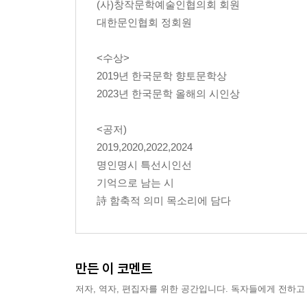
(사)창작문학예술인협의회 회원
청사포 여름밤 / 40
대한문인협회 정회원
지금 이 순간 / 41
길 위에서 / 42
<수상>
생과 사 / 44
2019년 한국문학 향토문학상
초로인생 / 45
2023년 한국문학 올해의 시인상
지금 문밖에는 / 46
살살이꽃 피는 낙동강변에서 / 47
<공저)
거미줄 / 48
2019,2020,2022,2024
詩人의 손끝에서 / 49
명인명시 특선시인선
세 치 혀로 / 50
기억으로 남는 시
가을은 낙엽에 젖고 / 51
詩 함축적 의미 목소리에 담다
인동초 / 52
구절초 (天上 女) / 54
생각은 자유 / 56
숨소리 / 57
만든 이 코멘트
첫 느낌 그대로 / 58
저자, 역자, 편집자를 위한 공간입니다. 독자들에게 전하고
침묵처럼 새겨라 / 59