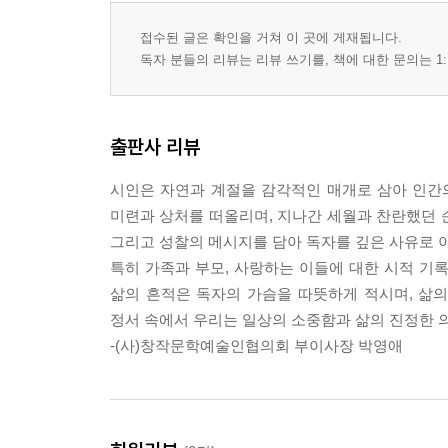
인생 계급장 / 60
이 순간을 / 61
접수된 글은 확인을 거쳐 이 곳에 게재됩니다.
물망초 / 62
독자 분들의 리뷰는 리뷰 쓰기를, 책에 대한 문의는 1:
붉은 낙엽 / 63
갯마을에 어둠이 내리고 / 64
그대는 지금 어디쯤 와 있는가? / 66
출판사 리뷰
11월의 기도 / 68
이제야 알았네 / 70
시인은 자연과 계절을 감각적인 매개로 삼아 인간
낙엽 무정 / 71
미련과 상처를 떠올리며, 지나간 세월과 찬란했던 순
감사하는 마음으로 / 72
그리고 성찰의 메시지를 담아 독자를 깊은 사유로 
댓잎 우는 소리 / 74
특히 가족과 부모, 사랑하는 이들에 대한 시적 기록
그 사랑은 / 76
삶의 흔적은 독자의 가슴을 따뜻하게 적시며, 삶의
가을이 가네 / 77
정서 속에서 우리는 일상의 소중함과 삶의 진정한 
그것 참 / 78
-(사)창작문학예술인협의회 부이사장 박영애
詩人은 엉터리 작가 / 79
통곡 같은 낙엽 / 80
하얀 바람 / 82
아내의 새벽길 / 83