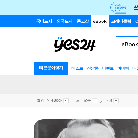
국내도서
외국도서
중고샵
eBook
크레마클럽
C
빠른분야찾기
베스트
신상품
이벤트
바이백
매
웰컴
eBook
오디오북
대여