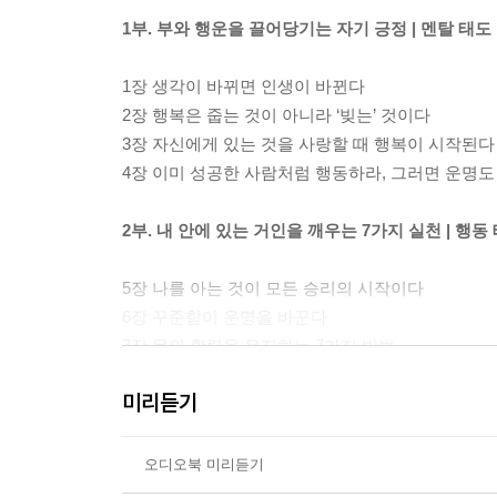
1부. 부와 행운을 끌어당기는 자기 긍정 | 멘탈 태도
1장 생각이 바뀌면 인생이 바뀐다
2장 행복은 줍는 것이 아니라 ‘빚는’ 것이다
3장 자신에게 있는 것을 사랑할 때 행복이 시작된다
4장 이미 성공한 사람처럼 행동하라, 그러면 운명도
2부. 내 안에 있는 거인을 깨우는 7가지 실천 | 행동
5장 나를 아는 것이 모든 승리의 시작이다
6장 꾸준함이 운명을 바꾼다
7장 몸의 활력을 유지하는 7가지 방법
8장 두려워하는 그 일을 하라, 그러면 두려움은 반
미리듣기
9장 결단하지 않으면 기회는 영원히 오지 않는다
10장 기회를 기다리지 말고, 만들어라
11장 시간을 다루는 자가 인생을 지배한다
오디오북 미리듣기