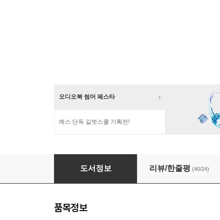
오디오북 썸머 페스타
예스 단독 길벗스쿨 기획전!
[대여] 데일 카네기 긍정태도론
도서정보
리뷰/한줄평
(40/24)
품목정보