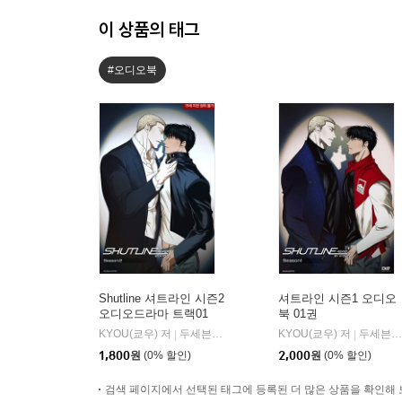
이 상품의 태그
#오디오북
Shutline 셔트라인 시즌2
셔트라인 시즌1 오디오
오디오드라마 트랙01
북 01권
KYOU(쿄우) 저
두세븐 엔터테인먼트
KYOU(쿄우) 저
두세븐 엔터테인먼트
|
|
1,800
원
(0% 할인)
2,000
원
(0% 할인)
검색 페이지에서 선택된 태그에 등록된 더 많은 상품을 확인해 