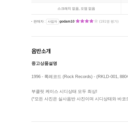
스크래치 없음, 오염 없음
판매자 :
godam10
(191명 평가)
사업자
음반소개
중고상품설명
1996 - 록레코드 (Rock Records) - (RKLD-001, 880
부클릿 케이스 시디상태 모두 최상!
(*모든 사진은 실사음반 사진이며 시디상태와 바코