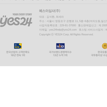
대표 : 김석환, 최세라
주소 : 서울시 영등포구 은행로 11, 5층~6층(여의도동,일신
사업자등록번호 : 229-81-37000 통신판매업신고 : 제 200
이메일 : yes24help@yes24.com 호스팅 서비스사업자 :
Copyright ⓒ YES24 Corp. All Rights Reserved.