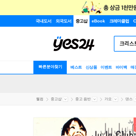
국내도서
외국도서
중고샵
eBook
크레마클럽
C
빠른분야찾기
베스트
신상품
이벤트
바이백
매
웰컴
중고샵
중고 음반
가요
댄스