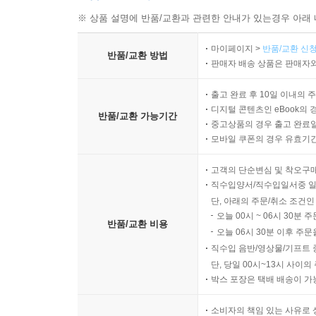
※ 상품 설명에 반품/교환과 관련한 안내가 있는경우 아래 
마이페이지 >
반품/교환 신청
반품/교환 방법
판매자 배송 상품은 판매자와
출고 완료 후 10일 이내의 
디지털 콘텐츠인 eBook의 
반품/교환 가능기간
중고상품의 경우 출고 완료일
모바일 쿠폰의 경우 유효기간(
고객의 단순변심 및 착오구
직수입양서/직수입일서중 일
단, 아래의 주문/취소 조건인
오늘 00시 ~ 06시 30분 
반품/교환 비용
오늘 06시 30분 이후 주문
직수입 음반/영상물/기프트 
단, 당일 00시~13시 사이
박스 포장은 택배 배송이 가
소비자의 책임 있는 사유로 