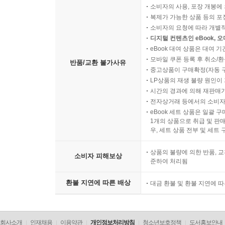
소비자의 사용, 포장 개봉에 
복제가 가능한 상품 등의 포장을 
소비자의 요청에 따라 개별
디지털 컨텐츠인 eBook, 
eBook 대여 상품은 대여 기
모바일 쿠폰 등록 후 취소/환
반품/교환 불가사유
중고상품이 구매확정(자동 
LP상품의 재생 불량 원인이 기
시간의 경과에 의해 재판매가
전자상거래 등에서의 소비자
eBook 세트 상품은 일괄 
1개의 상품으로 취급 및 판매
우, 세트 상품 전부 및 세트
상품의 불량에 의한 반품, 교
소비자 피해보상
준하여 처리됨
환불 지연에 따른 배상
대금 환불 및 환불 지연에 
회사소개
인재채용
이용약관
개인정보처리방침
청소년보호정책
도서홍보안내