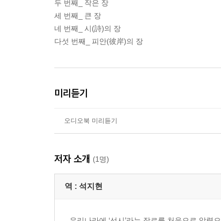
두 번째_ 작은 장
세 번째_ 큰 장
네 번째_ 시(詩)의 장
다섯 번째_ 피안(彼岸)의 장
미리듣기
오디오북 미리듣기
저자 소개
(1명)
역 :
석지현
우리나라에 ‘선시’라는 장르를 처음으로 알렸으