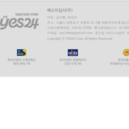
대표 : 김석환, 최세라
주소 : 서울시 영등포구 은행로 11, 5층~6층(여의도동,일신
사업자등록번호 : 229-81-37000 통신판매업신고 : 제 200
이메일 : yes24help@yes24.com 호스팅 서비스사업자 :
Copyright ⓒ YES24 Corp. All Rights Reserved.