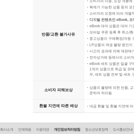
소비자의 사용, 포장 개봉에 
복제가 가능한 상품 등의 포장을 
소비자의 요청에 따라 개별
디지털 컨텐츠인 eBook, 
eBook 대여 상품은 대여 기
모바일 쿠폰 등록 후 취소/환
반품/교환 불가사유
중고상품이 구매확정(자동 
LP상품의 재생 불량 원인이 기
시간의 경과에 의해 재판매가
전자상거래 등에서의 소비자
eBook 세트 상품은 일괄 
1개의 상품으로 취급 및 판매
우, 세트 상품 전부 및 세트
상품의 불량에 의한 반품, 교
소비자 피해보상
준하여 처리됨
환불 지연에 따른 배상
대금 환불 및 환불 지연에 
회사소개
인재채용
이용약관
개인정보처리방침
청소년보호정책
도서홍보안내