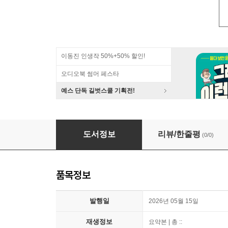
이동진 인생작 50%+50% 할인!
오디오북 썸머 페스타
예스 단독 길벗스쿨 기획전!
[대여] 숫타니파타
도서정보
리뷰/한줄평
(0/0)
품목정보
발행일
2026년 05월 15일
재생정보
요약본 | 총 ::