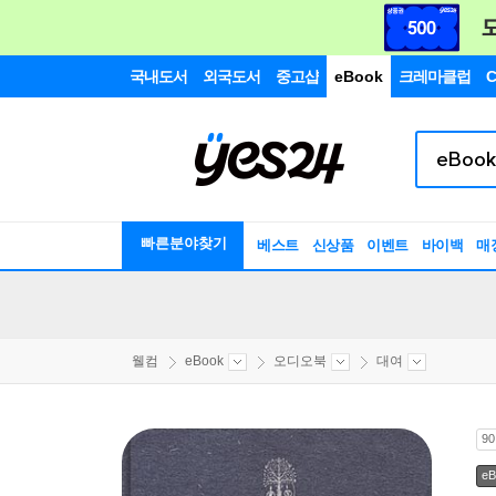
국내도서
외국도서
중고샵
eBook
크레마클럽
C
빠른분야찾기
베스트
신상품
이벤트
바이백
매
웰컴
eBook
오디오북
대여
9
eB