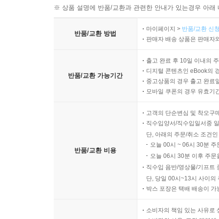
※ 상품 설명에 반품/교환과 관련한 안내가 있는경우 아래 
마이페이지 >
반품/교환 신청
반품/교환 방법
판매자 배송 상품은 판매자와
출고 완료 후 10일 이내의 
디지털 콘텐츠인 eBook의 
반품/교환 가능기간
중고상품의 경우 출고 완료일
모바일 쿠폰의 경우 유효기간(
고객의 단순변심 및 착오구
직수입양서/직수입일서중 일
단, 아래의 주문/취소 조건인
오늘 00시 ~ 06시 30분 
반품/교환 비용
오늘 06시 30분 이후 주문
직수입 음반/영상물/기프트 
단, 당일 00시~13시 사이
박스 포장은 택배 배송이 가
소비자의 책임 있는 사유로 