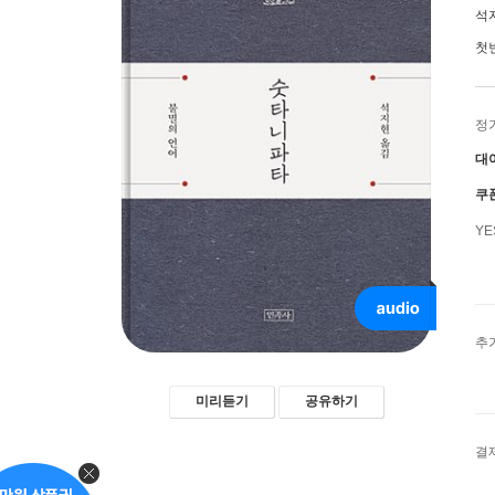
석
첫
정
대
쿠
Y
추
미리듣기
공유하기
결