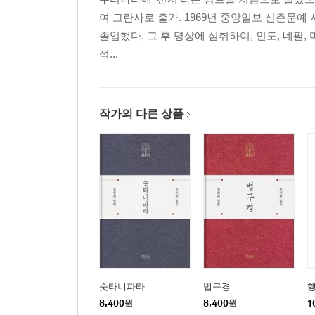
여 고란사로 출가. 1969년 중앙일보 신춘문예
졸업했다. 그 후 명상에 심취하여, 인도, 네팔,
석...
작가의 다른 상품
숫타니파타
법구경
행
8,400
원
8,400
원
1