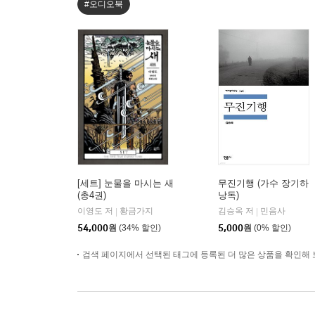
#오디오북
[세트] 눈물을 마시는 새
무진기행 (가수 장기하
(총4권)
낭독)
이영도 저
황금가지
김승옥 저
민음사
|
|
54,000
원
(34% 할인)
5,000
원
(0% 할인)
검색 페이지에서 선택된 태그에 등록된 더 많은 상품을 확인해 