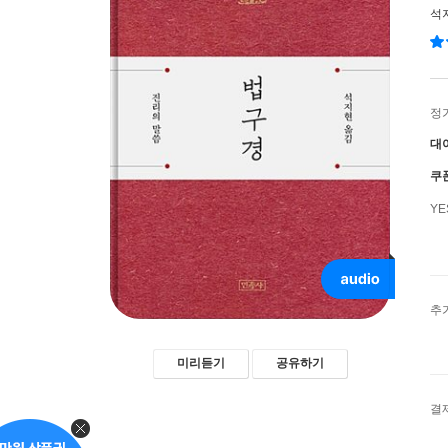
석
정
대
쿠
Y
추
미리듣기
공유하기
결