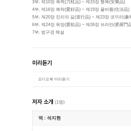
3부. 제10장 폭력(刀杖品) ~ 제15장 행복(安樂品)
4부. 제16장 쾌락(愛好品) ~ 제19장 올바름(住法品)
5부. 제20장 진리의 길(道行品) ~ 제23장 코끼리(象
6부. 제24장 욕망(愛欲品) ~ 제26장 브라만(婆羅門品
7부. 법구경 해설
미리듣기
오디오북 미리듣기
저자 소개
(1명)
역 :
석지현