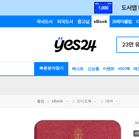
국내도서
외국도서
중고샵
eBook
크레마클럽
C
빠른분야찾기
베스트
신상품
이벤트
바이백
매
웰컴
eBook
오디오북
대여
9
eB