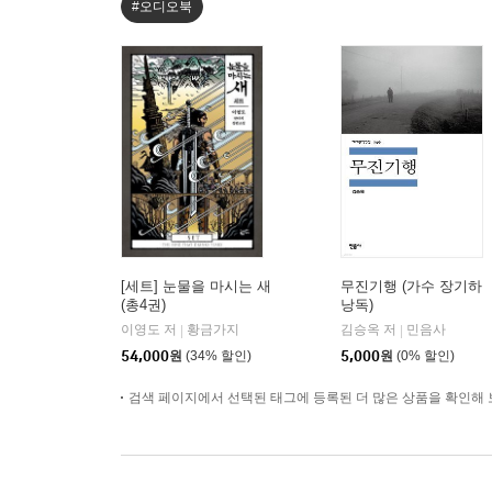
#오디오북
[세트] 눈물을 마시는 새
무진기행 (가수 장기하
(총4권)
낭독)
이영도 저
황금가지
김승옥 저
민음사
|
|
54,000
원
(34% 할인)
5,000
원
(0% 할인)
검색 페이지에서 선택된 태그에 등록된 더 많은 상품을 확인해 