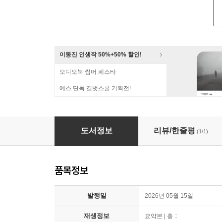
이동진 인생작 50%+50% 할인!
오디오북 썸머 페스타
예스 단독 길벗스쿨 기획전!
[대여] 법구경
도서정보
리뷰/한줄평
(1/1)
품목정보
발행일
2026년 05월 15일
재생정보
요약본 | 총 ::