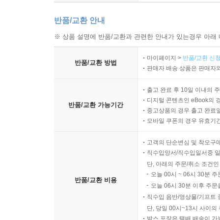
반품/교환 안내
※ 상품 설명에 반품/교환과 관련한 안내가 있는경우 아래 
마이페이지 >
반품/교환 신청
반품/교환 방법
판매자 배송 상품은 판매자와
출고 완료 후 10일 이내의 
디지털 콘텐츠인 eBook의 
반품/교환 가능기간
중고상품의 경우 출고 완료일
모바일 쿠폰의 경우 유효기간(
고객의 단순변심 및 착오구
직수입양서/직수입일서중 일
단, 아래의 주문/취소 조건인
오늘 00시 ~ 06시 30분 
반품/교환 비용
오늘 06시 30분 이후 주문
직수입 음반/영상물/기프트 
단, 당일 00시~13시 사이
박스 포장은 택배 배송이 가