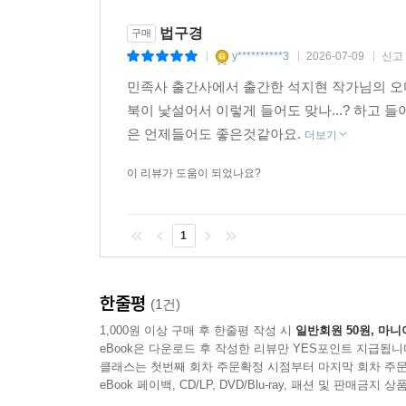
법구경
구매
y**********3
2026-07-09
신고
|
|
|
민족사 출간사에서 출간한 석지현 작가님의 오
북이 낯설어서 이렇게 들어도 맞나...? 하고
은 언제들어도 좋은것같아요.
더보기
이 리뷰가 도움이 되었나요?
1
한줄평
(1건)
1,000원 이상 구매 후 한줄평 작성 시
일반회원 50원, 마니
eBook은 다운로드 후 작성한 리뷰만 YES포인트 지급됩니
클래스는 첫번째 회차 주문확정 시점부터 마지막 회차 주문
eBook 페이백, CD/LP, DVD/Blu-ray, 패션 및 판매금