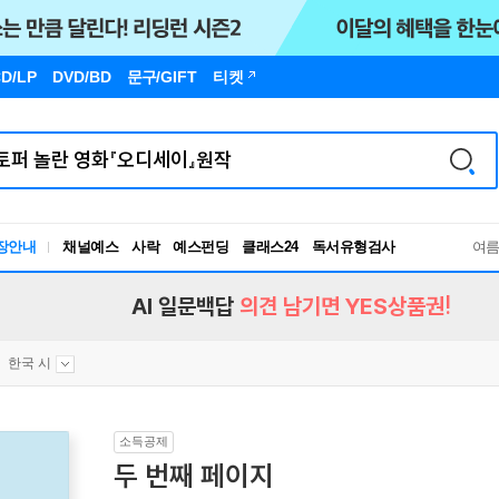
D/LP
DVD/BD
문구
/GIFT
티켓
독서유형검사
장안내
채널예스
사락
예스펀딩
클래스24
여
RBTI Lab
독서유형검사
AI 일문백답
의견 남기면 YES상품권!
한국 시
소득공제
두 번째 페이지