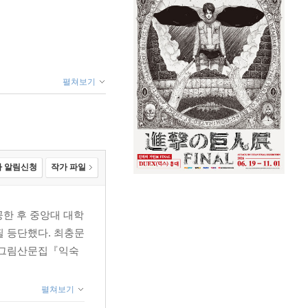
펼쳐보기
 알림신청
작가 파일
한 후 중앙대 대학
필 등단했다. 최충문
며 그림산문집『익숙
펼쳐보기