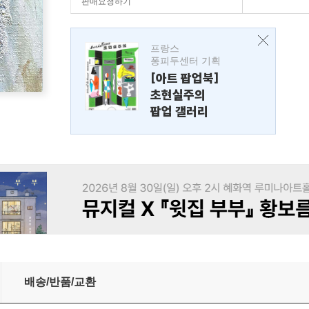
판매요청하기
프랑스
퐁피두센터 기획
[아트 팝업북]
초현실주의
팝업 갤러리
배송/반품/교환