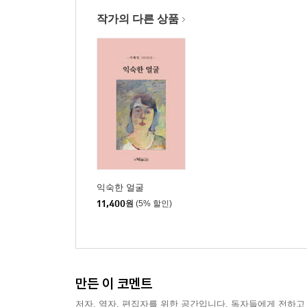
혀 · 48
숨골 소리 · 50
작가의 다른 상품
향나무 아래 · 52
아버지 · 54
심 · 56
사이 · 59
목발 · 61
티핑 포인트 · 63
란타나 · 66
국수나무에 들어갔다 · 68
마더링 · 70
익숙한 얼굴
오십견 · 72
11,400
원
(5% 할인)
정사 · 75
매트릭스 · 77
3부
만든 이 코멘트
거꾸로 흐르는 시간
저자, 역자, 편집자를 위한 공간입니다. 독자들에게 전하고