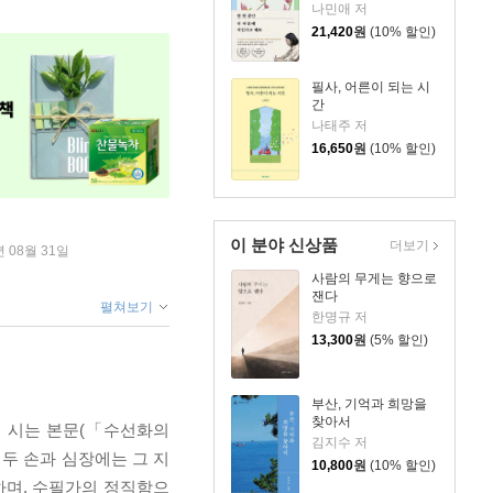
나민애 저
21,420
원
(10% 할인)
필사, 어른이 되는 시
간
나태주 저
16,650
원
(10% 할인)
이 분야 신상품
더보기
년 08월 31일
사람의 무게는 향으로
잰다
펼쳐보기
한명규 저
13,300
원
(5% 할인)
부산, 기억과 희망을
찾아서
의 시는 본문(「수선화의
김지수 저
두 손과 심장에는 그 지
10,800
원
(10% 할인)
하며, 수필가의 정직함으