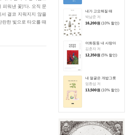
 피워낸 꽃)’다. 오직 문
내가 고요해질 때
에서 결코 지워지지 않을
박남준 저
찬란한 빛으로 타오를 때
16,200
원
(10% 할인)
어화둥둥 내 사랑아
김춘자 저
12,350
원
(5% 할인)
내 얼굴은 개밥그릇
엄환섭 저
13,500
원
(10% 할인)