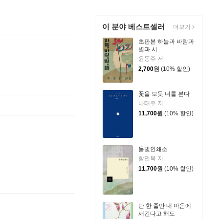
이 분야 베스트셀러
더보기
초판본 하늘과 바람과
별과 시
윤동주 저
2,700
원
(10% 할인)
꽃을 보듯 너를 본다
나태주 저
11,700
원
(10% 할인)
물빛인쇄소
함민복 저
11,700
원
(10% 할인)
단 한 줄만 내 마음에
새긴다고 해도