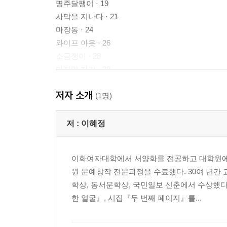
명주달팽이 · 19
사막을 지나다 · 21
마장동 · 24
와이프 아웃 · 26
소금쟁이 · 28
마지막 자리 · 30
앙스트 블뤼테 · 32
저자 소개
커밍아웃 · 34
(1명)
깃털의 무게 · 36
거식증 · 38
저 :
이혜정
수선화의 안쪽 · 40
독산동 · 42
이화여자대학에서 서양화를 전공하고 대학원에
원 문예창작 전문과정을 수료했다. 30여 년간 
2부
학상, 동서문학상, 국민일보 신춘에서 수상했
국수나무에 들어갔다
한 얼굴』, 시집『두 번째 페이지』를...
늦여름 · 46