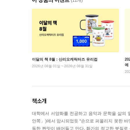
(11개)
이달의 책 8월 : 산리오캐릭터즈 유리컵
2
예
2026년 08월 01일 ~ 2026년 08월 31일
20
책소개
대학에서 서양화를 전공하고 음악과 문학을 삶의 
안쪽」)에서 암시되었듯 “손으로 퍼올리지 못한 바닷
독한 짠맛이 배어들고 만다. 화가의 정교한 붓질로