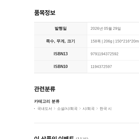
품목정보
발행일
2026년 05월 29일
쪽수, 무게, 크기
158쪽 | 206g | 150*216*20
ISBN13
9791194372592
ISBN10
1194372597
관련분류
카테고리 분류
국내도서
소설/시/희곡
시/희곡
한국 시
이 상품의 이벤트