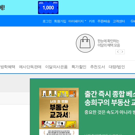
로그인
회원가입
마이페이지
카트
주문/배송
고객센터
Gl
름방학혜택
예사단독판매
이달의사은품
특가할인
추천도서
대량/법인