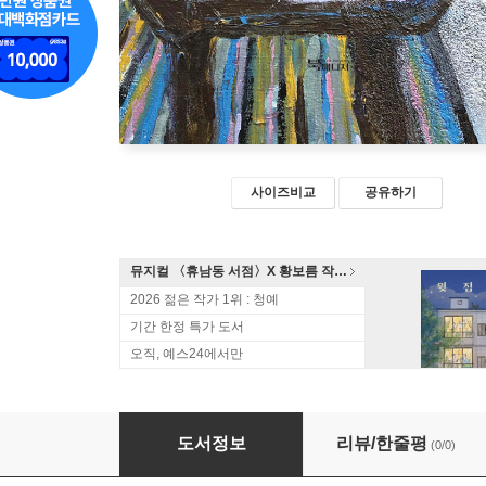
사이즈비교
공유하기
뮤지컬 〈휴남동 서점〉X 황보름 작가 북토크
2026 젊은 작가 1위 : 청예
기간 한정 특가 도서
오직, 예스24에서만
두 번째 페이지
도서정보
리뷰/한줄평
(0/0)