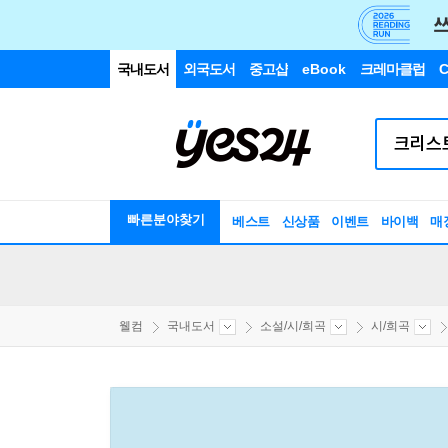
국내도서
외국도서
중고샵
eBook
크레마클럽
C
빠른분야찾기
베스트
신상품
이벤트
바이백
매
웰컴
국내도서
소설/시/희곡
시/희곡