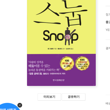
정
중
Y
결
미리보기
공유하기
배