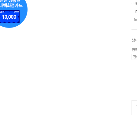
배
도
상
판
판