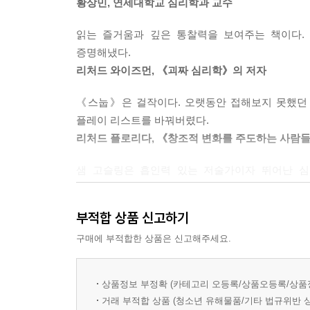
황상민, 연세대학교 심리학과 교수
스누핑의 세계는 점쟁이나 범죄 프로파일러의 
CHAPTER 11_스누핑의 진정한 매력
B. 근본적인 원인을 고려하지 않은 방법으로는 결국
라이프스타일을 알아낸다. 심지어 과거 그 사람이 무
성격을 반영한 공간 설계
C. 삶에는 2가지 선택이 있다: 주어진 환경과 조
읽는 즐거움과 깊은 통찰력을 보여주는 책이다.
일상의 행동을 통해 우리는 생활공간에 다양한 물리
나만의 비밀 상자
D. 당신도 알겠지만, 세상 참 좁지요.?하지만 이 
증명해냈다.
말라붙은 빈 커피잔이, 씻기 귀찮아하는 어떤 사
내가 원하는 모습의 나
E. 언제나 부정을 막아낼 수는 없을지도 모른다. 
리처드 와이즈먼, 《괴짜 심리학》의 저자
단서들로 외부에 드러난다. 우리 자신이 누구인지에
F. 기본 심리학은 내 서브루틴(Subroutine, 
저자는 사람을 파악하는 일에서 우리가 가진 일반
주
《스눕》은 걸작이다. 오랫동안 접해보지 못했던 
네이터 3〉 중 아놀드 슈왈츠네거의 대사
통해 사람을 평가하려는 것이다. 치밀하고 체계적
찾아보기
플레이 리스트를 바꿔버렸다.
G. 미래는 자신들의 아름다운 꿈을 믿는 사람들에게
근거로 판단하는 것보다 오히려 도움이 되지 않는다
리처드 플로리다, 《창조적 변화를 주도하는 사람
H. 먼저 연주를 하고 나서 무슨 곡이었는지 말해주
정작 그 정보를 어떻게 적용할지 제대로 알지 못하
샘 고슬링은 흡인력 있는 저술가이자 뛰어난 심
면접관이라고 해서 제대로 된 스누핑을 할 수 없는 
위의 이 메일 서명란에 인용된 글귀들을 보고 그 이
출입금지다!
스누핑은 CSI 과학수사대나 FBI 프로파일링 
메리 로취, 《스티프: 죽음 이후의 삶》의 저자
디자인하는 작업까지 아무 연관성 없어 보이는 다
1. 경찰관.
부적합 상품 신고하기
수 있다. 고객이 어떤 사람인지 알기 위한 새롭고도 
2. 인간의 행동양식 진화론에 관심이 있는 대학원생
구매에 부적합한 상품은 신고해주세요.
샘 고슬링 박사는 이 도발적이고 재기 넘치는 
3. 성실한 컴퓨터 기술자.
방법을 알려준다. 셜록 홈즈와 에르큘 포와르 
4. 히스패닉계 연구소의 소장.
흥미진진한 이야기로 가득한 이 책이 ‘사람을 읽는 
상품정보 부정확 (카테고리 오등록/상품오등록/상품
5. 풍부한 상상력과 원대한 지적 도약을 이루어낸 
거래 부적합 상품 (청소년 유해물품/기타 법규위반 
6. 우리 대학의 박사학위 과정에 합격하고 싶은 대학