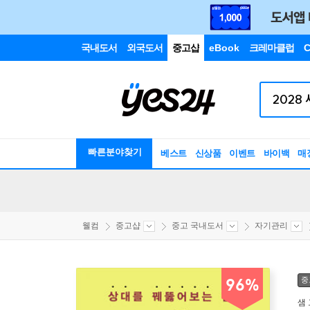
국내도서
외국도서
중고샵
eBook
크레마클럽
C
빠른분야찾기
베스트
신상품
이벤트
바이백
매
웰컴
중고샵
중고 국내도서
자기관리
중
96%
샘