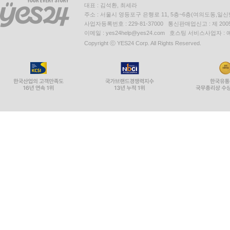
대표 : 김석환, 최세라
주소 : 서울시 영등포구 은행로 11, 5층~6층(여의도동,일신
사업자등록번호 : 229-81-37000 통신판매업신고 : 제 200
이메일 : yes24help@yes24.com 호스팅 서비스사업자 :
Copyright ⓒ YES24 Corp. All Rights Reserved.