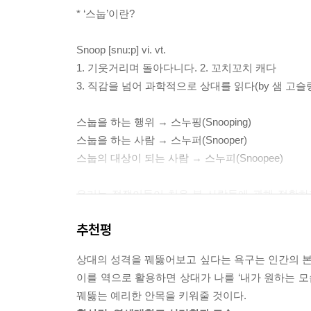
나는 물건을 하나씩 꺼냈다. 작은 튜브형 스킨 크림,
* ‘스눕’이란?
과유불급의 딜레마
면대 주변이 찍힌 폴라로이드 사진이 들어 있었다. 
거주 공간과 근무 공간
추리해낸 내용을 설명했다.
Snoop [snu:p] vi. vt.
얼룩점에 담긴 지혜
“흠, 이 머리빗은 꽤 크군요. 아마도 남자 것인 듯 싶
1. 기웃거리며 돌아다니다. 2. 꼬치꼬치 캐다
세면대 주변을 찍은 사진이 이런 나의 추리를 뒷받
3. 직감을 넘어 과학적으로 상대를 읽다(by 샘 고슬링
CHAPTER 9_올바른 통찰의 가로막는 5가지 함정
다. 어질러지고 지저분한 정도를 봐서 남자의 욕실
함정 1: 첫인상은 강력한 최면이다
다. 아마도 아시아나 히스패닉계 사람이겠지. 사진 
스눕을 하는 행위 → 스누핑(Snooping)
함정 2: 엉뚱한 단서에서 의미를 유추한다
브형 스킨 크림은 끝이 아니라 중간에서부터 눌러 
스눕을 하는 사람 → 스누퍼(Snooper)
함정 3: 상관없는 단서를 활용한다
는데 흔히 게이클럽에서 많이 틀어주는 장르다. 이
스눕의 대상이 되는 사람 → 스누피(Snoopee)
함정 4: 틈새에 맹점이 있다
을 쓴다는 점을 종합해보니 점차 일관적인 모습이 떠
함정 5: 아는 만큼만 보인다
“자, 이 물건들의 주인에 대해 무엇을 말해주실 수 있겠습
우리는 점쟁이들이 처음 본 사람들에 관해 정확하게
이러한 신기한 과정이 어떻게 일어나는지 알려준다
CHAPTER 10_그 사람의 참모습을 알아간다는 것
추천평
성격을 알아차릴 수 있다. 사실 우리가 알고 있는 많은 
스누핑이 준 선물
이메일의 서명란은 사람들이 자기 정체성에 대해서 
소지품으로 그 사람의 성격을 파악하는 방법과 과
좋은 의도가 제대로 실행되지 못했을 때
래쪽에 자신의 정체성에서 특히 중요하게 생각하는 내
상대의 성격을 꿰뚫어보고 싶다는 욕구는 인간의 본능
직접 만나지 않고 단지 생활하는 장소나 소지품을 보는
스누핑으로 그린 성격 그림
경구들이다.
이를 역으로 활용하면 상대가 나를 ‘내가 원하는 모
테마는, 사람들의 다양한 성격 차이 그리고 일상생
감정이 만들어낸 성격
꿰뚫는 예리한 안목을 키워줄 것이다.
많은 것을 이야기할 수 있다는 사실이 전혀 놀랍지 
A. 개인적 관심사의 좁은 한계를 뛰어넘어 모든 인