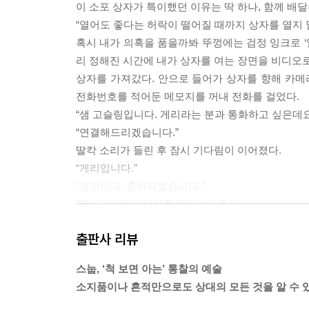
고프맨을 기다리며
이 소포 상자가 특이했던 이유는 딱 하나, 함께 배
수건이 있어야 마땅한 자리
“열어도 좋다는 허락이 떨어질 때까지 상자를 열지 말
그럴싸한 단서 vs. 진짜 단서
혹시 내가 의혹을 품을까봐 뚜껑에는 검정 잉크로 
인터넷: 거짓의 왕국
리 정해진 시간에 내가 상자를 여는 장면을 비디오
나를 한번 속여봐
상자를 가져갔다. 안으로 들어가 상자를 향해 카
앙 가르드!
전화번호를 적어둔 메모지를 꺼내 전화를 걸었다.
“샘 고슬링입니다. 게리라는 분과 통화하고 싶은데요
CHAPTER 7_고정관념이라는 이름의 착각
“연결해드리겠습니다.”
호랑이 꼬리를 가진 두더지
딸칵 소리가 들린 후 잠시 기다림이 이어졌다.
지역마다 다른 성격
“게리입니다.”
정치적 성향과 고정관념
“샘입니다, 준비되었습니다.”
직감의 이면
“자, 그럼 어서 상자를 열어보시죠.”
고정관념의 지뢰밭
드디어 이 판도라의 상자를 열어보고 싶은 강렬한 호
섹스와 마약 그리고 로큰롤
출판사 리뷰
“안에 어떤 사람의 개인용품들이 있을 겁니다.”
진실의 사육장
게리가 설명했다. “모두 그 사람의 욕실에 있던 물건
스눕, ‘척 보면 아는’ 통찰의 예술
나는 게리가 ‘그’ 또는 ‘그녀’라는 표현을 쓰지 않도
소지품이나 흔적만으로도 상대의 모든 것을 알 수 
CHAPTER 8_옳은 판단이 잘못된 판단이 되는 이유
“물건들을 한 개씩 꺼내보시고, 그 물건들의 소유자
단서가 숨겨진 방