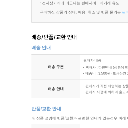
당신은 ‘내향적’일까 ‘외향적’일까?
전자상거래에 어긋나는 판매사례 : 직거래 유도
7. 심리학 교수.
―‘척 보면 아는’ 단서: 가구 배치
8. 상사의 부적절한 간통행위를 알리는 이 메일을 
구매하신 상품의 상태, 배송, 취소 및 반품 문의는
판
“내향적이고 개인적인 성향이 강한 사람일수록 의자
자, 여러분은 누가 위의 인용구를 사용한 사람일 것이라고
때문입니다.”
배송/반품/교환 안내
샘 고슬링 박사의 말이다. 당신이 공간을 어떻게 나
이 질문의 답을 한번 맞혀보라.
“외향적이고 개방적인 사람들의 책장과 벽은 장식품
배송 안내
“미시시피 강의 길이는 8,000킬로미터보다 짧을까, 
안락한 의자나 소파가 있고 책상 위 물품들이 입구
그리고 이 질문에도 답해보라.
판매자 배송
있더라도 그 위에 다른 물건들이 놓여 있다면, 다
“미시시피 강은 얼마나 길까?”
배송 구분
택배사 : 한진택배 (상황에 
내가 이 질문을 수업시간에 던졌을 때 대다수의 학생
배송비 : 3,500원 (
도서산간 : 
당신은 ‘개방적’일까 ‘보수적’일까?
얼마인지 물었을 때는 대부분이 약 5,500킬로미터
―‘척 보면 아는’ 단서: 수집품
판매자가 직접 배송하는 상
다.
배송 안내
판매자 사정에 의하여 출고
“미시시피 강은 800킬로미터보다 짧을까, 길까?”
“그림이나 사진을 많이 가지고 있다면 당신은 개방적
“미시시피 강은 얼마나 길까?”
가령 동양적인 예술품을 수집하는 사람은 개방적
반품/교환 안내
이번에도 대부분의 학생들은 첫 번째 질문은 잘 맞혔
걸어놓는 사람은 보수적이면서 솔직한 성격의 소유자
무슨 일이 일어난 걸까?
※ 상품 설명에 반품/교환과 관련한 안내가 있는경우 아래 
많은 선물을 주고도 상대의 마음을 얻지 못했다면 
사람들은 첫 번째 질문을 기준으로 두 번째 질문에 