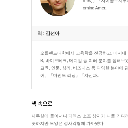
mes)」「사이콜로지투데이(P
성격의 수수께끼
orning Amer...
CHAPTER 4_의미 있는 단서만을 골라내는 방법
명탐정들의 방식
단서들의 출처
역 :
김선아
단서들의 향연
직관을 넘어서
오클랜드대학에서 교육학을 전공하고, 메시대 사범
B, 바이오테크, 메디컬 등 여러 분야를 접해
CHAPTER 5_골라낸 단서를 구체화하는 통찰의 기
교육, 인문, 심리, 비즈니스 등 다양한 분야
성격의 탄생
어』『마인드 리딩』『자신과...
단서가 주는 의미
가공된 단서들
일상생활과 단서
성격 24/7
책 속으로
CHAPTER 6_스누핑을 방해하는 가짜 단서들
사무실에 들어서니 페덱스 소포 상자가 나를 기다리고
날조된 단서
슷하지만 모양은 정사각형에 가까웠다.