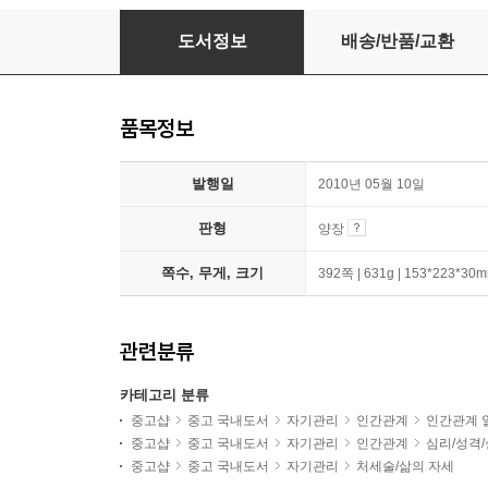
스눕
도서정보
배송/반품/교환
품목정보
발행일
2010년 05월 10일
판형
양장
쪽수, 무게, 크기
392쪽 | 631g | 153*223*30
관련분류
카테고리 분류
중고샵
중고 국내도서
자기관리
인간관계
인간관계 
중고샵
중고 국내도서
자기관리
인간관계
심리/성격
중고샵
중고 국내도서
자기관리
처세술/삶의 자세