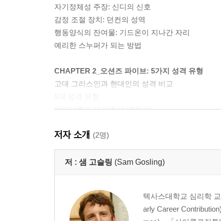
자기정체성 주장: 신디의 신호
감정 조절 장치: 던컨의 성역
행동양식의 잔여물: 기드온이 지나간 자리
예리한 스누퍼가 되는 방법
CHAPTER 2_오션즈 파이브: 5가지 성격 유형
고대 그리스인과 현대인의 성격 비교
5대 성격 유형
레오나르도 다 빈치의 ‘개방성’
로보캅의 ‘성실성’
저자 소개
비버리 힐스 캅의 ‘외향성’
(2명)
미스터 로저의 ‘동조성’
우디 앨런의 ‘신경성’
저 :
샘 고슬링
(Sam Gosling)
CHAPTER 3_스누핑이 필요한 순간
텍사스대학교 심리학 교수. 
성격을 이해하기 위한 과정
arly Career Cont
정체성: 성격의 근원적인 기반