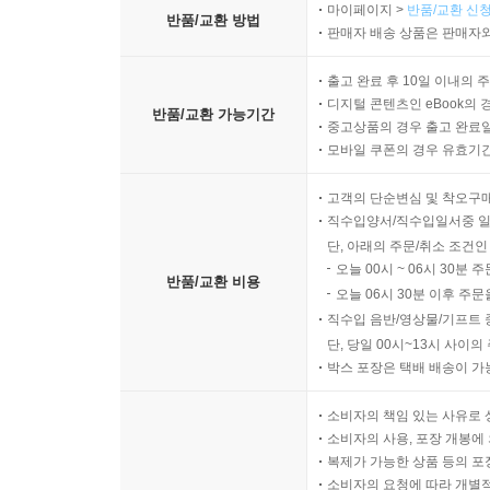
않게 될 것이다.
마이페이지 >
반품/교환 신청
먼 예라는 것을 알고 있다고 할지라도 말이다(이런
반품/교환 방법
판매자 배송 상품은 판매자와
음 2가지 질문을 해보고 다른 5명의 친구들에게 나중
당신은 ‘고지식’할까 ‘융통성’ 있을까?
또 다른 사례를 보자. 먼저 직접 해보고 주위의 친
출고 완료 후 10일 이내의 
―‘척 보면 아는’ 단서: 책장
내가 2가지 곱하기 문제를 내겠다. 하지만 답을 계
디지털 콘텐츠인 eBook의 
반품/교환 가능기간
“1 × 2 × 3 × 4 × 5 × 6 × 7 × 8은?”
중고상품의 경우 출고 완료일
“책을 정돈해놓은 방식을 살펴보세요. 주제별로 정
모바일 쿠폰의 경우 유효기간(
“8 × 7 × 6 × 5 × 4 × 3 × 2 × 1은?”
일반적인 정리방식대로라면 상대는 책임감 있고 
만약 이 문제를 함께 나란히 놓고 읽어본다면 답은 
고객의 단순변심 및 착오구
상대는 신경증 환자일지도 모른다. 다양한 책을 가지
의 답은 “같다”라고 대답해야 한다. 그러나 사람
직수입양서/직수입일서중 일
“하나의 분야, 예컨대 과학에 관련된 책 100권보다
는 심리적인 지름길을 사용한다. 내가 우리 반 학생
단, 아래의 주문/취소 조건인
샘 고슬링 박사는 말한다. 다양한 장르가 골고루 섞
로 해서 질문을 하자 평균 답은 2,000이 훨씬 넘었
오늘 00시 ~ 06시 30분 
반품/교환 비용
오늘 06시 30분 이후 주문
의 숫자를 바탕으로 추측해 대답했다. 두 번째 문제에
당신은 ‘나르시스트’일까 ‘만인의 연인’일까?
직수입 음반/영상물/기프트 
음 세 숫자의 합은 6으로 매우 낮은 숫자다. 이런
―‘척 보면 아는’ 단서: 사진
단, 당일 00시~13시 사이
다. 양쪽 곱셈 문제 모두에서 사람들은 곱셈의 답을 
박스 포장은 택배 배송이 가
길이는 3,700킬로미터다).
“내향적인 사람들은 정적인 배경에서 찍은 자연과 
이런 사례들은 ‘닻 내리기’라고 불리는 법칙을 보여주
소비자의 책임 있는 사유로 
샘 고슬링 박사의 설명이다. 상대가 나온 사진을 
일어나는 일들에 대해 지나칠 만큼 큰 영향을 끼친다
소비자의 사용, 포장 개봉에 
찍은 사진, 즉 ‘셀카’가 많다면 상대는 나르시스트
복제가 가능한 상품 등의 포장을 
러분이 100만 달러는 족히 나갈 거라는 사실을 알
모성본능이 너무 강할 수 있다. 엄마 같은 여자가 세
소비자의 요청에 따라 개별