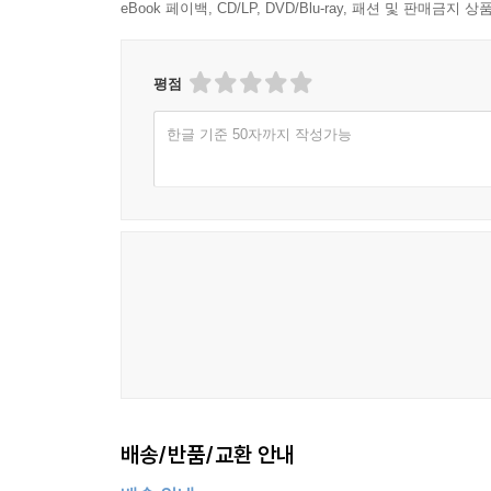
eBook 페이백, CD/LP, DVD/Blu-ray, 패션 및 판매금
장현서 - 시 -
운명을 사랑하고 삶을 긍정하며
사막이 되는 곳 82
안개 주의 구간엔 안개가 없다 84
나는 춤을 춘다
평점
상자의 불편한 진실 86
하늘을 향해 훌쩍훌쩍
문턱 88
한글 기준 50자까지 작성가능
더 높은 곳을 향해
악마는 누구의 손도 잡지 못한다 90
내가 아는 행복
304호실 그녀의 이름 91
--- 「서시, 서순영」 중에서
비타민 네 알 92
서러운 마음이
정성희 - 시 -
꽃 피는 날에 더 서러워
이끼 94
봄 내내
내 아이의 계단은 좁아서 95
울고 있었을지 모른다
노숙자와 캔 커피 97
봄은 보이고 너는 보이지 않는 99
외로운 정서를
다 맞는 말 101
장판처럼 깔고 앉아
주문 번호 2번 102
배송/반품/교환 안내
겨울 내내
시차 103
그리움의 뭉치를