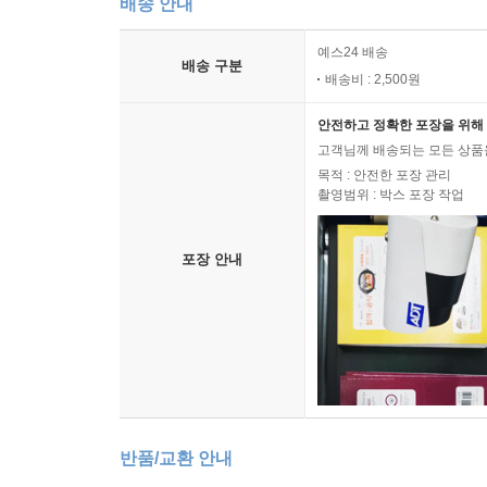
배송 안내
굴리고 있었을 것이다
윤서영 - 시 -
예스24 배송
행 106
배송 구분
덥수룩하고 거친
배송비 : 2,500원
이불 107
사랑하는 이의 가슴을 향해
덩굴 의자 108
안전하고 정확한 포장을 위해 
몇 번이나 날아오르곤 했을 것이다
바다의 아이들 110
고객님께 배송되는 모든 상품을
목적 : 안전한 포장 관리
사랑의 종말 111
이제 지나가는 날이
촬영범위 : 박스 포장 작업
길은 길일뿐인데 112
기쁨을 매달고 오지 않더라도
엄마의 꽃 113
포장 안내
모든 순간이
이종순 - 시 -
깊은 울림으로 번지지 않더라도
앨범 116
행복은 멀지 않았다
지울 수 없는 무늬 118
어쩌라고 120
파랑새를 찾아 나서지 않아도
봄 소리 121
알에서 깨어난 새는
희미한 얼굴 122
이미 푸른 빛일지 모른다
반품/교환 안내
그리워 123
--- 「내가 아는 너는, 김경정」 중에서