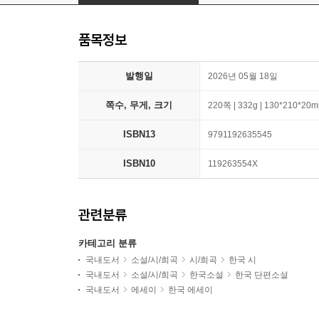
품목정보
발행일
2026년 05월 18일
쪽수, 무게, 크기
220쪽 | 332g | 130*210*20
ISBN13
9791192635545
ISBN10
119263554X
관련분류
카테고리 분류
국내도서
소설/시/희곡
시/희곡
한국 시
국내도서
소설/시/희곡
한국소설
한국 단편소설
국내도서
에세이
한국 에세이