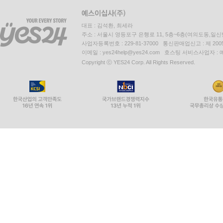
비켜섰다는 흔적이
어머니의 슬픈 탁란 174
얼마나 정확한 결이었는지
인생무상 178
대표 : 김석환, 최세라
주소 : 서울시 영등포구 은행로 11, 5층~6층(여의도동,일신
그것은
사업자등록번호 : 229-81-37000 통신판매업신고 : 제 200
오선태 - 수필 -
아무것도 하지 않아도
이메일 : yes24help@yes24.com 호스팅 서비스사업자 :
그 해 여름, 수필이라는 단상의 짧은 소설 184
Copyright ⓒ YES24 Corp. All Rights Reserved.
끝내 책임에서 벗어날 수 없는 쪽이었다
해인사 가는 길 191
--- 「방관하는 쪽, 서기선」 중에서
민원기 - 시 -
화려하게 핀 꽃 틈에
오늘이라는 이름의 정직한 숲 200
파란 이슬 머금은 풀꽃
살아있음의 눈부심 202
- 수필 -
당당하고 자신만만한
파랑새는 백록담 정상에 203
너, 멋스럽다
길 위의 등불 208
- 단편소설 -
햇살 좋은 봄날
가문비나무숲의 가르침 212
네가 주인공이다.
--- 「풀꽃-1, 안찬호」 중에서