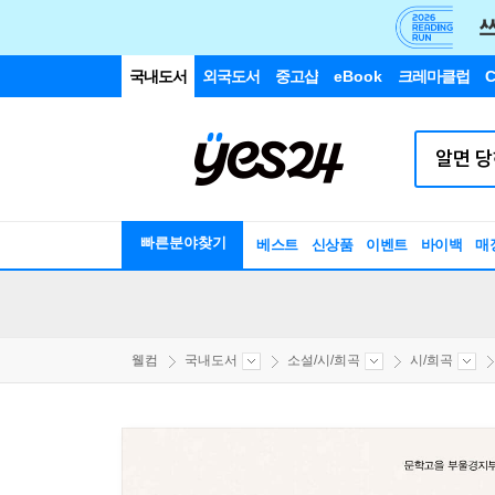
국내도서
외국도서
중고샵
eBook
크레마클럽
C
빠른분야찾기
베스트
신상품
이벤트
바이백
매
웰컴
국내도서
소설/시/희곡
시/희곡