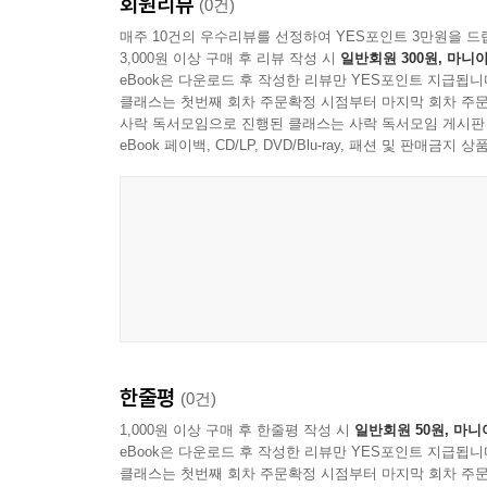
회원리뷰
신의 그늘을 부수고 스스로를 몰락시켜
(0건)
남아 있는 쪽 59
가장 높은 곳의 공기를 탐했던
매주 10건의 우수리뷰를 선정하여 YES포인트 3만원을 드
내 삶이 돌아선 순간 61
3,000원 이상 구매 후 리뷰 작성 시
일반회원 300원, 마니아
비운의 천재를 기억하라
아프지 않게 보내는 법 63
eBook은 다운로드 후 작성한 리뷰만 YES포인트 지급됩니
클래스는 첫번째 회차 주문확정 시점부터 마지막 회차 주문
흑백 요리사 66
어둠에 갇혀 죽음을 연습하던
사락 독서모임으로 진행된 클래스는 사락 독서모임 게시판
균형 68
그 높은 명성보다 외로운 철학자
eBook 페이백, CD/LP, DVD/Blu-ray, 패션 및 판매금
그가 미쳤는지 세상이 미쳤는지
안찬호 - 시 -
풀꽃-1 72
우리에게 살아야 할 이유를
풀꽃-2 73
인간은 초인을 향한 다리임을
풀꽃-3 74
잦추르며 울리던 광야의 은둔자
풀꽃-5 75
풀꽃-7 76
힘겨운 고난과 죽을 듯한 고통
풀꽃-10 77
이 또한 내 삶이니 사랑하라는
풀꽃-14 78
한줄평
(0건)
그 지독한 긍정의 힘
예쁜 꽃 79
1,000원 이상 구매 후 한줄평 작성 시
일반회원 50원, 마니
아내 연정-1 80
eBook은 다운로드 후 작성한 리뷰만 YES포인트 지급됩니
그가 남긴 서슬 퍼런 문장들
클래스는 첫번째 회차 주문확정 시점부터 마지막 회차 주문
번개가 되어 나의 영혼을 깨웠다