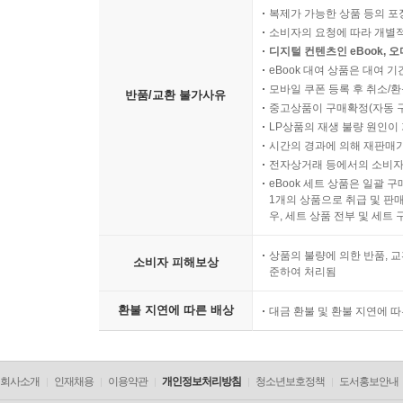
나중에야 의미가 생겼다
복제가 가능한 상품 등의 포장을 
봄소식 154
그때는 방향을 바꾸지 않았을 뿐이라고
소비자의 요청에 따라 개별
비상 155
여러 번 되뇌었고,
디지털 컨텐츠인 eBook, 
입춘 156
eBook 대여 상품은 대여 기
그 말은 꽤 그럴듯하게 들렸다
참으로 좋은 친구 158
모바일 쿠폰 등록 후 취소/환
반품/교환 불가사유
중고상품이 구매확정(자동 
황혼 159
사라진 뒤에도
LP상품의 재생 불량 원인이 기
- 수필 -
무너지지 않은 것들이 있었다
시간의 경과에 의해 재판매가
소소한 일상으로 행복의 열쇠를 가져 보자 160
전자상거래 등에서의 소비자
그래서 더 쉽게
eBook 세트 상품은 일괄 
아무 일도 없었다고 말할 수 있다
1개의 상품으로 취급 및 판매
배병규 - 시 -
우, 세트 상품 전부 및 세트
폐가의 수사학 Ⅰ-부엌 164
시간이 흐르자
폐가의 수사학 Ⅱ-식탁 165
상품의 불량에 의한 반품, 교
선택하지 않았다는 기억만 남았고,
소비자 피해보상
준하여 처리됨
폐가의 수사학 Ⅲ-신발장 아래 166
폐가의 수사학 Ⅳ-욕조 168
그 기억은 어느새
환불 지연에 따른 배상
대금 환불 및 환불 지연에 
폐가의 수사학 Ⅰ-베란다 170
하나의 선택처럼 굳어 있었다
갈림길의 자정 171
빈 그릇 173
지금 와서야 알겠다
회사소개
인재채용
이용약관
개인정보처리방침
청소년보호정책
도서홍보안내
- 수필 -