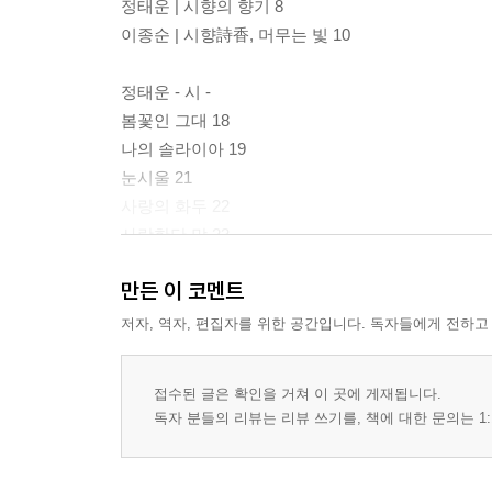
정태운 | 시향의 향기 8
이종순 | 시향詩香, 머무는 빛 10
정태운 - 시 -
봄꽃인 그대 18
나의 솔라이아 19
눈시울 21
사랑의 화두 22
사랑한단 말 23
사랑스러운 말 24
만든 이 코멘트
달빛 기도 25
꿈이런가 26
저자, 역자, 편집자를 위한 공간입니다. 독자들에게 전하고
서순영 - 시 -
접수된 글은 확인을 거쳐 이 곳에 게재됩니다.
서시 28
독자 분들의 리뷰는 리뷰 쓰기를, 책에 대한 문의는 1:
외 줄 위에 선 모든 이들에게 바치는 찬가 30
힘겨워하는 아이들을 위해 32
사랑을 하고 싶어 34