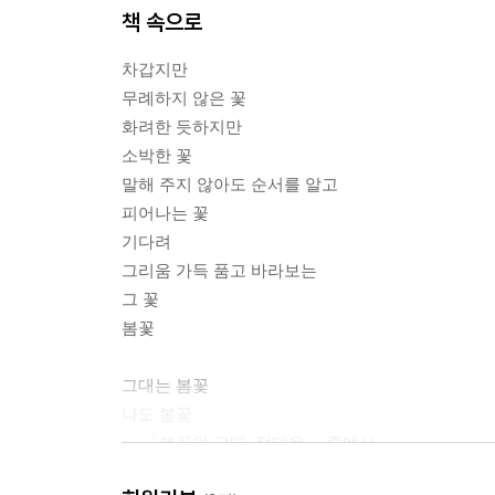
책 속으로
자유정신 35
시간을 걷는 나그네 36
차갑지만
나는 분노한다 38
무례하지 않은 꽃
화려한 듯하지만
김경정 - 시 -
소박한 꽃
내가 아는 행복 42
말해 주지 않아도 순서를 알고
목련 44
피어나는 꽃
사랑앓이 45
기다려
손을 내밀어 47
그리움 가득 품고 바라보는
그리움 너는 48
그 꽃
동행 49
봄꽃
위로 50
눈빛 51
그대는 봄꽃
나도 봄꽃
서기선 - 시 -
--- 「봄꽃인 그대, 정태운」 중에서
방관하는 쪽 54
지키는 쪽 56