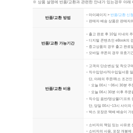
윤슬, 그 첫 매듭 124
※ 상품 설명에 반품/교환과 관련한 안내가 있는경우 아래 
- 수필 -
그날은 특별하지 않았다
마이페이지 >
반품/교환 신청
42계단과 양동이 125
반품/교환 방법
특별하지 않았기 때문에, 더 오래 기억에 남았다
판매자 배송 상품은 판매자와
엄마의 손 맛! 129
무슨 일이 일어날 것 같았지만, 아직은 아닌 것도 
그리고 보면 아직이라는 말이 참 편리하다
출고 완료 후 10일 이내의 
김정국 - 시 -
디지털 콘텐츠인 eBook의 
반품/교환 가능기간
그대, 숲에서 136
중고상품의 경우 출고 완료일
말을 고를 시간은 충분했으나
모바일 쿠폰의 경우 유효기간(
대화 138
말해야 할 이유는 끝내 찾지 못했다
기다림의 연가 140
이유가 없었다기보다
고객의 단순변심 및 착오구
눈이 쌓일 때 141
직수입양서/직수입일서중 일
이유가 생기기 전까지 기다리고 싶었다는 쪽에 가
스위치를 켜고 142
단, 아래의 주문/취소 조건인
마음 그늘 144
오늘 00시 ~ 06시 30분 
지켜보는 일과 지키는 일의 차이를
반품/교환 비용
오늘 06시 30분 이후 주문
벽이여 146
그때는 분명히 알고 있다고 믿었다
직수입 음반/영상물/기프트 
- 수필 -
지켜보는 쪽이 더 중립적이고,
단, 당일 00시~13시 사이
아픈 카톡 147
덜 상처 입는 선택이라고 생각했다
박스 포장은 택배 배송이 가
할머니의 이름 151
소비자의 책임 있는 사유로 
손을 뻗을 수 있는 거리였다는 사실은
김영현 - 시 -
소비자의 사용, 포장 개봉에 