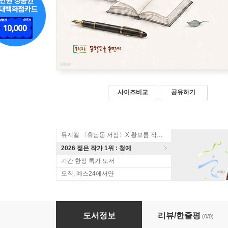
사이즈비교
공유하기
뮤지컬 〈휴남동 서점〉X 황보름 작가 북토크
2026 젊은 작가 1위 : 청예
기간 한정 특가 도서
오직, 예스24에서만
시향
도서정보
리뷰/한줄평
(0/0)