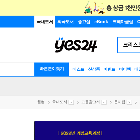
국내도서
외국도서
중고샵
eBook
크레마클럽
C
빠른분야찾기
베스트
신상품
이벤트
바이백
매
웰컴
국내도서
고등참고서
문제집