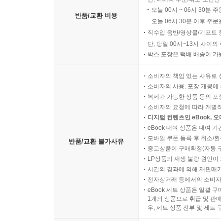
오늘 00시 ~ 06시 30분 
반품/교환 비용
오늘 06시 30분 이후 주문
직수입 음반/영상물/기프트 
단, 당일 00시~13시 사이
박스 포장은 택배 배송이 가
소비자의 책임 있는 사유로 
소비자의 사용, 포장 개봉에 
복제가 가능한 상품 등의 포장을 
소비자의 요청에 따라 개별
디지털 컨텐츠인 eBook, 
eBook 대여 상품은 대여 기
모바일 쿠폰 등록 후 취소/환
반품/교환 불가사유
중고상품이 구매확정(자동 
LP상품의 재생 불량 원인이 기
시간의 경과에 의해 재판매가
전자상거래 등에서의 소비자
eBook 세트 상품은 일괄 
1개의 상품으로 취급 및 판매
우, 세트 상품 전부 및 세트