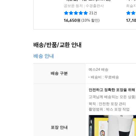
공보윤 등저
수경출판사
최슬지
|
21건
16,650
원
(10% 할인)
17,1
배송/반품/교환 안내
배송 안내
예스24 배송
배송 구분
배송비 : 무료배송
안전하고 정확한 포장을 위해 
고객님께 배송되는 모든 상품을
목적 : 안전한 포장 관리
촬영범위 : 박스 포장 작업
포장 안내