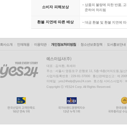
상품의 불량에 의한 반품, 교
소비자 피해보상
준하여 처리됨
환불 지연에 따른 배상
대금 환불 및 환불 지연에 
회사소개
인재채용
이용약관
개인정보처리방침
청소년보호정책
도서홍보안내
대표 : 김석환, 최세라
주소 : 서울시 영등포구 은행로 11, 5층~6층(여의도동,일신
사업자등록번호 : 229-81-37000 통신판매업신고 : 제 200
이메일 : yes24help@yes24.com 호스팅 서비스사업자 :
Copyright ⓒ YES24 Corp. All Rights Reserved.