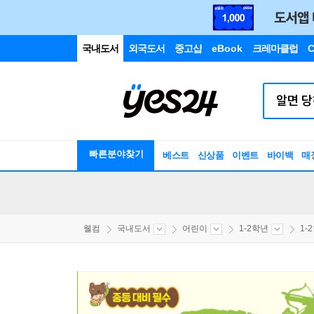
국내도서
외국도서
중고샵
eBook
크레마클럽
C
빠른분야찾기
베스트
신상품
이벤트
바이백
매
웰컴
국내도서
어린이
1-2학년
1-