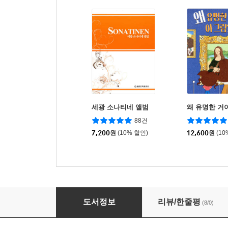
세광 소나티네 앨범
왜 유명한 거야
88건
7,200
원
(10% 할인)
12,600
원
(10
한눈에 이해되는 한국사, 세계사 2
도서정보
리뷰/한줄평
(8/0)