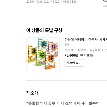
시
2026년 08월 01일 ~ 2026년 08월 31일
20
이 상품의 특별 구성
한눈에 이해되는 한국사, 세계사
5권
문재갑 글/최승협 그림
북장단
|
|
75,600
원
(10% 할인)
카트에 넣기
책소개
“통합형 역사 공부, 이제 선택이 아니라 필수!”