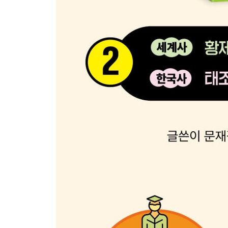
한국사1 - 임금다운 임금이 되고 싶었던 공민왕
한국사2 - 기황후의 혈족을 제거한 공민왕의 결단
한국사3 - 공민왕과 노국대장공주, 그리고 신돈
10. 죽음을 부르는 전염병, 흑사병 유행 / 위화도 
세계사1 - 유럽 전역을 죽음으로 몰고 간 흑사병
세계사2 - 흑사병이 탄생시킨 명작 『데카메론』
한국사1 - 왜구의 노략질과 이성계의 활약
한국사2 - 고려·명나라의 갈등과 위화도 회군
한국사3 - 이성계의 실권 장악과 고려의 멸망