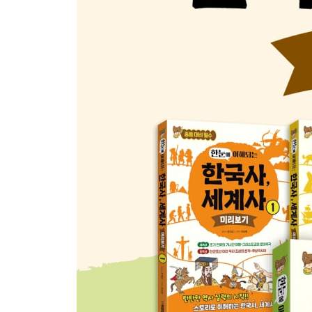
세계사2 - 근대 헌법의 뿌리, 마그나카르타를 제정
한국사1 - 문신의 만행과 무신의 분노
한국사2 - 무신들이 판치는 나라가 된 고려
한국사3 - 4대에 걸쳐 이어진 최 씨 세습 정권
6. 중앙아시아와 러시아를 침략한 몽골 / 몽골의 침
세계사1 - 실크로드의 심장, 호라즘을 점령한 몽골
세계사2 - 러시아의 치욕, 타타르의 멍에
한국사1 - 몽골의 1차 침입
한국사2 - 고려 조정의 강화 천도와 몽골의 재침입
한국사3 - 불패 신화의 몽골군을 꺾은 피난민들
7. 신성로마제국의 대공위시대와 한자동맹 / 몽골
세계사1 - 상인들의 이익 단체, 한자(Hansa)동맹 
세계사2 - 신성로마제국의 권력 공백기, 대공위시대