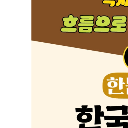
3. 신성로마제국 황제와 교황의 갈등 / 천리장성 
세계사1 - 황제 하인리히 4세와 교황 그레고리오 7
세계사2 - 카노사의 굴욕과 황제의 복수
한국사1 - 천리장성을 쌓아 북방을 경계하다
한국사2 - 문종이 이끈 고려의 문화 황금기
한국사3 - 송나라와 요나라, 그리고 고려의 외교정
4. 욕심이 숨겨진 종교 전쟁, 십자군 원정 시작 / 
세계사1 - 십자군 전쟁의 싹, 예루살렘 해방
세계사2 - 성전 뒤에 숨긴 욕심, 제1차 십자군 전쟁
한국사1 - 윤관, 여진을 정벌하고 동북 9성을 건설
한국사2 - 왕실의 대표적 외척, 이자겸의 난
한국사3 - 서경 천도를 주장한 묘청의 난
5. 일본, 가마쿠라 막부 수립 · 영국, 대헌장 제정 
세계사1 - 일본, 무사 정권 가마쿠라 막부 수립