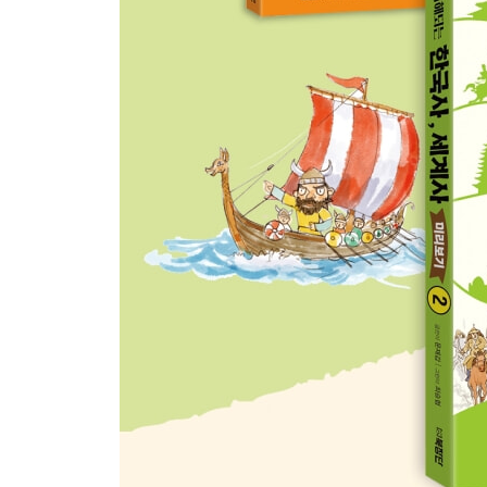
한국사1 - 금속활자로 찍은 『상정고금예문』과 
한국사2 - 『팔만대장경』을 판각하다
한국사3 - 몽골의 3차 침입과 불타버린 황룡사 9층
8. 아비뇽 유수로 권위를 잃은 교황 / 부마국이 된 
세계사1 - 십자군 전쟁 실패와 중산 계급의 등장
세계사2 - 교황 몰락의 상징적 사건, 아비뇽 유수
한국사1 - 최 씨 세습 정권, 62년 만의 실각
한국사2 - 끝내 몽골에 항복을 선언한 고려
한국사3 - 원나라 개국과 고려, 그리고 삼별초의 항
9. 영국과 프랑스의 백년전쟁과 르네상스 / 공민왕
세계사1 - 영국과 프랑스의 왕위 계승권 갈등
세계사2 - 백년전쟁의 선물, 이탈리아 르네상스