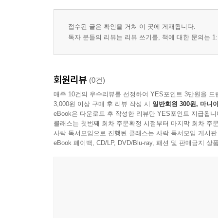
제25장 마지막 대화
제26장 푸른빛의 작별
접수된 글은 확인을 거쳐 이 곳에 게재됩니다.
제27장 빛이 사라진 뒤
독자 분들의 리뷰는 리뷰 쓰기를, 책에 대한 문의는 1:
제28장 처음으로
제29장 집으로
제30장 첫 번째 아침
회원리뷰
(0건)
제31장 다시 시작된 하루
매주 10건의 우수리뷰를 선정하여 YES포인트 3만원을 드
제32장 세상으로
3,000원 이상 구매 후 리뷰 작성 시
일반회원 300원, 마니아
제33장 첫 번째 강연
eBook은 다운로드 후 작성한 리뷰만 YES포인트 지급됩니
클래스는 첫번째 회차 주문확정 시점부터 마지막 회차 주문
제34장 세계는 변하고 있다
사락 독서모임으로 진행된 클래스는 사락 독서모임 게시판
제35장 아라의 눈물
eBook 페이백, CD/LP, DVD/Blu-ray, 패션 및 판매금
제36장 약속
제37장 시간이 흐르다
제38장 마지막 강연
제39장 마지막 순간
제40장 영원
제41장 에필로그