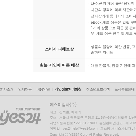
LP상품의 재생 불량 원인이 기
시간의 경과에 의해 재판매가
전자상거래 등에서의 소비자
eBook 세트 상품은 일괄 
1개의 상품으로 취급 및 판매
우, 세트 상품 전부 및 세트
상품의 불량에 의한 반품, 교
소비자 피해보상
준하여 처리됨
환불 지연에 따른 배상
대금 환불 및 환불 지연에 
회사소개
인재채용
이용약관
개인정보처리방침
청소년보호정책
도서홍보안내
대표 : 김석환, 최세라
주소 : 서울시 영등포구 은행로 11, 5층~6층(여의도동,일신
사업자등록번호 : 229-81-37000 통신판매업신고 : 제 200
이메일 : yes24help@yes24.com 호스팅 서비스사업자 :
Copyright ⓒ YES24 Corp. All Rights Reserved.