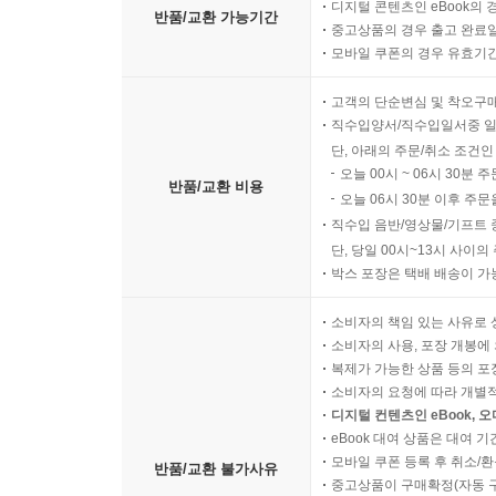
디지털 콘텐츠인 eBook의 
반품/교환 가능기간
중고상품의 경우 출고 완료일
모바일 쿠폰의 경우 유효기간(
고객의 단순변심 및 착오구
직수입양서/직수입일서중 일
단, 아래의 주문/취소 조건인
오늘 00시 ~ 06시 30분 
반품/교환 비용
오늘 06시 30분 이후 주문
직수입 음반/영상물/기프트 
단, 당일 00시~13시 사이
박스 포장은 택배 배송이 가
소비자의 책임 있는 사유로 
소비자의 사용, 포장 개봉에 
복제가 가능한 상품 등의 포장을 
소비자의 요청에 따라 개별
디지털 컨텐츠인 eBook, 
eBook 대여 상품은 대여 기
모바일 쿠폰 등록 후 취소/환
반품/교환 불가사유
중고상품이 구매확정(자동 