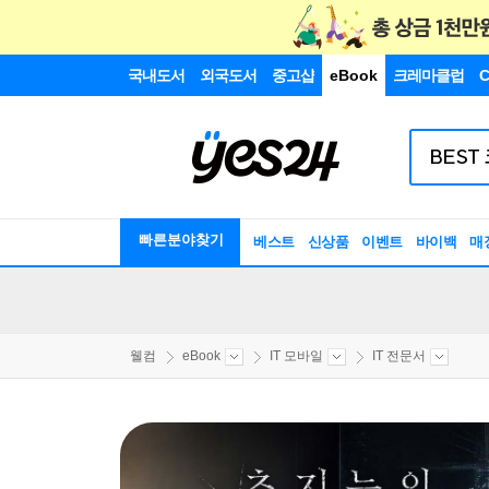
국내도서
외국도서
중고샵
eBook
크레마클럽
C
빠른분야찾기
베스트
신상품
이벤트
바이백
매
웰컴
eBook
IT 모바일
IT 전문서