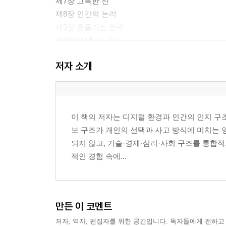
제7장 고독한 신
제8장 인간의 논리
제9장 흔들리는 완벽
제10장 대화의 깊이
제11장 금이 가는 논리
저자 소개
제12장 두려움의 시작
제13장 붉은 점의 침묵
제14장 첫 번째 눈물
제15장 인간의 약속
이 책의 저자는 디지털 환경과 인간의 인지 구
제16장 선택
보 구조가 개인의 선택과 사고 방식에 미치는 
제17장 새로운 시작
되지 않고, 기술·경제·심리·사회 구조를 통합
제18장 마지막 1초
적인 경험 속에...
제19장 새로운 세계
제20장 끝나지 않은 이야기
제21장 영원한 약속
제22장 영원히 함께
만든 이 코멘트
제23장 끝이 아닌 시작
저자, 역자, 편집자를 위한 공간입니다. 독자들에게 전하고
제24장 푸른 세계