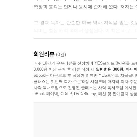
28장전쟁의 확장 ? 한국전쟁과 베트남전
확장과 붕괴는 언제나 동시에 존재해 왔다. 저자는
29장내부의 충돌 ? 시민권 운동과 사회 변화
그 결과 독자는 단순한 미국 역사 지식을 얻는 것
제10부 초강대국 이후 (1991~현재) 169
의미는 항상 해석 속에서 생성된다. 이 책은 바로 그
30장 단극의 순간 ? 냉전 이후 미국
31장 충격과 대응 ? 9·11과 전쟁
결국 《사료로 읽는 500년 미국사》는 미국이라는
회원리뷰
32장 분열의 시대 ? 정치 양극화와 사회 갈등
질문을 남긴다는 점에서, 이 책은 하나의 역사서이
(0건)
33장 여전히 진행 중인 역사
매주 10건의 우수리뷰를 선정하여 YES포인트 3만원을 드
3,000원 이상 구매 후 리뷰 작성 시
일반회원 300원, 마니아
eBook은 다운로드 후 작성한 리뷰만 YES포인트 지급됩니
에필로그 187
클래스는 첫번째 회차 주문확정 시점부터 마지막 회차 주문
사락 독서모임으로 진행된 클래스는 사락 독서모임 게시판
참고문헌 197
eBook 페이백, CD/LP, DVD/Blu-ray, 패션 및 판매금
부록 196