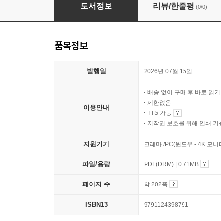
사료로 읽는 500년 미국사
도서정보
리뷰/한줄평
(0/0)
품목정보
발행일
2026년 07월 15일
배송 없이 구매 후 바로 읽
제한없음
이용안내
TTS 가능
저작권 보호를 위해 인쇄 기
지원기기
크레마 /PC(윈도우 - 4K 모
파일/용량
PDF(DRM) | 0.71MB
페이지 수
약 202쪽
ISBN13
9791124398791