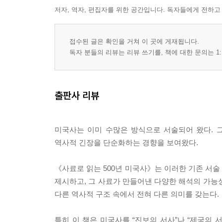
저자, 역자, 편집자를 위한 공간입니다. 독자들에게 전하고
제6부 분열과 전쟁 (1860~1877) 113
18장 분열의 심화 ? 남북 갈등의 구조
19장 전쟁의 논리 ? 국가, 자유, 그리고 폭력
접수된 글은 확인을 거쳐 이 곳에 게재됩니다.
20장 해방과 재건 ? 노예해방 이후의 현실
독자 분들의 리뷰는 리뷰 쓰기를, 책에 대한 문의는 1:
제7부 산업과 자본 (1877~1914) 127
21장 기계와 자본 ? 산업혁명과 기업의 성장
출판사 리뷰
22장 노동의 조건 ? 파업, 조직, 충돌
23장 새로운 미국인들 ? 이민과 사회 변화
미국사는 이미 수많은 방식으로 서술되어 왔다. 
제8부 세계로 나아가다 (1914~1945) 141
역사적 긴장을 단순화하는 경향을 보여왔다.
24장 전쟁과 개입 ? 1차 세계대전과 국제정치
25장 붕괴와 대응 ? 대공황과 뉴딜
《사료로 읽는 500년 미국사》는 이러한 기존 서술
26장 또 하나의 전쟁 ? 2차 세계대전과 국가 동원
제시하고, 그 사료가 만들어낸 다양한 해석의 가능
다른 역사적 구조 속에서 전혀 다른 의미를 갖는다.
제9부 냉전과 패권 (1945~1991) 155
27장이념의 대립 ? 냉전 구조
특히 이 책은 미국사를 “진보의 서사”나 “제국의 