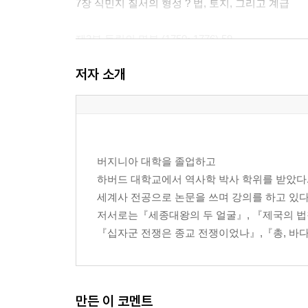
7장 식민지 질서의 형성 ? 법, 토지, 그리고 계급
제3부 독립의 명분 (1750~1776) 59
8장 제국과 식민지의 갈등 ? 세금과 대표성 문제
저자 소개
9장 저항의 언어 ? 팜플렛과 여론의 형성
10장 혁명의 선언 ? 독립선언서의 논리와 한계
제4부 공화국의 설계 (1776~1820) 77
11장 헌법이라는 타협 ? 권력 분립과 정치적 계산
버지니아 대학을 졸업하고
12장 연방인가, 주권인가 ? 초기 정치 갈등
하버드 대학교에서 역사학 박사 학위를 받았다
13장 배제된 사람들 ? 여성, 노예, 원주민의 위치
세계사 전공으로 논문을 쓰며 강의를 하고 있다
저서로는『세종대왕의 두 얼굴』, 『제국의 법
제5부 서부로 가는 나라 (1800~1860) 93
『십자군 전쟁은 종교 전쟁이었나』,『총, 바다,
14장 영토의 확장 ? 루이지애나 매입과 국가의 성장
15장 운명이라는 논리 ? “명백한 운명”
16장 밀려나는 사람들 ? 인디언 강제 이주
17장 노예제의 확대 ? 경제와 도덕의 충돌
만든 이 코멘트