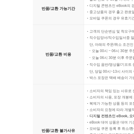
디지털 콘텐츠인 eBook의 
반품/교환 가능기간
중고상품의 경우 출고 완료일
모바일 쿠폰의 경우 유효기간(
고객의 단순변심 및 착오구
직수입양서/직수입일서중 일
단, 아래의 주문/취소 조건인
오늘 00시 ~ 06시 30분 
반품/교환 비용
오늘 06시 30분 이후 주문
직수입 음반/영상물/기프트 
단, 당일 00시~13시 사이
박스 포장은 택배 배송이 가
소비자의 책임 있는 사유로 
소비자의 사용, 포장 개봉에 
복제가 가능한 상품 등의 포장을 
소비자의 요청에 따라 개별
디지털 컨텐츠인 eBook, 
eBook 대여 상품은 대여 기
모바일 쿠폰 등록 후 취소/환
반품/교환 불가사유