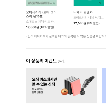
오디세이아 (고대 그리
니체의 초월자
스어 완역본)
프리드리히 니체 저/김철 편역
호메로스 저/페테르 파울 루벤스 그림/박문재 역
현대지성
|
12,500
원
(0% 할인)
19,800
원
(10% 할인)
검색 페이지에서 선택된 태그에 등록된 더 많은 상품을 확인해 
이 상품의 이벤트
(6개)