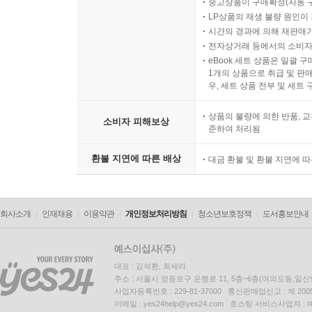
중고상품이 구매확정(자동 
LP상품의 재생 불량 원인이 기
시간의 경과에 의해 재판매가
전자상거래 등에서의 소비자
eBook 세트 상품은 일괄 
1개의 상품으로 취급 및 판매
우, 세트 상품 전부 및 세트
상품의 불량에 의한 반품, 교
소비자 피해보상
준하여 처리됨
환불 지연에 따른 배상
대금 환불 및 환불 지연에 
회사소개
인재채용
이용약관
개인정보처리방침
청소년보호정책
도서홍보안내
대표 : 김석환, 최세라
주소 : 서울시 영등포구 은행로 11, 5층~6층(여의도동,일신
사업자등록번호 : 229-81-37000 통신판매업신고 : 제 200
이메일 : yes24help@yes24.com 호스팅 서비스사업자 :